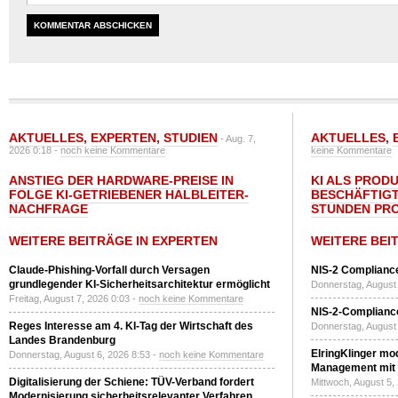
AKTUELLES
,
EXPERTEN
,
STUDIEN
AKTUELLES
,
- Aug. 7,
2026 0:18 -
noch keine Kommentare
keine Kommentare
ANSTIEG DER HARDWARE-PREISE IN
KI ALS PROD
FOLGE KI-GETRIEBENER HALBLEITER-
BESCHÄFTIGT
NACHFRAGE
STUNDEN PR
WEITERE BEITRÄGE IN EXPERTEN
WEITERE BEI
Claude-Phishing-Vorfall durch Versagen
NIS-2 Compliance
grundlegender KI-Sicherheitsarchitektur ermöglicht
Donnerstag, August 
Freitag, August 7, 2026 0:03 -
noch keine Kommentare
NIS-2-Compliance
Reges Interesse am 4. KI-Tag der Wirtschaft des
Donnerstag, August 
Landes Brandenburg
ElringKlinger mod
Donnerstag, August 6, 2026 8:53 -
noch keine Kommentare
Management mit 
Digitalisierung der Schiene: TÜV-Verband fordert
Mittwoch, August 5,
Modernisierung sicherheitsrelevanter Verfahren