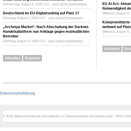
EU AI Act: Aktuel
Donnerstag, August 6, 2026 0:37 -
noch keine Kommentare
Notwendigkeit de
Deutschland im EU-Digitalranking auf Platz 17
Mittwoch, August 5,
Dienstag, August 4, 2026 0:47 -
noch keine Kommentare
Kompromittierte
„Archetyp Market“: Nach Abschaltung der Darknet-
weltweit auf Plat
Handelsplattform nun Anklage gegen mutmaßlichen
Mittwoch, August 5,
Betreiber
Dienstag, August 4, 2026 0:12 -
noch keine Kommentare
Aktuelles
Bra
Aktuelles
Experten
Datenschutzerklärung
© 2020 datensicherheit.de Informationen zu Datensicherheit und Datenschutz - RSS-Fee