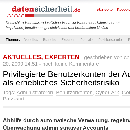
Startseite
Koopera
Deutschlands umfassendes Online-Portal für Fragen der Datensicherheit
im privaten, beruflichen, geschäftlichen und behördlichen Umfeld
Themen:
Aktuelles
Branche
Experten
Portraits
Positionspapier
P
AKTUELLES
,
EXPERTEN
- geschrieben von
cp
20, 2009 14:51 -
noch keine Kommentare
Privilegierte Benutzerkonten der A
als erhebliches Sicherheitsrisiko
Tags:
Administratoren
,
Benutzerkonten
,
Cyber-Ark
,
Ge
Passwort
Abhilfe durch automatische Verwaltung, regel
Überwachung administrativer Accounts