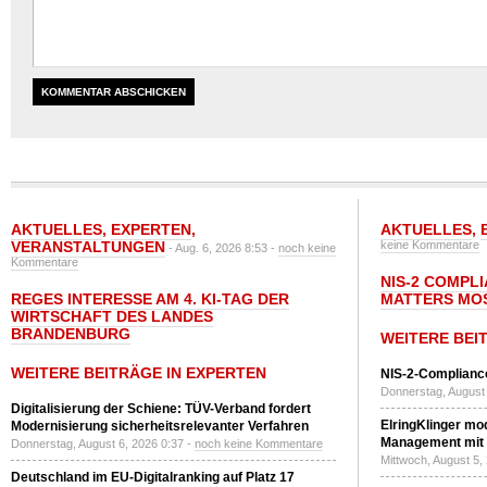
AKTUELLES
,
EXPERTEN
,
AKTUELLES
,
VERANSTALTUNGEN
keine Kommentare
- Aug. 6, 2026 8:53 -
noch keine
Kommentare
NIS-2 COMPL
REGES INTERESSE AM 4. KI-TAG DER
MATTERS MO
WIRTSCHAFT DES LANDES
BRANDENBURG
WEITERE BEI
WEITERE BEITRÄGE IN EXPERTEN
NIS-2-Compliance
Donnerstag, August 
Digitalisierung der Schiene: TÜV-Verband fordert
ElringKlinger mod
Modernisierung sicherheitsrelevanter Verfahren
Management mit 
Donnerstag, August 6, 2026 0:37 -
noch keine Kommentare
Mittwoch, August 5,
Deutschland im EU-Digitalranking auf Platz 17