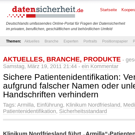
Startseite
Koopera
Deutschlands umfassendes Online-Portal für Fragen der Datensicherheit
im privaten, beruflichen, geschäftlichen und behördlichen Umfeld
Themen:
Aktuelles
Branche
Experten
Portraits
Positionspapier
P
AKTUELLES
,
BRANCHE
,
PRODUKTE
- ges
Samstag, März 19, 2011 21:44 -
ein Kommentar
Sichere Patientenidentifikation: 
aufgrund falscher Namen oder unle
Handschriften verhindern
Tags:
Armilla
,
Einführung
,
Klinikum Nordfriesland
,
Medi
Patientenidentifikation
,
Sicherheitsstandard
Klinikum Nordfriesland führt „Armilla“-Patien