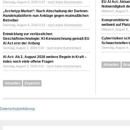
EU AI Act: Aktuel
Dienstag, August 4, 2026 0:47 -
noch keine Kommentare
Notwendigkeit de
„Archetyp Market“: Nach Abschaltung der Darknet-
Mittwoch, August 5,
Handelsplattform nun Anklage gegen mutmaßlichen
Kompromittierte
Betreiber
weltweit auf Plat
Dienstag, August 4, 2026 0:12 -
noch keine Kommentare
Mittwoch, August 5,
Entwicklung zur verlässlichen
Cyberrisiken sch
Geschäftstechnologie: KI-Kennzeichnung gemäß EU
Schwachstellen i
AI Act erst der Anfang
Dienstag, August 4,
Sonntag, August 2, 2026 0:02 -
noch keine Kommentare
AI Act: Ab 2. August 2026 weitere Regeln in Kraft –
indes noch viele offene Fragen
Aktuelles
Bra
Sonntag, August 2, 2026 0:01 -
noch keine Kommentare
Aktuelles
Experten
Datenschutzerklärung