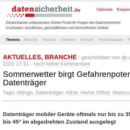
Startseite
Koopera
Deutschlands umfassendes Online-Portal für Fragen der Datensicherheit
im privaten, beruflichen, geschäftlichen und behördlichen Umfeld
Themen:
Aktuelles
Branche
Experten
Portraits
Positionspapier
P
AKTUELLES
,
BRANCHE
- geschrieben von
dp
a
2021 17:31 -
noch keine Kommentare
Sommerwetter birgt Gefahrenpotenz
Datenträger
Tags:
Attingo
,
Datenträger
,
Hitze
,
Home Office
,
Markus
Datenträger mobiler Geräte oftmals nur bis zu 3
bis 45° im abgedrehten Zustand ausgelegt