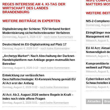
NIS-2 COMPL
REGES INTERESSE AM 4. KI-TAG DER
MATTERS MO
WIRTSCHAFT DES LANDES
BRANDENBURG
WEITERE BEI
WEITERE BEITRÄGE IN EXPERTEN
NIS-2-Compliance
Donnerstag, August 
Digitalisierung der Schiene: TÜV-Verband fordert
ElringKlinger mod
Modernisierung sicherheitsrelevanter Verfahren
Management mit 
Donnerstag, August 6, 2026 0:37 -
noch keine Kommentare
Mittwoch, August 5,
Deutschland im EU-Digitalranking auf Platz 17
EU AI Act: Aktuel
Dienstag, August 4, 2026 0:47 -
noch keine Kommentare
Notwendigkeit de
„Archetyp Market“: Nach Abschaltung der Darknet-
Mittwoch, August 5,
Handelsplattform nun Anklage gegen mutmaßlichen
Kompromittierte
Betreiber
weltweit auf Plat
Dienstag, August 4, 2026 0:12 -
noch keine Kommentare
Mittwoch, August 5,
Entwicklung zur verlässlichen
Cyberrisiken sch
Geschäftstechnologie: KI-Kennzeichnung gemäß EU
Schwachstellen i
AI Act erst der Anfang
Dienstag, August 4,
Sonntag, August 2, 2026 0:02 -
noch keine Kommentare
AI Act: Ab 2. August 2026 weitere Regeln in Kraft –
indes noch viele offene Fragen
Aktuelles
Bra
Sonntag, August 2, 2026 0:01 -
noch keine Kommentare