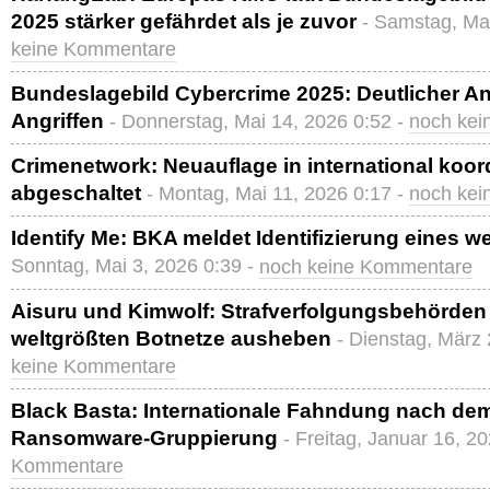
2025 stärker gefährdet als je zuvor
- Samstag, Ma
keine Kommentare
Bundeslagebild Cybercrime 2025: Deutlicher An
Angriffen
- Donnerstag, Mai 14, 2026 0:52 -
noch ke
Crimenetwork: Neuauflage in international koord
abgeschaltet
- Montag, Mai 11, 2026 0:17 -
noch ke
Identify Me: BKA meldet Identifizierung eines w
Sonntag, Mai 3, 2026 0:39 -
noch keine Kommentare
Aisuru und Kimwolf: Strafverfolgungsbehörden
weltgrößten Botnetze ausheben
- Dienstag, März 
keine Kommentare
Black Basta: Internationale Fahndung nach de
Ransomware-Gruppierung
- Freitag, Januar 16, 2
Kommentare