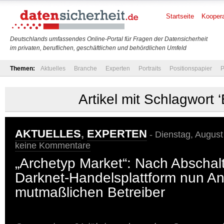
Startseite
Koopera
Deutschlands umfassendes Online-Portal für Fragen der Datensicherheit
im privaten, beruflichen, geschäftlichen und behördlichen Umfeld
Themen:
Aktuelles
Branche
Experten
Portraits
Positionspapier
P
Artikel mit Schlagwort 
AKTUELLES
,
EXPERTEN
- Dienstag, August
keine Kommentare
„Archetyp Market“: Nach Abschal
Darknet-Handelsplattform nun A
mutmaßlichen Betreiber