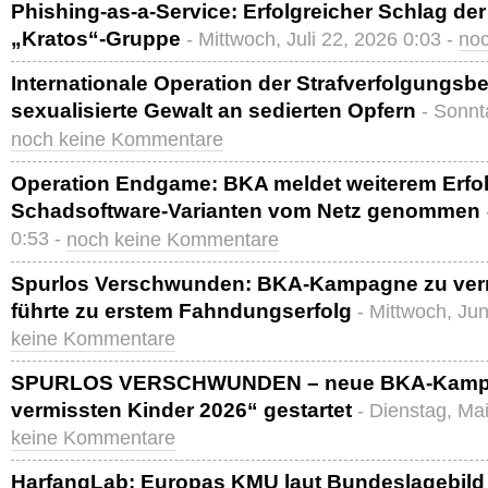
Phishing-as-a-Service: Erfolgreicher Schlag der
„Kratos“-Gruppe
- Mittwoch, Juli 22, 2026 0:03 -
no
Internationale Operation der Strafverfolgungs
sexualisierte Gewalt an sedierten Opfern
- Sonnt
noch keine Kommentare
Operation Endgame: BKA meldet weiterem Erfolg
Schadsoftware-Varianten vom Netz genommen
0:53 -
noch keine Kommentare
Spurlos Verschwunden: BKA-Kampagne zu ver
führte zu erstem Fahndungserfolg
- Mittwoch, Jun
keine Kommentare
SPURLOS VERSCHWUNDEN – neue BKA-Kampa
vermissten Kinder 2026“ gestartet
- Dienstag, Ma
keine Kommentare
HarfangLab: Europas KMU laut Bundeslagebild 