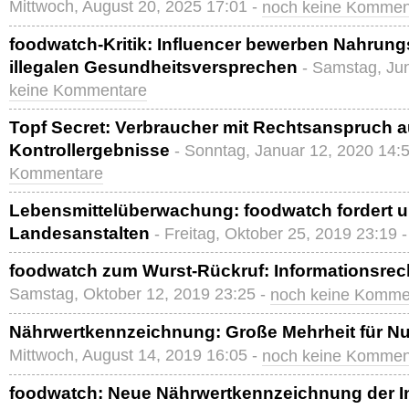
Mittwoch, August 20, 2025 17:01 -
noch keine Kommen
foodwatch-Kritik: Influencer bewerben Nahrung
illegalen Gesundheitsversprechen
- Samstag, Jun
keine Kommentare
Topf Secret: Verbraucher mit Rechtsanspruch a
Kontrollergebnisse
- Sonntag, Januar 12, 2020 14:
Kommentare
Lebensmittelüberwachung: foodwatch fordert 
Landesanstalten
- Freitag, Oktober 25, 2019 23:19 
foodwatch zum Wurst-Rückruf: Informationsrec
Samstag, Oktober 12, 2019 23:25 -
noch keine Komme
Nährwertkennzeichnung: Große Mehrheit für Nu
Mittwoch, August 14, 2019 16:05 -
noch keine Kommen
foodwatch: Neue Nährwertkennzeichnung der In