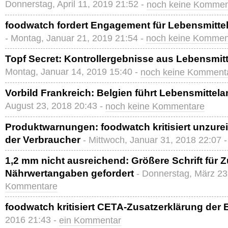
Donnerstag, April 11, 2019 21:52 -
noch keine Kommen
foodwatch fordert Engagement für Lebensmitte
- Montag, Januar 21, 2019 21:54 -
noch keine Kommen
Topf Secret: Kontrollergebnisse aus Lebensmitt
Montag, Januar 14, 2019 15:40 -
noch keine Komment
Vorbild Frankreich: Belgien führt Lebensmittela
August 23, 2018 20:43 -
noch keine Kommentare
Produktwarnungen: foodwatch kritisiert unzure
der Verbraucher
- Mittwoch, Januar 31, 2018 22:07 
1,2 mm nicht ausreichend: Größere Schrift für Z
Nährwertangaben gefordert
- Donnerstag, März 23
Kommentare
foodwatch kritisiert CETA-Zusatzerklärung der 
2016 21:43 -
ein Kommentar