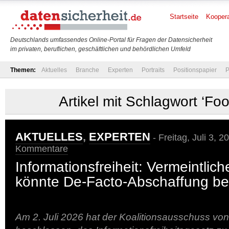
Startseite
Koopera
Deutschlands umfassendes Online-Portal für Fragen der Datensicherheit
im privaten, beruflichen, geschäftlichen und behördlichen Umfeld
Themen:
Aktuelles
Branche
Experten
Portraits
Positionspapier
P
Artikel mit Schlagwort ‘Fo
AKTUELLES
,
EXPERTEN
- Freitag, Juli 3, 2
Kommentare
Informationsfreiheit: Vermeintlic
könnte De-Facto-Abschaffung b
Am 2. Juli 2026 hat der Koalitionsausschuss v