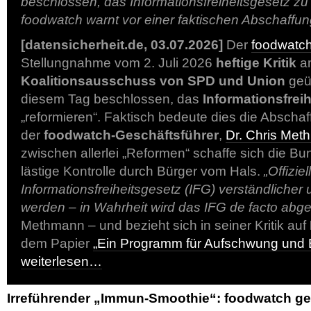
beschlossen, das Informationsfreiheitsgesetz zu 
foodwatch warnt vor einer faktischen Abschaffu
[datensicherheit.de, 03.07.2026]
Der
foodwatch
Stellungnahme vom 2. Juli 2026
heftige Kritik
a
Koalitionsausschuss von SPD und Union
geü
diesem Tag beschlossen, das
Informationsfrei
„reformieren“. Faktisch bedeute dies die Abscha
der
foodwatch-Geschäftsführer
,
Dr. Chris Me
zwischen allerlei „Reformen“ schaffe sich die B
lästige Kontrolle durch Bürger vom Hals.
„Offiziel
Informationsfreiheitsgesetz (IFG) verständlicher
werden – in Wahrheit wird das IFG de facto abge
Methmann – und bezieht sich in seiner Kritik auf
dem Papier
„Ein Programm für Aufschwung und 
weiterlesen…
Irreführender „Immun-Smoothie“: foodwatch ge