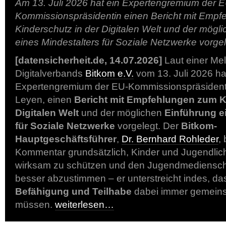
Am 13. Juli 2026 hat ein Expertengremium der E
Kommissionspräsidentin einen Bericht mit Emp
Kinderschutz in der Digitalen Welt und der mögl
eines Mindestalters für Soziale Netzwerke vorge
[datensicherheit.de, 14.07.2026]
Laut einer Me
Digitalverbands
Bitkom e.V.
vom 13. Juli 2026 ha
Expertengremium der EU-Kommissionspräsidenti
Leyen, einen
Bericht mit Empfehlungen zum K
Digitalen Welt
und der möglichen
Einführung e
für Soziale Netzwerke
vorgelegt. Der
Bitkom-
Hauptgeschäftsführer
,
Dr. Bernhard Rohleder
,
Kommentar grundsätzlich, Kinder und Jugendlic
wirksam zu schützen und den Jugendmediensch
besser abzustimmen – er unterstreicht indes, d
Befähigung und Teilhabe
dabei immer gemein
müssen.
weiterlesen…