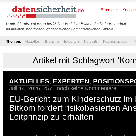
Startseite
Koopera
Deutschlands umfassendes Online-Portal für Fragen der Datensicherheit
im privaten, beruflichen, geschäftlichen und behördlichen Umfeld
Themen:
Aktuelles
Branche
Experten
Portraits
Positionspapier
P
Artikel mit Schlagwort ‘Ko
AKTUELLES
,
EXPERTEN
,
POSITIONSP
Juli 14, 2026 0:57 -
noch keine Kommentare
EU-Bericht zum Kinderschutz im I
Bitkom fordert risikobasierten Ans
Leitprinzip zu erhalten