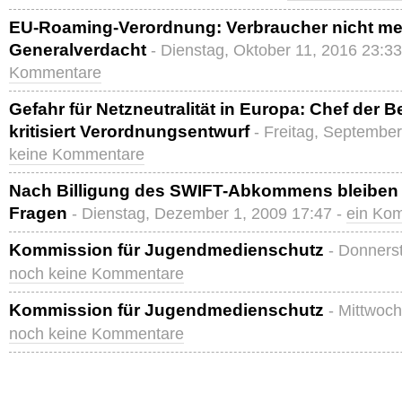
EU-Roaming-Verordnung: Verbraucher nicht me
Generalverdacht
- Dienstag, Oktober 11, 2016 23:33
Kommentare
Gefahr für Netzneutralität in Europa: Chef der B
kritisiert Verordnungsentwurf
- Freitag, Septembe
keine Kommentare
Nach Billigung des SWIFT-Abkommens bleiben z
Fragen
- Dienstag, Dezember 1, 2009 17:47 -
ein Ko
Kommission für Jugendmedienschutz
- Donnerst
noch keine Kommentare
Kommission für Jugendmedienschutz
- Mittwoch
noch keine Kommentare