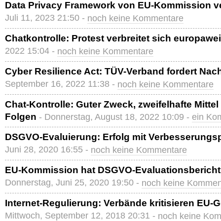
Data Privacy Framework von EU-Kommission ver
Juli 11, 2023 21:50 -
noch keine Kommentare
Chatkontrolle: Protest verbreitet sich europawei
2022 15:04 -
noch keine Kommentare
Cyber Resilience Act: TÜV-Verband fordert Na
September 16, 2022 11:38 -
noch keine Kommentare
Chat-Kontrolle: Guter Zweck, zweifelhafte Mitte
Folgen
- Donnerstag, August 18, 2022 10:09 -
ein Ko
DSGVO-Evaluierung: Erfolg mit Verbesserungsp
Juni 28, 2020 16:55 -
noch keine Kommentare
EU-Kommission hat DSGVO-Evaluationsbericht 
Donnerstag, Juni 25, 2020 19:50 -
noch keine Kommen
Internet-Regulierung: Verbände kritisieren EU
Mittwoch, September 12, 2018 20:31 -
noch keine Ko