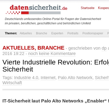
Startseite
Koopera
Deutschlands umfassendes Online-Portal für Fragen der Datensicherheit
im privaten, beruflichen, geschäftlichen und behördlichen Umfeld
Themen:
Aktuelles
Branche
Experten
Portraits
Positionspapier
P
AKTUELLES
,
BRANCHE
- geschrieben von
dp
a
2016 19:22 -
noch keine Kommentare
Vierte Industrielle Revolution: Erfo
Sicherheit
Tags:
Industrie 4.0
,
Internet
,
Palo Alto Network
,
Sicherh
Wirtschaft
IT-Sicherheit laut Palo Alto Networks „Enabler“ f