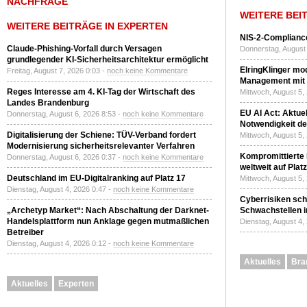
NACHFRAGE
WEITERE BEI
WEITERE BEITRÄGE IN EXPERTEN
NIS-2-Compliance
Claude-Phishing-Vorfall durch Versagen
Donnerstag, August 
grundlegender KI-Sicherheitsarchitektur ermöglicht
ElringKlinger mod
Freitag, August 7, 2026 0:03 -
noch keine Kommentare
Management mit 
Reges Interesse am 4. KI-Tag der Wirtschaft des
Mittwoch, August 5,
Landes Brandenburg
EU AI Act: Aktuel
Donnerstag, August 6, 2026 8:53 -
noch keine Kommentare
Notwendigkeit de
Digitalisierung der Schiene: TÜV-Verband fordert
Mittwoch, August 5,
Modernisierung sicherheitsrelevanter Verfahren
Kompromittierte
Donnerstag, August 6, 2026 0:37 -
noch keine Kommentare
weltweit auf Plat
Deutschland im EU-Digitalranking auf Platz 17
Mittwoch, August 5,
Dienstag, August 4, 2026 0:47 -
noch keine Kommentare
Cyberrisiken sch
„Archetyp Market“: Nach Abschaltung der Darknet-
Schwachstellen i
Handelsplattform nun Anklage gegen mutmaßlichen
Dienstag, August 4,
Betreiber
Dienstag, August 4, 2026 0:12 -
noch keine Kommentare
Aktuelles
Bra
Aktuelles
Experten