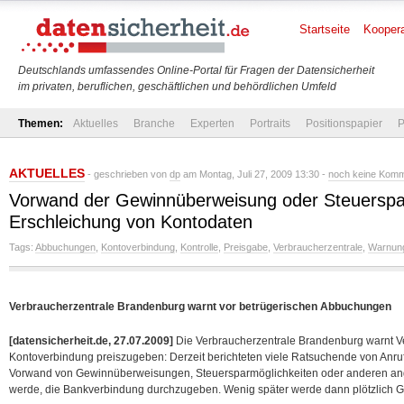
Startseite
Koopera
Deutschlands umfassendes Online-Portal für Fragen der Datensicherheit
im privaten, beruflichen, geschäftlichen und behördlichen Umfeld
Themen:
Aktuelles
Branche
Experten
Portraits
Positionspapier
P
AKTUELLES
- geschrieben von
dp
am Montag, Juli 27, 2009 13:30 -
noch keine Kom
Vorwand der Gewinnüberweisung oder Steuerspar
Erschleichung von Kontodaten
Tags:
Abbuchungen
,
Kontoverbindung
,
Kontrolle
,
Preisgabe
,
Verbraucherzentrale
,
Warnun
Verbraucherzentrale Brandenburg warnt vor betrügerischen Abbuchungen
[datensicherheit.de, 27.07.2009]
Die Verbraucherzentrale Brandenburg warnt Ve
Kontoverbindung preiszugeben: Derzeit berichteten viele Ratsuchende von Anr
Vorwand von
Gewinnüberweisungen, Steuersparmöglichkeiten oder anderen ange
werde, die Bankverbindung durchzugeben. Wenig später werde dann plötzlich 