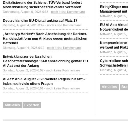
Digitalisierung der Schiene: TÜV-Verband fordert
ElringKlinger mod
Modernisierung sicherheitsrelevanter Verfahren
Management mit 
Donnerstag, August 6, 2026 0:37 -
noch keine Kommentare
Mittwoch, August 5,
Deutschland im EU-Digitalranking auf Platz 17
EU AI Act: Aktuel
Dienstag, August 4, 2026 0:47 -
noch keine Kommentare
Notwendigkeit de
„Archetyp Market“: Nach Abschaltung der Darknet-
Mittwoch, August 5,
Handelsplattform nun Anklage gegen mutmaßlichen
Kompromittierte
Betreiber
weltweit auf Plat
Dienstag, August 4, 2026 0:12 -
noch keine Kommentare
Mittwoch, August 5,
Entwicklung zur verlässlichen
Cyberrisiken sch
Geschäftstechnologie: KI-Kennzeichnung gemäß EU
Schwachstellen i
AI Act erst der Anfang
Dienstag, August 4,
Sonntag, August 2, 2026 0:02 -
noch keine Kommentare
AI Act: Ab 2. August 2026 weitere Regeln in Kraft –
indes noch viele offene Fragen
Aktuelles
Bra
Sonntag, August 2, 2026 0:01 -
noch keine Kommentare
Aktuelles
Experten