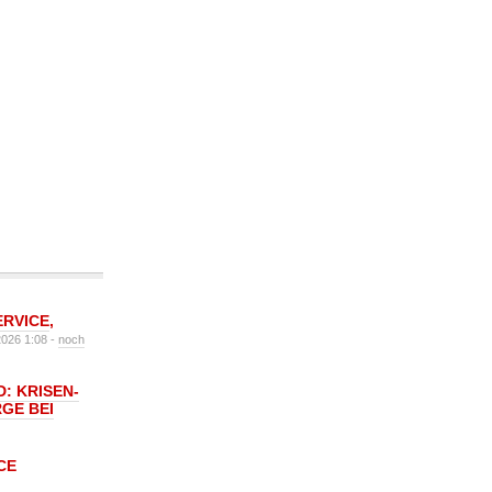
ERVICE
,
2026 1:08 -
noch
: KRISEN-
GE BEI
CE