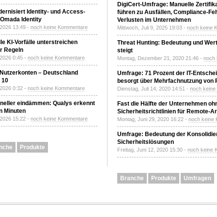
DigiCert-Umfrage: Manuelle Zertifi
ernisiert Identity- und Access-
führen zu Ausfällen, Compliance-Fe
Omada Identity
Verlusten im Unternehmen
 2026 13:49 -
noch keine Kommentare
Mittwoch, Juli 9, 2025 19:03 -
noch keine 
le KI-Vorfälle unterstreichen
Threat Hunting: Bedeutung und Wer
r Regeln
steigt
 2026 0:45 -
noch keine Kommentare
Montag, Dezember 21, 2020 21:46 -
noch
 Nutzerkonten – Deutschland
Umfrage: 71 Prozent der IT-Entsche
z 10
besorgt über Mehrfachnutzung von
 2026 0:32 -
noch keine Kommentare
Dienstag, Juli 14, 2020 14:51 -
noch kein
neller eindämmen: Qualys erkennt
Fast die Hälfte der Unternehmen oh
n Minuten
Sicherheitsrichtlinien für Remote-Ar
 2026 15:22 -
noch keine Kommentare
Montag, Juni 29, 2020 16:22 -
noch keine
Umfrage: Bedeutung der Konsolidier
Sicherheitslösungen
nche
Produkte
Freitag, Juni 12, 2020 15:30 -
noch keine
Branche
Produkte
Umfragen