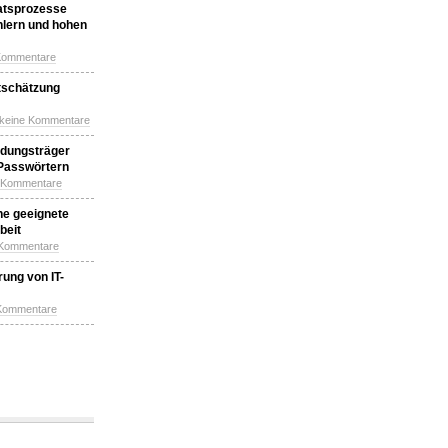
katsprozesse
hlern und hohen
Kommentare
tschätzung
 keine Kommentare
idungsträger
 Passwörtern
e Kommentare
ne geeignete
beit
 Kommentare
ung von IT-
 Kommentare