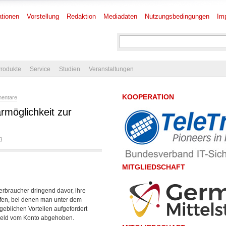
tionen
Vorstellung
Redaktion
Mediadaten
Nutzungsbedingungen
Im
rodukte
Service
Studien
Veranstaltungen
KOOPERATION
mentare
möglichkeit zur
g
MITGLIEDSCHAFT
rbraucher dringend davor, ihre
ufen, bei denen man unter dem
blichen Vorteilen aufgefordert
Geld vom Konto abgehoben.