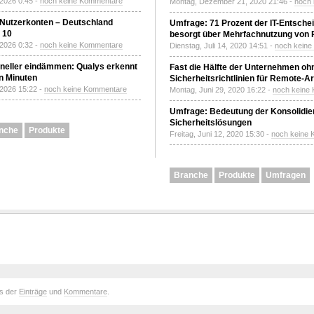
 2026 0:45 -
noch keine Kommentare
Montag, Dezember 21, 2020 21:46 -
noch
 Nutzerkonten – Deutschland
Umfrage: 71 Prozent der IT-Entsche
z 10
besorgt über Mehrfachnutzung von
 2026 0:32 -
noch keine Kommentare
Dienstag, Juli 14, 2020 14:51 -
noch kein
neller eindämmen: Qualys erkennt
Fast die Hälfte der Unternehmen oh
n Minuten
Sicherheitsrichtlinien für Remote-Ar
 2026 15:22 -
noch keine Kommentare
Montag, Juni 29, 2020 16:22 -
noch keine
Umfrage: Bedeutung der Konsolidier
Sicherheitslösungen
nche
Produkte
Freitag, Juni 12, 2020 15:30 -
noch keine
Branche
Produkte
Umfragen
ds der
Einträge
und
Kommentare
.