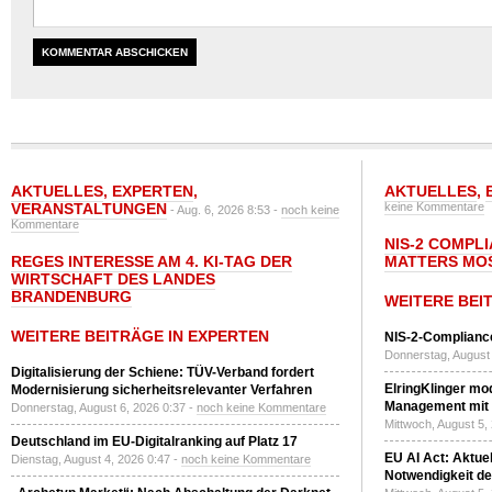
AKTUELLES
,
EXPERTEN
,
AKTUELLES
,
VERANSTALTUNGEN
keine Kommentare
- Aug. 6, 2026 8:53 -
noch keine
Kommentare
NIS-2 COMPL
REGES INTERESSE AM 4. KI-TAG DER
MATTERS MO
WIRTSCHAFT DES LANDES
BRANDENBURG
WEITERE BEI
WEITERE BEITRÄGE IN EXPERTEN
NIS-2-Compliance
Donnerstag, August 
Digitalisierung der Schiene: TÜV-Verband fordert
ElringKlinger mod
Modernisierung sicherheitsrelevanter Verfahren
Management mit 
Donnerstag, August 6, 2026 0:37 -
noch keine Kommentare
Mittwoch, August 5,
Deutschland im EU-Digitalranking auf Platz 17
EU AI Act: Aktuel
Dienstag, August 4, 2026 0:47 -
noch keine Kommentare
Notwendigkeit de