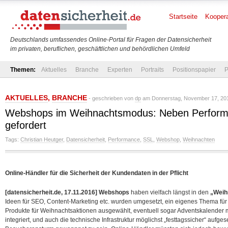
Startseite
Koopera
Deutschlands umfassendes Online-Portal für Fragen der Datensicherheit
im privaten, beruflichen, geschäftlichen und behördlichen Umfeld
Themen:
Aktuelles
Branche
Experten
Portraits
Positionspapier
P
AKTUELLES
,
BRANCHE
- geschrieben von
dp
am Donnerstag, November 17, 201
Webshops im Weihnachtsmodus: Neben Performa
gefordert
Tags:
Christian Heutger
,
Datensicherheit
,
Performance
,
SSL
,
Webshop
,
Weihnachten
Online-Händler für die Sicherheit der Kundendaten in der Pflicht
[datensicherheit.de, 17.11.2016]
Webshops
haben vielfach längst in den
„Weih
Ideen für SEO, Content-Marketing etc. wurden umgesetzt, ein eigenes Thema für 
Produkte für Weihnachtsaktionen ausgewählt, eventuell sogar Adventskalender
integriert, und auch die technische Infrastruktur möglichst „festtagssicher“ aufge