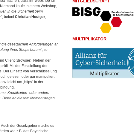
sst machen, dass ihr Webshop für
MITGLIEDSCHAFT
. Niemand kaufe in einem Webshop,
auen in die Sicherheit beim
r“
, betont
Christian Heutger
,
MULTIPLIKATOR
und die gesetzlichen Anforderungen an
elung ihres Shops herum“
, so
nd Client (Browser). Neben der
rüft. Mit der Feststellung der
ite. Der Einsatz von Verschlüsselung
 noch gelesen oder gar manipuliert
z leicht am „https“ in der
erbindung.
me, Kreditkarten- oder andere
ein. Denn ab diesem Moment tragen
ers. Auch der Gesetzgeber mache es
örden wie z.B. das Bayerische