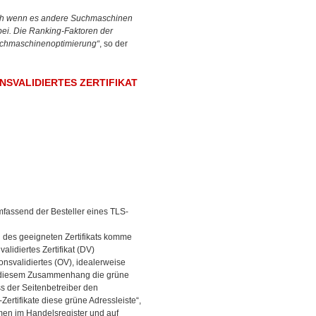
auch wenn es andere Suchmaschinen
rbei. Die Ranking-Faktoren der
Suchmaschinenoptimierung“
, so der
NSVALIDIERTES ZERTIFIKAT
mfassend der Besteller eines TLS-
l des geeigneten Zertifikats komme
lidiertes Zertifikat (DV)
onsvalidiertes (OV), idealerweise
t in diesem Zusammenhang die grüne
ss der Seitenbetreiber den
ertifikate diese grüne Adressleiste“,
hmen im Handelsregister und auf