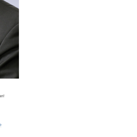
an!
e