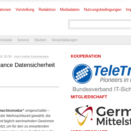
tionen
Vorstellung
Redaktion
Mediadaten
Nutzungsbedingungen
Im
rodukte
Service
Studien
Veranstaltungen
KOOPERATION
6 18:36 -
noch keine Kommentare
nce Datensicherheit
MITGLIEDSCHAFT
nachtsmodus“
umgeschaltet –
die Weihnachtszeit gewählt, die
 mit täglich wechselnden Gewinnen
setzt, um für den zu erwartenden