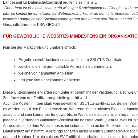
Landesamt für Datenschutzaufsicht prüften dies intensiv.
„Obendrein ist Verschlüsselung ein wichtiger Rankingfaktor bei Google. Und 
gibt, so kommt für ein effizientes Webmarketing keiner an dem Internetriesen vo
weltweit erfolgreichsten Suchmaschine geben nun einmal den Ton an bei der 
Geschäftsführer der PSW GROUP.
FÜR GEWERBLICHE WEBSITES MINDESTENS EIN ORGANISATIO
Nun sei der Markt groß und unübersichtlich:
Es gebe sowohl kostenlose als auch teure SSL/TLS-Zertifikate,
welche, die eine grün gefärbte Adressleiste generierten,
welche von namhaften Anbietern
und jene von unbekannten Anbietern.
Diese Unterschiede erklärten sich unter anderem mit der Validierung, also wie u
Zertifikats von der Zertifizierungsstelle geprüft wird.
Auch die Kosten hingen stark vom gewählten SSL/TLS-Zertifikat ab. Bei der Wah
es wiederum auf den Einsatzzweck an: Während für ein privates Blog ein domainva
ausreichend sein könne, sei für gewerbliche Websites mindestens ein organisati
jedoch ein „Extended Validation“-Zertifikat die bessere Wahl. „Sehr reizvoll is
Adressleiste, die dem Websitebesucher schon auf den ersten Blick vermittelt, da
Datenschutz ernst nimmt. Allerdings schaffen ausschließlich Extended-Validation-Z
erläutert Heutger. Um ein solches EV-Zertifikat zu erhalten, müsse das Unterne