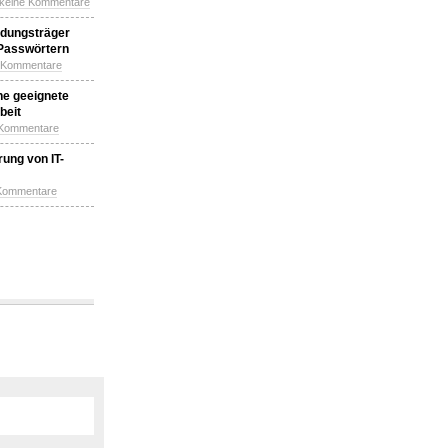
 keine Kommentare
idungsträger
 Passwörtern
e Kommentare
ne geeignete
beit
 Kommentare
ung von IT-
 Kommentare