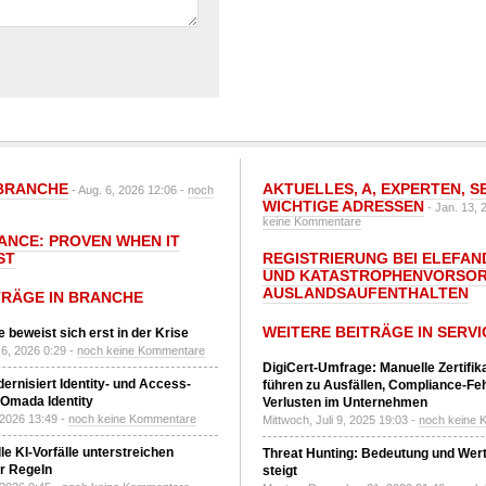
BRANCHE
AKTUELLES
,
A
,
EXPERTEN
,
S
- Aug. 6, 2026 12:06 -
noch
WICHTIGE ADRESSEN
- Jan. 13, 
keine Kommentare
IANCE: PROVEN WHEN IT
ST
REGISTRIERUNG BEI ELEFAND
UND KATASTROPHENVORSOR
AUSLANDSAUFENTHALTEN
TRÄGE IN BRANCHE
WEITERE BEITRÄGE IN SERVI
 beweist sich erst in der Krise
6, 2026 0:29 -
noch keine Kommentare
DigiCert-Umfrage: Manuelle Zertifi
ernisiert Identity- und Access-
führen zu Ausfällen, Compliance-Fe
Omada Identity
Verlusten im Unternehmen
 2026 13:49 -
noch keine Kommentare
Mittwoch, Juli 9, 2025 19:03 -
noch keine 
le KI-Vorfälle unterstreichen
Threat Hunting: Bedeutung und Wer
r Regeln
steigt