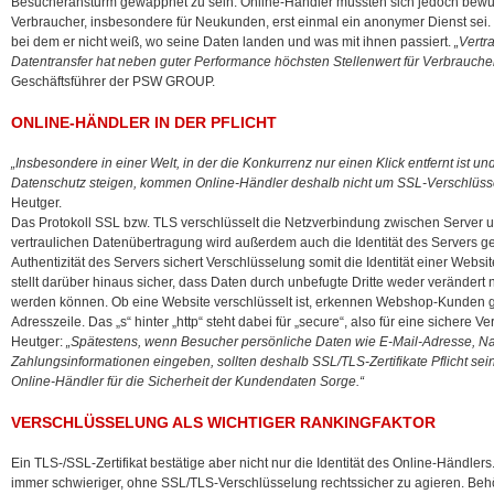
Besucheransturm gewappnet zu sein. Online-Händler müssten sich jedoch bewu
Verbraucher, insbesondere für Neukunden, erst einmal ein anonymer Dienst
sei
bei dem er nicht weiß, wo seine Daten landen und was mit ihnen passiert.
„Vertr
Datentransfer hat neben guter Performance höchsten Stellenwert für Verbrauche
Geschäftsführer der PSW GROUP.
ONLINE-HÄNDLER IN DER PFLICHT
„Insbesondere in einer Welt, in der die Konkurrenz nur einen Klick entfernt ist 
Datenschutz steigen, kommen Online-Händler deshalb nicht um SSL-Verschlüss
Heutger.
Das Protokoll SSL bzw. TLS verschlüsselt die Netzverbindung zwischen Server u
vertraulichen Datenübertragung wird außerdem auch die Identität des Servers gep
Authentizität des Servers sichert Verschlüsselung somit die Identität einer Webs
stellt darüber hinaus sicher, dass Daten durch unbefugte Dritte weder verändert
werden können. Ob eine Website verschlüsselt ist, erkennen Webshop-Kunden gan
Adresszeile. Das „s“ hinter „http“ steht dabei für „secure“, also für eine sichere V
Heutger:
„Spätestens, wenn Besucher persönliche Daten wie E-Mail-Adresse, Na
Zahlungsinformationen eingeben, sollten deshalb SSL/TLS-Zertifikate Pflicht s
Online-Händler für die Sicherheit der Kundendaten Sorge.“
VERSCHLÜSSELUNG ALS WICHTIGER RANKINGFAKTOR
Ein TLS-/SSL-Zertifikat bestätige aber nicht nur die Identität des Online-Händl
immer schwieriger, ohne SSL/TLS-Verschlüsselung rechtssicher zu agieren. Beh