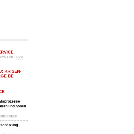
ERVICE
,
2026 1:08 -
noch
: KRISEN-
GE BEI
CE
katsprozesse
hlern und hohen
Kommentare
tschätzung