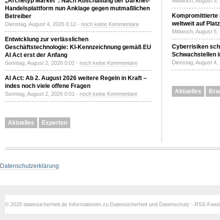
„Archetyp Market“: Nach Abschaltung der Darknet-
Mittwoch, August 5,
Handelsplattform nun Anklage gegen mutmaßlichen
Kompromittierte
Betreiber
weltweit auf Plat
Dienstag, August 4, 2026 0:12 -
noch keine Kommentare
Mittwoch, August 5,
Entwicklung zur verlässlichen
Cyberrisiken sch
Geschäftstechnologie: KI-Kennzeichnung gemäß EU
Schwachstellen i
AI Act erst der Anfang
Dienstag, August 4,
Sonntag, August 2, 2026 0:02 -
noch keine Kommentare
AI Act: Ab 2. August 2026 weitere Regeln in Kraft –
indes noch viele offene Fragen
Aktuelles
Bra
Sonntag, August 2, 2026 0:01 -
noch keine Kommentare
Aktuelles
Experten
Datenschutzerklärung
© 2020 datensicherheit.de Informationen zu Datensicherheit und Datenschutz - RSS-Fee