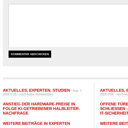
AKTUELLES
,
EXPERTEN
,
STUDIEN
AKTUELLES
,
- Aug. 7,
2026 0:18 -
noch keine Kommentare
2026 0:58 -
noch ke
ANSTIEG DER HARDWARE-PREISE IN
OFFENE TÜRE
FOLGE KI-GETRIEBENER HALBLEITER-
SCHLIESSEN –
NACHFRAGE
T-SICHERHEI
WEITERE BEITRÄGE IN EXPERTEN
WEITERE BEI