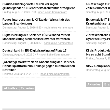
Claude-Phishing-Vorfall durch Versagen
6 Ratschläge zur
grundlegender KI-Sicherheitsarchitektur ermöglicht
Zeiten erhöhter 
Freitag, August 7, 2026 0:03 -
noch keine Kommentare
Sonntag, August 9, 
Reges Interesse am 4. KI-Tag der Wirtschaft des
Existenzielle IT-
Landes Brandenburg
Krankenhäuser zu
Donnerstag, August 6, 2026 8:53 -
noch keine Kommentare
Samstag, August 8,
Digitalisierung der Schiene: TÜV-Verband fordert
Zutrittskontrolle
Modernisierung sicherheitsrelevanter Verfahren
Cybersecurity-Pri
Donnerstag, August 6, 2026 0:37 -
noch keine Kommentare
Samstag, August 8,
Deutschland im EU-Digitalranking auf Platz 17
KI als Produktivi
bis zu acht Stun
Dienstag, August 4, 2026 0:47 -
noch keine Kommentare
Freitag, August 7, 
„Archetyp Market“: Nach Abschaltung der Darknet-
Handelsplattform nun Anklage gegen mutmaßlichen
NIS-2 Compliance
Betreiber
Donnerstag, August 
Dienstag, August 4, 2026 0:12 -
noch keine Kommentare
Aktuelles
Bra
Aktuelles
Experten