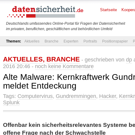
Startseite
Koopera
Deutschlands umfassendes Online-Portal für Fragen der Datensicherheit
im privaten, beruflichen, geschäftlichen und behördlichen Umfeld
Themen:
Aktuelles
Branche
Experten
Portraits
Positionspapier
P
AKTUELLES
,
BRANCHE
- geschrieben von
dp
a
2016 20:46 -
noch keine Kommentare
Alte Malware: Kernkraftwerk Gun
meldet Entdeckung
Tags:
Computervirus
,
Gundremmingen
,
Hacker
,
Kernkr
Splunk
Offenbar kein sicherheitsrelevantes Systeme b
offene Frage nach der Schwachstelle