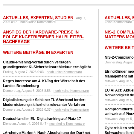
AKTUELLES
,
EXPERTEN
,
STUDIEN
AKTUELLES
,
- Aug. 7,
2026 0:18 -
noch keine Kommentare
keine Kommentare
ANSTIEG DER HARDWARE-PREISE IN
NIS-2 COMPL
FOLGE KI-GETRIEBENER HALBLEITER-
MATTERS MO
NACHFRAGE
WEITERE BEI
WEITERE BEITRÄGE IN EXPERTEN
NIS-2-Compliance
Claude-Phishing-Vorfall durch Versagen
Donnerstag, August 
grundlegender KI-Sicherheitsarchitektur ermöglicht
ElringKlinger mod
Freitag, August 7, 2026 0:03 -
noch keine Kommentare
Management mit 
Reges Interesse am 4. KI-Tag der Wirtschaft des
Mittwoch, August 5,
Landes Brandenburg
EU AI Act: Aktuel
Donnerstag, August 6, 2026 8:53 -
noch keine Kommentare
Notwendigkeit de
Digitalisierung der Schiene: TÜV-Verband fordert
Mittwoch, August 5,
Modernisierung sicherheitsrelevanter Verfahren
Kompromittierte
Donnerstag, August 6, 2026 0:37 -
noch keine Kommentare
weltweit auf Plat
Deutschland im EU-Digitalranking auf Platz 17
Mittwoch, August 5,
Dienstag, August 4, 2026 0:47 -
noch keine Kommentare
Cyberrisiken sch
„Archetyp Market“: Nach Abschaltung der Darknet-
Schwachstellen i