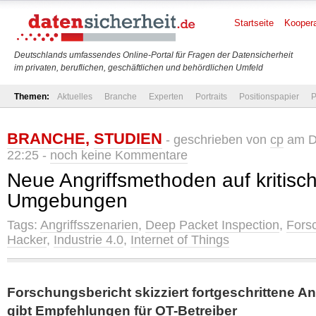
Startseite
Koopera
Deutschlands umfassendes Online-Portal für Fragen der Datensicherheit
im privaten, beruflichen, geschäftlichen und behördlichen Umfeld
Themen:
Aktuelles
Branche
Experten
Portraits
Positionspapier
P
BRANCHE
,
STUDIEN
- geschrieben von
cp
am Di
22:25 -
noch keine Kommentare
Neue Angriffsmethoden auf kritisch
Umgebungen
Tags:
Angriffsszenarien
,
Deep Packet Inspection
,
Fors
Hacker
,
Industrie 4.0
,
Internet of Things
Forschungsbericht skizziert fortgeschrittene A
gibt Empfehlungen für OT-Betreiber