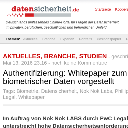
Startseite
Koopera
Deutschlands umfassendes Online-Portal für Fragen der Datensicherheit
im privaten, beruflichen, geschäftlichen und behördlichen Umfeld
Themen:
Aktuelles
Branche
Experten
Portraits
Positionspapier
P
AKTUELLES
,
BRANCHE
,
STUDIEN
- geschr
Mai 13, 2016 23:16 -
noch keine Kommentare
Authentifizierung: Whitepaper zum
biometrischer Daten vorgestellt
Tags:
Biometrie
,
Datensicherheit
,
Nok Nok Labs
,
Phill
Legal
,
Whitepaper
Im Auftrag von Nok Nok LABS durch PwC Legal e
unterstreicht hohe Datensicherheitsanforderun