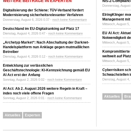
WEITERE BEITRÄGE IN EXPERTEN
NIS-2-Compliance
Donnerstag, August 
Digitalisierung der Schiene: TÜV-Verband fordert
ElringKlinger mod
Modernisierung sicherheitsrelevanter Verfahren
Management mit 
Donnerstag, August 6, 2026 0:37 -
noch keine Kommentare
Mittwoch, August 5,
Deutschland im EU-Digitalranking auf Platz 17
EU AI Act: Aktuel
Dienstag, August 4, 2026 0:47 -
noch keine Kommentare
Notwendigkeit de
„Archetyp Market“: Nach Abschaltung der Darknet-
Mittwoch, August 5,
Handelsplattform nun Anklage gegen mutmaßlichen
Kompromittierte
Betreiber
weltweit auf Plat
Dienstag, August 4, 2026 0:12 -
noch keine Kommentare
Mittwoch, August 5,
Entwicklung zur verlässlichen
Cyberrisiken sch
Geschäftstechnologie: KI-Kennzeichnung gemäß EU
Schwachstellen i
AI Act erst der Anfang
Dienstag, August 4,
Sonntag, August 2, 2026 0:02 -
noch keine Kommentare
AI Act: Ab 2. August 2026 weitere Regeln in Kraft –
indes noch viele offene Fragen
Aktuelles
Bra
Sonntag, August 2, 2026 0:01 -
noch keine Kommentare
Aktuelles
Experten