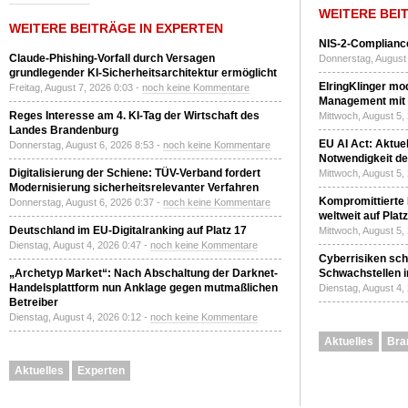
WEITERE BEI
WEITERE BEITRÄGE IN EXPERTEN
NIS-2-Compliance
Claude-Phishing-Vorfall durch Versagen
Donnerstag, August 
grundlegender KI-Sicherheitsarchitektur ermöglicht
ElringKlinger mod
Freitag, August 7, 2026 0:03 -
noch keine Kommentare
Management mit 
Reges Interesse am 4. KI-Tag der Wirtschaft des
Mittwoch, August 5,
Landes Brandenburg
EU AI Act: Aktuel
Donnerstag, August 6, 2026 8:53 -
noch keine Kommentare
Notwendigkeit de
Digitalisierung der Schiene: TÜV-Verband fordert
Mittwoch, August 5,
Modernisierung sicherheitsrelevanter Verfahren
Kompromittierte
Donnerstag, August 6, 2026 0:37 -
noch keine Kommentare
weltweit auf Plat
Deutschland im EU-Digitalranking auf Platz 17
Mittwoch, August 5,
Dienstag, August 4, 2026 0:47 -
noch keine Kommentare
Cyberrisiken sch
„Archetyp Market“: Nach Abschaltung der Darknet-
Schwachstellen i
Handelsplattform nun Anklage gegen mutmaßlichen
Dienstag, August 4,
Betreiber
Dienstag, August 4, 2026 0:12 -
noch keine Kommentare
Aktuelles
Bra
Aktuelles
Experten