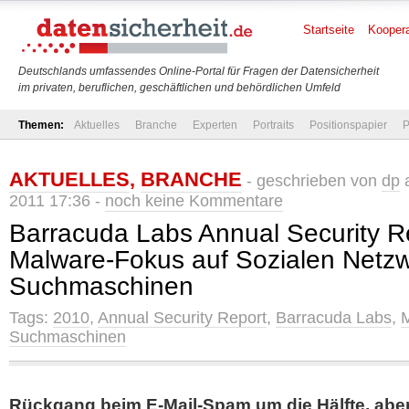
Startseite
Koopera
Deutschlands umfassendes Online-Portal für Fragen der Datensicherheit
im privaten, beruflichen, geschäftlichen und behördlichen Umfeld
Themen:
Aktuelles
Branche
Experten
Portraits
Positionspapier
P
AKTUELLES
,
BRANCHE
- geschrieben von
dp
a
2011 17:36 -
noch keine Kommentare
Barracuda Labs Annual Security R
Malware-Fokus auf Sozialen Netz
Suchmaschinen
Tags:
2010
,
Annual Security Report
,
Barracuda Labs
,
Suchmaschinen
Rückgang beim E-Mail-Spam um die Hälfte, abe