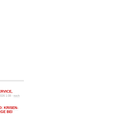
ERVICE
,
2026 1:08 -
noch
: KRISEN-
GE BEI