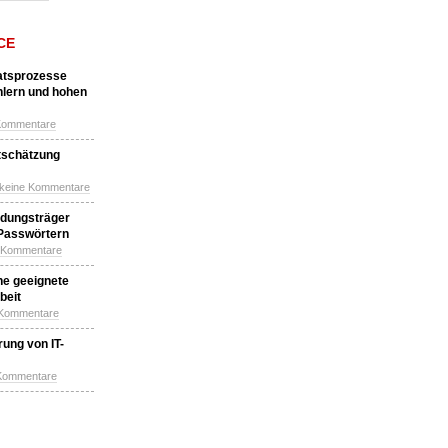
CE
katsprozesse
hlern und hohen
Kommentare
tschätzung
 keine Kommentare
idungsträger
 Passwörtern
e Kommentare
ne geeignete
beit
 Kommentare
ung von IT-
 Kommentare