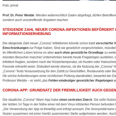
Foto: privat
Prof. Dr. Peter Wedde
:
Werden widerrechtlich Daten abgefragt, dürfen Betroffene
sondern auch unzutreffende Angaben machen
STEIGENDE ZAHL NEUER CORONA-INFEKTIONEN BEFÖRDERT
INFORMATIONSERHEBUNG
Die steigende Zahl neuer „Corona“-Infektionen könnte schon bald
verschärfte 
Einschränkungen
zur Folge haben. Sind sie gesetzlich vorgeschrieben, müssten
Im öffentlichen Leben könne es aber
auch ohne gesetzliche Grundlage
zu weit
müssten Besucher mancher Unternehmen bereits heute Fragebögen ausfüllen, di
Infektion fragten, sondern nach der Körpertemperatur, ob Husten oder Halssch
Freunde erkrankt seien. Diskutiert werde ebenso, ob die Nutzung der „Corona“-
„Corona“-Tests Voraussetzung für den Zutritt zu Geschäften, Restaurants oder Be
Ob solche Anforderungen einer rechtlichen Prüfung standhalten, bewertet der Da
Professor Wedde – er sieht
„das
Fehlen eindeutiger gesetzlicher Regelungen
a
CORONA-APP: GRUNDSATZ DER FREIWILLIGKEIT AUCH GEGE
Die staatliche „Corona“-Warn-App habe
einen zentralen Zweck
: Sie solle Nutze
der letzten 14 Tage in der Nähe einer mit dem Virus infizierten Person befunden
„Die Verwendung der App ist freiwillig und erfolgt anonym. Die Anonymität kann 
Nutzer zusammen mit einer hierfür autorisierten Stelle aufgehoben werden. Auch