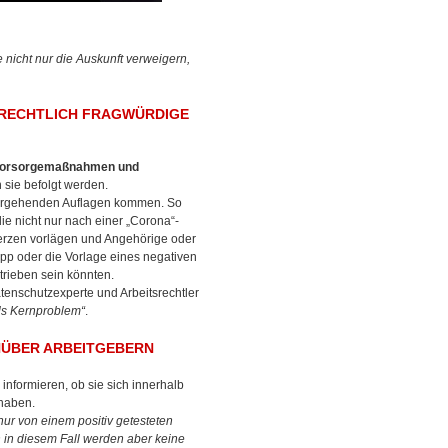
 nicht nur die Auskunft verweigern,
 RECHTLICH FRAGWÜRDIGE
Vorsorgemaßnahmen und
 sie befolgt werden.
ergehenden Auflagen kommen. So
e nicht nur nach einer „Corona“-
merzen vorlägen und Angehörige oder
App oder die Vorlage eines negativen
trieben sein könnten.
tenschutzexperte und Arbeitsrechtler
ls Kernproblem“
.
NÜBER ARBEITGEBERN
r informieren, ob sie sich innerhalb
 haben.
nur von einem positiv getesteten
 in diesem Fall werden aber keine