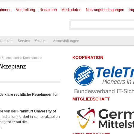
tionen
Vorstellung
Redaktion
Mediadaten
Nutzungsbedingungen
Im
rodukte
Service
Studien
Veranstaltungen
KOOPERATION
47 -
noch keine Kommentare
 Akzeptanz
de klare rechtliche Regelungen für
MITGLIEDSCHAFT
de
von der
Frankfurt University of
schaften) fordert in seiner aktuellen
r geht er auf die
.