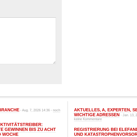
BRANCHE
AKTUELLES
,
A
,
EXPERTEN
,
S
- Aug. 7, 2026 14:36 -
noch
WICHTIGE ADRESSEN
- Jan. 13, 
keine Kommentare
UKTIVITÄTSTREIBER:
E GEWINNEN BIS ZU ACHT
REGISTRIERUNG BEI ELEFAND
O WOCHE
UND KATASTROPHENVORSOR