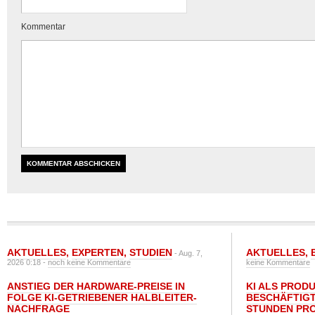
Kommentar
AKTUELLES
,
EXPERTEN
,
STUDIEN
AKTUELLES
,
- Aug. 7,
2026 0:18 -
noch keine Kommentare
keine Kommentare
ANSTIEG DER HARDWARE-PREISE IN
KI ALS PROD
FOLGE KI-GETRIEBENER HALBLEITER-
BESCHÄFTIGT
NACHFRAGE
STUNDEN PR