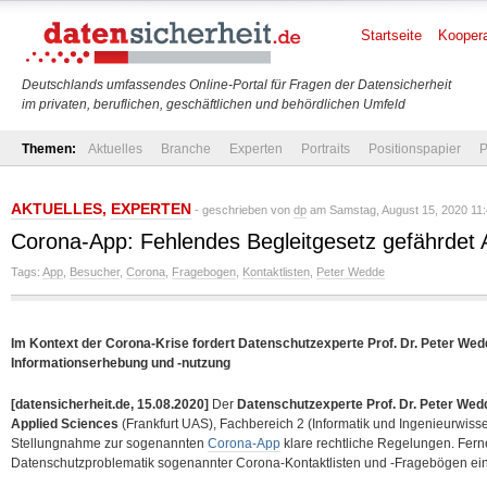
Startseite
Koopera
Deutschlands umfassendes Online-Portal für Fragen der Datensicherheit
im privaten, beruflichen, geschäftlichen und behördlichen Umfeld
Themen:
Aktuelles
Branche
Experten
Portraits
Positionspapier
P
AKTUELLES
,
EXPERTEN
- geschrieben von
dp
am Samstag, August 15, 2020 11:
Corona-App: Fehlendes Begleitgesetz gefährdet
Tags:
App
,
Besucher
,
Corona
,
Fragebogen
,
Kontaktlisten
,
Peter Wedde
Im Kontext der Corona-Krise fordert Datenschutzexperte Prof. Dr. Peter Wed
Informationserhebung und -nutzung
[datensicherheit.de, 15.08.2020]
Der
Datenschutzexperte Prof. Dr. Peter Wed
Applied Sciences
(Frankfurt UAS), Fachbereich 2 (Informatik und Ingenieurwissen
Stellungnahme zur sogenannten
Corona-App
klare rechtliche Regelungen. Ferne
Datenschutzproblematik sogenannter
Corona-Kontaktlisten und -Fragebögen ein