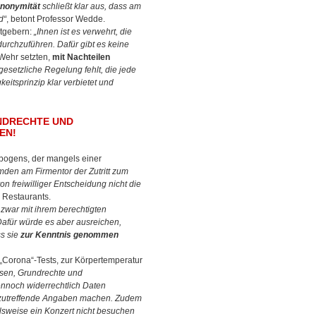
Anonymität
schließt klar aus, dass am
d“
, betont Professor Wedde.
itgebern:
„Ihnen ist es verwehrt, die
durchzuführen. Dafür gibt es keine
Wehr setzten,
mit Nachteilen
gesetzliche Regelung fehlt, die jede
eitsprinzip klar verbietet und
NDRECHTE UND
EN!
bogens, der mangels einer
mden am Firmentor der Zutritt zum
on freiwilliger Entscheidung nicht die
r Restaurants.
zwar mit ihrem berechtigten
 Dafür würde es aber ausreichen,
s sie
zur Kenntnis genommen
„Corona“-Tests, zur Körpertemperatur
ssen, Grundrechte und
ennoch widerrechtlich Daten
 unzutreffende Angaben machen. Zudem
lsweise ein Konzert nicht besuchen