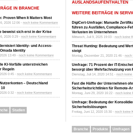
AUSLANDSAUFENTHALTEN
TRÄGE IN BRANCHE
WEITERE BEITRÄGE IN SERVI
: Proven When It Matters Most
DigiCert-Umfrage: Manuelle Zertifi
6, 2026 12:06 -
noch keine Kommentare
führen zu Ausfällen, Compliance-Fe
 beweist sich erst in der Krise
Verlusten im Unternehmen
6, 2026 0:29 -
noch keine Kommentare
Mittwoch, Juli 9, 2025 19:03 -
noch keine 
ernisiert Identity- und Access-
Threat Hunting: Bedeutung und Wer
Omada Identity
steigt
 2026 13:49 -
noch keine Kommentare
Montag, Dezember 21, 2020 21:46 -
noch
le KI-Vorfälle unterstreichen
Umfrage: 71 Prozent der IT-Entsche
r Regeln
besorgt über Mehrfachnutzung von
 2026 0:45 -
noch keine Kommentare
Dienstag, Juli 14, 2020 14:51 -
noch kein
 Nutzerkonten – Deutschland
Fast die Hälfte der Unternehmen oh
z 10
Sicherheitsrichtlinien für Remote-Ar
 2026 0:32 -
noch keine Kommentare
Montag, Juni 29, 2020 16:22 -
noch keine
Umfrage: Bedeutung der Konsolidier
Sicherheitslösungen
nche
Studien
Freitag, Juni 12, 2020 15:30 -
noch keine
Branche
Produkte
Umfragen