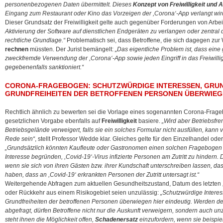
personenbezogenen Daten übermittelt. Dieses
Konzept von Freiwilligkeit und 
Eingang zum Restaurant oder Kino das Vorzeigen der ,Corona‘-App verlangt wir
Dieser Grundsatz der Freiwilligkeit gelte auch gegenüber Forderungen von Arbe
Aktivierung der Software auf dienstlichen Endgeräten zu verlangen oder zentral 
rechtliche Grundlage.“
Problematisch sei, dass Betroffene, die sich dagegen zur 
rechnen
müssten. Der Jurist bemängelt:
„Das eigentliche Problem ist, dass eine 
zweckfremde Verwendung der ,Corona‘-App sowie jeden Eingriff in das Freiwilligk
gegebenenfalls sanktioniert.“
CORONA-FRAGEBOGEN: SCHUTZWÜRDIGE INTERESSEN, GRU
GRUNDFREIHEITEN DER BETROFFENEN PERSONEN ÜBERWIEG
Rechtlich ähnlich zu bewerten sei die Vorlage eines sogenannten Corona-Frage
gesetzlichen Vorgabe ebenfalls auf
Freiwilligkeit
basiere.
„Wird aber Betriebsfre
Betriebsgelände verweigert, falls sie ein solches Formular nicht ausfüllen, kann v
Rede sein“
, stellt Professor Wedde klar. Gleiches gelte für den Einzelhandel ode
„Grundsätzlich könnten Kaufleute oder Gastronomen einen solchen Fragebogen 
Interesse begründen, ,Covid-19‘-Virus infizierte Personen am Zutritt zu hindern.
wenn sie sich von ihren Gästen bzw. ihrer Kundschaft unterschreiben lassen, das
haben, dass an ,Covid-19‘ erkrankten Personen der Zutritt untersagt ist.“
Weitergehende Abfragen zum aktuellen Gesundheitszustand, Datum des letzten 
oder Rückkehr aus einem Risikogebiet seien unzulässig:
„Schutzwürdige Intere
Grundfreiheiten der betroffenen Personen überwiegen hier eindeutig. Werden d
abgefragt, dürfen Betroffene nicht nur die Auskunft verweigern, sondern auch
steht ihnen die Möglichkeit offen,
Schadenersatz
einzufordern, wenn sie beispie