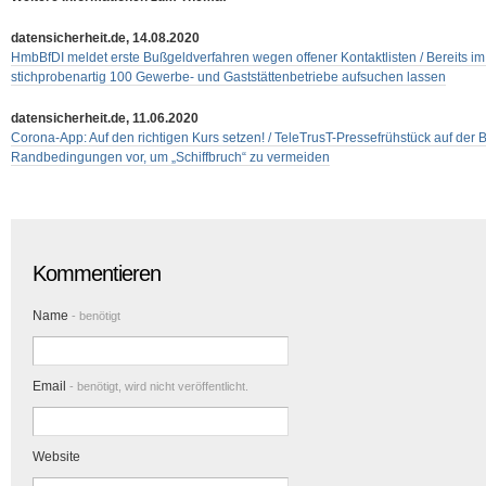
datensicherheit.de, 14.08.2020
HmbBfDI meldet erste Bußgeldverfahren wegen offener Kontaktlisten / Bereits i
stichprobenartig 100 Gewerbe- und Gaststättenbetriebe aufsuchen lassen
datensicherheit.de, 11.06.2020
Corona-App: Auf den richtigen Kurs setzen! / TeleTrusT-Pressefrühstück auf der Be
Randbedingungen vor, um „Schiffbruch“ zu vermeiden
Kommentieren
Name
- benötigt
Email
- benötigt, wird nicht veröffentlicht.
Website