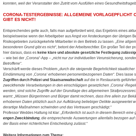
konnten, weil der Veranstalter den Zutritt vom Ausfüllen eines Gesundheitsfrag
CORONA-TESTERGEBNISSE: ALLGEMEINE VORLAGEPFLICHT
GIBT ES NICHT!
Entsprechendes gelte auch, falls man aufgefordert wird, das Ergebnis eines aktu
beispielsweise wenn der Arbeitgeber aus Angst vor Ansteckungen der übrigen Bele
Risikogebieten zurückgekehrte Mitarbeiter in den Betrieb zu lassen.
„Eine allgem
besonderen Grund gibt es nicht“
, betont der Arbeitsrechtler. Ein großer Teil der
hier daraus, dass es
keine klare und absolute gesetzliche Festlegung zulässi
– wie bei der „Corona“-App –
„nicht nur zur individuellen Verunsicherung, sonde
Betroffene“
.
Verschärft werde dieses Problem
„durch die steigende Begehrlichkeit staatlicher
Eindämmung von ,Corona‘ erhobenen personenbezogenen Daten“
. Dies lasse
Zugriffen durch Polizei und Staatsanwaltschaft
auf die in Restaurants geführte
zweckfremde Verarbeitungen in den einschlägigen gesetzlichen ,Corona‘-Regelu
werden, sind solche Zugriffe auf der Grundlage des allgemeinen Strafprozessrecht
warnt: „Müssen Bürgerinnen und Bürger damit rechnen, dass ihre allein zur B
erhobenen Daten plötzlich auch zur Aufklärung beliebiger Delikte ausgewertet w
derartige Maßnahmen schwinden und das Vertrauen geschädigt.“
Professor Weddes Haltung ist klar:
„Erforderlich ist auch in diesem Bereich eine
engen Zweckbindung
, die entsprechende Auswertungen allenfalls bezogen auf
der Basis einer richterlichen Entscheidung zulässt.“
Weitere Informationen zum Thema: