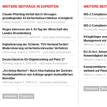
WEITERE BEITRÄGE IN EXPERTEN
WEITERE BEI
Claude-Phishing-Vorfall durch Versagen
NIS-2 Compliance
grundlegender KI-Sicherheitsarchitektur ermöglicht
Donnerstag, August 
Freitag, August 7, 2026 0:03 -
noch keine Kommentare
NIS-2-Compliance
Reges Interesse am 4. KI-Tag der Wirtschaft des
Donnerstag, August 
Landes Brandenburg
ElringKlinger mod
Donnerstag, August 6, 2026 8:53 -
noch keine Kommentare
Management mit 
Digitalisierung der Schiene: TÜV-Verband fordert
Mittwoch, August 5,
Modernisierung sicherheitsrelevanter Verfahren
EU AI Act: Aktuel
Donnerstag, August 6, 2026 0:37 -
noch keine Kommentare
Notwendigkeit de
Deutschland im EU-Digitalranking auf Platz 17
Mittwoch, August 5,
Dienstag, August 4, 2026 0:47 -
noch keine Kommentare
Kompromittierte
„Archetyp Market“: Nach Abschaltung der Darknet-
weltweit auf Plat
Handelsplattform nun Anklage gegen mutmaßlichen
Mittwoch, August 5,
Betreiber
Dienstag, August 4, 2026 0:12 -
noch keine Kommentare
Aktuelles
Bra
Aktuelles
Experten