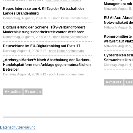
Management mit 
Reges Interesse am 4. KI-Tag der Wirtschaft des
Mittwoch, August 5,
Landes Brandenburg
EU AI Act: Aktuel
Donnerstag, August 6, 2026 8:53 -
noch keine Kommentare
Notwendigkeit de
Digitalisierung der Schiene: TÜV-Verband fordert
Mittwoch, August 5,
Modernisierung sicherheitsrelevanter Verfahren
Kompromittierte
Donnerstag, August 6, 2026 0:37 -
noch keine Kommentare
weltweit auf Plat
Deutschland im EU-Digitalranking auf Platz 17
Mittwoch, August 5,
Dienstag, August 4, 2026 0:47 -
noch keine Kommentare
Cyberrisiken sch
„Archetyp Market“: Nach Abschaltung der Darknet-
Schwachstellen i
Handelsplattform nun Anklage gegen mutmaßlichen
Dienstag, August 4,
Betreiber
Dienstag, August 4, 2026 0:12 -
noch keine Kommentare
Aktuelles
Bra
Aktuelles
Experten
Datenschutzerklärung