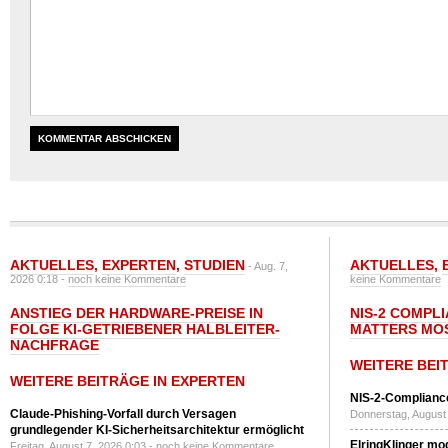
AKTUELLES
,
EXPERTEN
,
STUDIEN
AKTUELLES
,
- Aug. 7,
2026 0:18 -
noch keine Kommentare
keine Kommentare
ANSTIEG DER HARDWARE-PREISE IN
NIS-2 COMPL
FOLGE KI-GETRIEBENER HALBLEITER-
MATTERS MO
NACHFRAGE
WEITERE BEI
WEITERE BEITRÄGE IN EXPERTEN
NIS-2-Compliance
Claude-Phishing-Vorfall durch Versagen
Donnerstag, August 
grundlegender KI-Sicherheitsarchitektur ermöglicht
ElringKlinger mod
Freitag, August 7, 2026 0:03 -
noch keine Kommentare