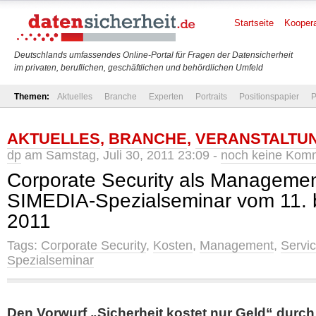
Startseite
Koopera
Deutschlands umfassendes Online-Portal für Fragen der Datensicherheit
im privaten, beruflichen, geschäftlichen und behördlichen Umfeld
Themen:
Aktuelles
Branche
Experten
Portraits
Positionspapier
P
AKTUELLES
,
BRANCHE
,
VERANSTALTU
dp
am Samstag, Juli 30, 2011 23:09 -
noch keine Kom
Corporate Security als Managemen
SIMEDIA-Spezialseminar vom 11. b
2011
Tags:
Corporate Security
,
Kosten
,
Management
,
Servi
Spezialseminar
Den Vorwurf „Sicherheit kostet nur Geld“ dur