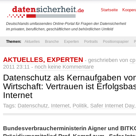
Startseite
Koopera
Deutschlands umfassendes Online-Portal für Fragen der Datensicherheit
im privaten, beruflichen, geschäftlichen und behördlichen Umfeld
Themen:
Aktuelles
Branche
Experten
Portraits
Positionspapier
P
AKTUELLES
,
EXPERTEN
- geschrieben von
cp
2011 23:11 -
noch keine Kommentare
Datenschutz als Kernaufgaben von 
Wirtschaft: Vertrauen ist Erfolgsbas
Internet
Tags:
Datenschutz
,
Internet
,
Politik
,
Safer Internet Day
Bundesverbraucherministerin Aigner und BITK