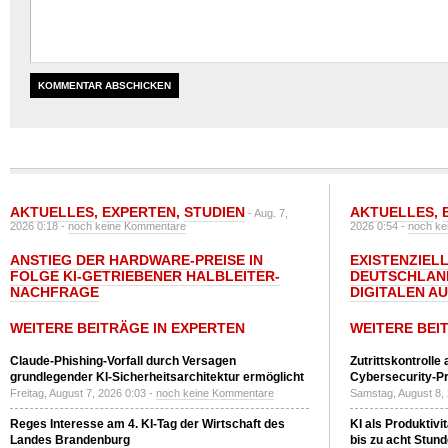
AKTUELLES
,
EXPERTEN
,
STUDIEN
AKTUELLES
,
- Aug. 7,
2026 0:18 -
noch keine Kommentare
2026 0:54 -
noch ke
ANSTIEG DER HARDWARE-PREISE IN
EXISTENZIELL
FOLGE KI-GETRIEBENER HALBLEITER-
DEUTSCHLAN
NACHFRAGE
DIGITALEN A
WEITERE BEITRÄGE IN EXPERTEN
WEITERE BEI
Claude-Phishing-Vorfall durch Versagen
Zutrittskontrolle
grundlegender KI-Sicherheitsarchitektur ermöglicht
Cybersecurity-Pri
Freitag, August 7, 2026 0:03 -
noch keine Kommentare
Samstag, August 8,
Reges Interesse am 4. KI-Tag der Wirtschaft des
KI als Produktivi
Landes Brandenburg
bis zu acht Stun