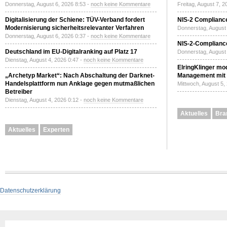
Donnerstag, August 6, 2026 8:53 -
noch keine Kommentare
Freitag, August 7, 
Digitalisierung der Schiene: TÜV-Verband fordert
NIS-2 Compliance
Modernisierung sicherheitsrelevanter Verfahren
Donnerstag, August 
Donnerstag, August 6, 2026 0:37 -
noch keine Kommentare
NIS-2-Compliance
Deutschland im EU-Digitalranking auf Platz 17
Donnerstag, August 
Dienstag, August 4, 2026 0:47 -
noch keine Kommentare
ElringKlinger mod
„Archetyp Market“: Nach Abschaltung der Darknet-
Management mit 
Handelsplattform nun Anklage gegen mutmaßlichen
Mittwoch, August 5,
Betreiber
Dienstag, August 4, 2026 0:12 -
noch keine Kommentare
Aktuelles
Bra
Aktuelles
Experten
Datenschutzerklärung