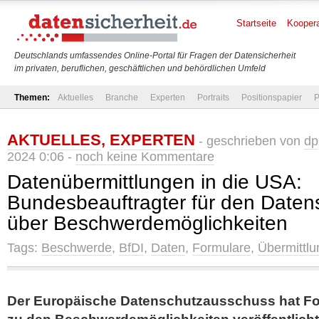
Startseite
Koopera
Deutschlands umfassendes Online-Portal für Fragen der Datensicherheit
im privaten, beruflichen, geschäftlichen und behördlichen Umfeld
Themen:
Aktuelles
Branche
Experten
Portraits
Positionspapier
P
AKTUELLES
,
EXPERTEN
- geschrieben von
dp
2024 0:06 -
noch keine Kommentare
Datenübermittlungen in die USA:
Bundesbeauftragter für den Datens
über Beschwerdemöglichkeiten
Tags:
Beschwerde
,
BfDI
,
Daten
,
Formulare
,
Übermittlu
Der Europäische Datenschutzausschuss hat Fo