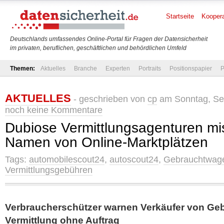
Startseite
Koopera
Deutschlands umfassendes Online-Portal für Fragen der Datensicherheit
im privaten, beruflichen, geschäftlichen und behördlichen Umfeld
Themen:
Aktuelles
Branche
Experten
Portraits
Positionspapier
P
AKTUELLES
- geschrieben von
cp
am Sonntag, Sep
noch keine Kommentare
Dubiose Vermittlungsagenturen m
Namen von Online-Marktplätzen
Tags:
automobilescout24
,
autoscout24
,
Gebrauchtwag
Vermittlungsgebühren
Verbraucherschützer warnen Verkäufer von Ge
Vermittlung ohne Auftrag