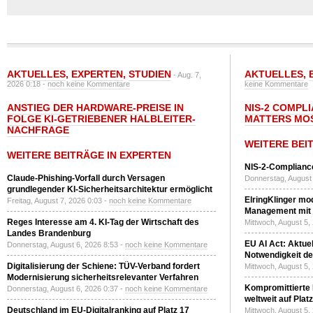
AKTUELLES
,
EXPERTEN
,
STUDIEN
AKTUELLES
,
- Aug. 7,
2026 0:18 -
noch keine Kommentare
keine Kommentare
ANSTIEG DER HARDWARE-PREISE IN
NIS-2 COMPL
FOLGE KI-GETRIEBENER HALBLEITER-
MATTERS MO
NACHFRAGE
WEITERE BEI
WEITERE BEITRÄGE IN EXPERTEN
NIS-2-Compliance
Claude-Phishing-Vorfall durch Versagen
Donnerstag, August 
grundlegender KI-Sicherheitsarchitektur ermöglicht
ElringKlinger mod
Freitag, August 7, 2026 0:03 -
noch keine Kommentare
Management mit 
Reges Interesse am 4. KI-Tag der Wirtschaft des
Mittwoch, August 5,
Landes Brandenburg
EU AI Act: Aktuel
Donnerstag, August 6, 2026 8:53 -
noch keine Kommentare
Notwendigkeit de
Digitalisierung der Schiene: TÜV-Verband fordert
Mittwoch, August 5,
Modernisierung sicherheitsrelevanter Verfahren
Kompromittierte
Donnerstag, August 6, 2026 0:37 -
noch keine Kommentare
weltweit auf Plat
Deutschland im EU-Digitalranking auf Platz 17
Mittwoch, August 5,