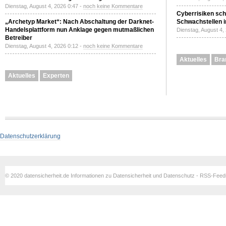
Dienstag, August 4, 2026 0:47 -
noch keine Kommentare
Cyberrisiken sch
„Archetyp Market“: Nach Abschaltung der Darknet-
Schwachstellen i
Handelsplattform nun Anklage gegen mutmaßlichen
Dienstag, August 4,
Betreiber
Dienstag, August 4, 2026 0:12 -
noch keine Kommentare
Aktuelles
Bra
Aktuelles
Experten
Datenschutzerklärung
© 2020 datensicherheit.de Informationen zu Datensicherheit und Datenschutz - RSS-Fee