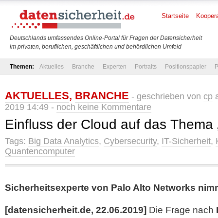
Startseite
Koopera
Deutschlands umfassendes Online-Portal für Fragen der Datensicherheit
im privaten, beruflichen, geschäftlichen und behördlichen Umfeld
Themen:
Aktuelles
Branche
Experten
Portraits
Positionspapier
P
AKTUELLES
,
BRANCHE
- geschrieben von
cp
a
2019 14:49 -
noch keine Kommentare
Einfluss der Cloud auf das Thema 
Tags:
Big Data Analytics
,
Cybersecurity
,
IT-Sicherheit
,
Quantencomputer
Sicherheitsexperte von Palo Alto Networks nim
[datensicherheit.de, 22.06.2019]
Die Frage nach