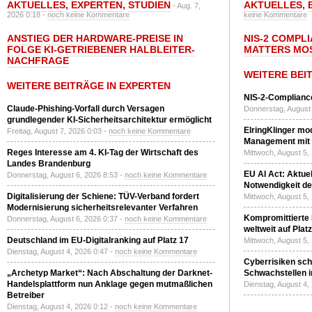
AKTUELLES
,
EXPERTEN
,
STUDIEN
AKTUELLES
,
- Aug. 7,
2026 0:18 -
noch keine Kommentare
keine Kommentare
ANSTIEG DER HARDWARE-PREISE IN
NIS-2 COMPL
FOLGE KI-GETRIEBENER HALBLEITER-
MATTERS MO
NACHFRAGE
WEITERE BEI
WEITERE BEITRÄGE IN EXPERTEN
NIS-2-Compliance
Claude-Phishing-Vorfall durch Versagen
Donnerstag, August 
grundlegender KI-Sicherheitsarchitektur ermöglicht
ElringKlinger mod
Freitag, August 7, 2026 0:03 -
noch keine Kommentare
Management mit 
Reges Interesse am 4. KI-Tag der Wirtschaft des
Mittwoch, August 5,
Landes Brandenburg
EU AI Act: Aktuel
Donnerstag, August 6, 2026 8:53 -
noch keine Kommentare
Notwendigkeit de
Digitalisierung der Schiene: TÜV-Verband fordert
Mittwoch, August 5,
Modernisierung sicherheitsrelevanter Verfahren
Kompromittierte
Donnerstag, August 6, 2026 0:37 -
noch keine Kommentare
weltweit auf Plat
Deutschland im EU-Digitalranking auf Platz 17
Mittwoch, August 5,
Dienstag, August 4, 2026 0:47 -
noch keine Kommentare
Cyberrisiken sch
„Archetyp Market“: Nach Abschaltung der Darknet-
Schwachstellen i
Handelsplattform nun Anklage gegen mutmaßlichen
Dienstag, August 4,
Betreiber
Dienstag, August 4, 2026 0:12 -
noch keine Kommentare