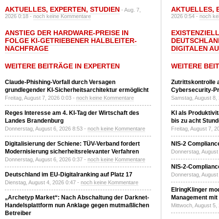
AKTUELLES
,
EXPERTEN
,
STUDIEN
AKTUELLES
,
- Aug. 7,
2026 0:18 -
noch keine Kommentare
2026 0:54 -
noch ke
ANSTIEG DER HARDWARE-PREISE IN
EXISTENZIELL
FOLGE KI-GETRIEBENER HALBLEITER-
DEUTSCHLAN
NACHFRAGE
DIGITALEN A
WEITERE BEITRÄGE IN EXPERTEN
WEITERE BEI
Claude-Phishing-Vorfall durch Versagen
Zutrittskontrolle
grundlegender KI-Sicherheitsarchitektur ermöglicht
Cybersecurity-Pri
Freitag, August 7, 2026 0:03 -
noch keine Kommentare
Samstag, August 8,
Reges Interesse am 4. KI-Tag der Wirtschaft des
KI als Produktivi
Landes Brandenburg
bis zu acht Stun
Donnerstag, August 6, 2026 8:53 -
noch keine Kommentare
Freitag, August 7, 
Digitalisierung der Schiene: TÜV-Verband fordert
NIS-2 Compliance
Modernisierung sicherheitsrelevanter Verfahren
Donnerstag, August 
Donnerstag, August 6, 2026 0:37 -
noch keine Kommentare
NIS-2-Compliance
Deutschland im EU-Digitalranking auf Platz 17
Donnerstag, August 
Dienstag, August 4, 2026 0:47 -
noch keine Kommentare
ElringKlinger mod
„Archetyp Market“: Nach Abschaltung der Darknet-
Management mit 
Handelsplattform nun Anklage gegen mutmaßlichen
Mittwoch, August 5,
Betreiber