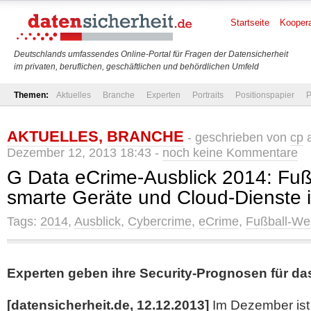
Startseite
Koopera
Deutschlands umfassendes Online-Portal für Fragen der Datensicherheit
im privaten, beruflichen, geschäftlichen und behördlichen Umfeld
Themen:
Aktuelles
Branche
Experten
Portraits
Positionspapier
P
AKTUELLES
,
BRANCHE
- geschrieben von
cp
a
Dezember 12, 2013 18:43 -
noch keine Kommentare
G Data eCrime-Ausblick 2014: Fuß
smarte Geräte und Cloud-Dienste 
Tags:
2014
,
Ausblick
,
Cybercrime
,
eCrime
,
Fußball-Wel
Experten geben ihre Security-Prognosen für d
[datensicherheit.de, 12.12.2013]
Im Dezember ist