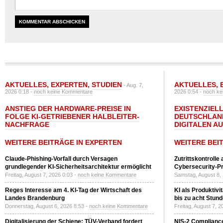
AKTUELLES
,
EXPERTEN
,
STUDIEN
AKTUELLES
,
- Aug. 7,
2026 0:18 -
noch keine Kommentare
2026 0:54 -
noch ke
ANSTIEG DER HARDWARE-PREISE IN
EXISTENZIELL
FOLGE KI-GETRIEBENER HALBLEITER-
DEUTSCHLAN
NACHFRAGE
DIGITALEN A
WEITERE BEITRÄGE IN EXPERTEN
WEITERE BEI
Claude-Phishing-Vorfall durch Versagen
Zutrittskontrolle
grundlegender KI-Sicherheitsarchitektur ermöglicht
Cybersecurity-Pri
Freitag, August 7, 2026 0:03 -
noch keine Kommentare
Samstag, August 8,
Reges Interesse am 4. KI-Tag der Wirtschaft des
KI als Produktivi
Landes Brandenburg
bis zu acht Stun
Donnerstag, August 6, 2026 8:53 -
noch keine Kommentare
Freitag, August 7, 
Digitalisierung der Schiene: TÜV-Verband fordert
NIS-2 Compliance