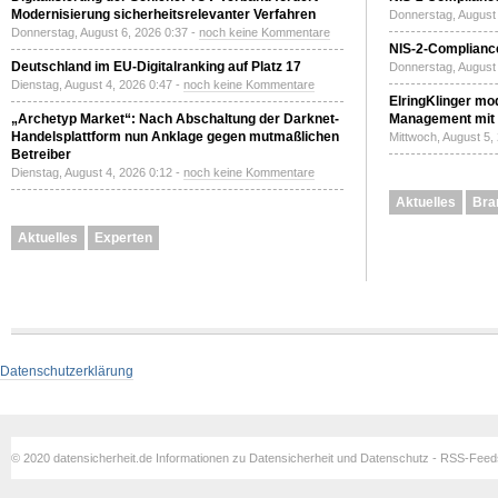
Modernisierung sicherheitsrelevanter Verfahren
Donnerstag, August 
Donnerstag, August 6, 2026 0:37 -
noch keine Kommentare
NIS-2-Compliance
Deutschland im EU-Digitalranking auf Platz 17
Donnerstag, August 
Dienstag, August 4, 2026 0:47 -
noch keine Kommentare
ElringKlinger mod
„Archetyp Market“: Nach Abschaltung der Darknet-
Management mit 
Handelsplattform nun Anklage gegen mutmaßlichen
Mittwoch, August 5,
Betreiber
Dienstag, August 4, 2026 0:12 -
noch keine Kommentare
Aktuelles
Bra
Aktuelles
Experten
Datenschutzerklärung
© 2020 datensicherheit.de Informationen zu Datensicherheit und Datenschutz - RSS-Fee