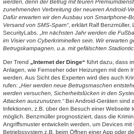
werden, denn der Betrug mit teuren Premiumdienst
zunehmenden Verbreitung der neueren Android-Ver
Dafür erwarten wir den Ausbau von Smartphone-Bot
Versand von SMS-Spam“
, erklärt Ralf Benzmüller,
SecurityLabs.
„Im nächsten Jahr werden die Fußbal
im Visier von Cyberkriminellen sein. Wir erwarten 
Betrugskampagnen, u.a. mit gefälschten Stadiontic
Der Trend
„Internet der Dinge“
führt dazu, dass 
Anlagen, wie Fernseher oder Heizungen mit dem I
werden. Aus Sicht des Experten wird dies auch Kri
rufen:
„Hier werden neue Betrugsmaschen entstehe
werden versuchen, Sicherheitslücken in den Syste
Attacken auszunutzen.“
Bei Android-Geräten sind 
Infektionen, z.B. über den Besuch einer Webseite 
möglich. Benzmüller prognostiziert, dass die Krimi
Angriffsmuster entwickeln werden, um Devices mit
Betriebssystem z.B. beim Öffnen einer App oder