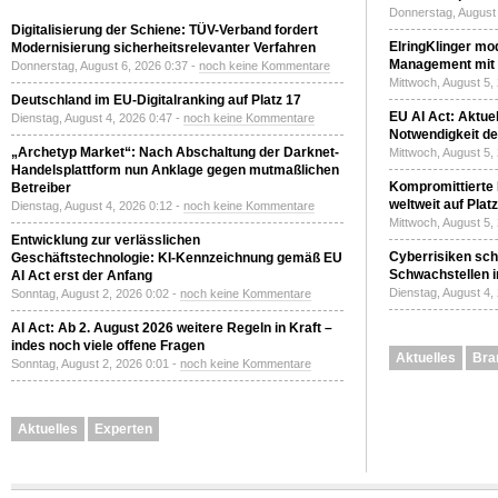
Donnerstag, August 
Digitalisierung der Schiene: TÜV-Verband fordert
ElringKlinger mod
Modernisierung sicherheitsrelevanter Verfahren
Management mit 
Donnerstag, August 6, 2026 0:37 -
noch keine Kommentare
Mittwoch, August 5,
Deutschland im EU-Digitalranking auf Platz 17
EU AI Act: Aktuel
Dienstag, August 4, 2026 0:47 -
noch keine Kommentare
Notwendigkeit de
„Archetyp Market“: Nach Abschaltung der Darknet-
Mittwoch, August 5,
Handelsplattform nun Anklage gegen mutmaßlichen
Kompromittierte
Betreiber
weltweit auf Plat
Dienstag, August 4, 2026 0:12 -
noch keine Kommentare
Mittwoch, August 5,
Entwicklung zur verlässlichen
Cyberrisiken sch
Geschäftstechnologie: KI-Kennzeichnung gemäß EU
Schwachstellen i
AI Act erst der Anfang
Dienstag, August 4,
Sonntag, August 2, 2026 0:02 -
noch keine Kommentare
AI Act: Ab 2. August 2026 weitere Regeln in Kraft –
indes noch viele offene Fragen
Aktuelles
Bra
Sonntag, August 2, 2026 0:01 -
noch keine Kommentare
Aktuelles
Experten