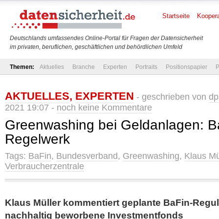
Startseite
Koopera
Deutschlands umfassendes Online-Portal für Fragen der Datensicherheit
im privaten, beruflichen, geschäftlichen und behördlichen Umfeld
Themen:
Aktuelles
Branche
Experten
Portraits
Positionspapier
P
AKTUELLES
,
EXPERTEN
- geschrieben von
dp
2021 19:07 -
noch keine Kommentare
Greenwashing bei Geldanlagen: Ba
Regelwerk
Tags:
BaFin
,
Bundesverband
,
Greenwashing
,
Klaus Mü
Verbraucherzentrale
Klaus Müller kommentiert geplante BaFin-Reguli
nachhaltig beworbene Investmentfonds