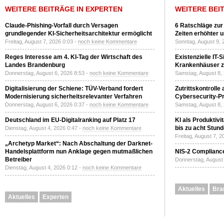
WEITERE BEITRÄGE IN EXPERTEN
WEITERE BEI
Claude-Phishing-Vorfall durch Versagen
6 Ratschläge zur
grundlegender KI-Sicherheitsarchitektur ermöglicht
Zeiten erhöhter 
Freitag, August 7, 2026 0:03 -
noch keine Kommentare
Sonntag, August 9, 
Reges Interesse am 4. KI-Tag der Wirtschaft des
Existenzielle IT-
Landes Brandenburg
Krankenhäuser zu
Donnerstag, August 6, 2026 8:53 -
noch keine Kommentare
Samstag, August 8,
Digitalisierung der Schiene: TÜV-Verband fordert
Zutrittskontrolle
Modernisierung sicherheitsrelevanter Verfahren
Cybersecurity-Pri
Donnerstag, August 6, 2026 0:37 -
noch keine Kommentare
Samstag, August 8,
Deutschland im EU-Digitalranking auf Platz 17
KI als Produktivi
bis zu acht Stun
Dienstag, August 4, 2026 0:47 -
noch keine Kommentare
Freitag, August 7, 
„Archetyp Market“: Nach Abschaltung der Darknet-
Handelsplattform nun Anklage gegen mutmaßlichen
NIS-2 Compliance
Betreiber
Donnerstag, August 
Dienstag, August 4, 2026 0:12 -
noch keine Kommentare
Aktuelles
Bra
Aktuelles
Experten