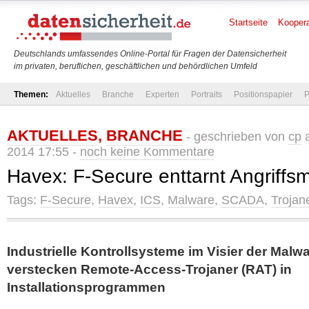
Startseite
Koopera
Deutschlands umfassendes Online-Portal für Fragen der Datensicherheit
im privaten, beruflichen, geschäftlichen und behördlichen Umfeld
Themen:
Aktuelles
Branche
Experten
Portraits
Positionspapier
P
AKTUELLES
,
BRANCHE
- geschrieben von
cp
a
2014 17:55 -
noch keine Kommentare
Havex: F-Secure enttarnt Angriffs
Tags:
F-Secure
,
Havex
,
ICS
,
Malware
,
SCADA
,
Trojan
Industrielle Kontrollsysteme im Visier der Malwa
verstecken Remote-Access-Trojaner (RAT) in
Installationsprogrammen