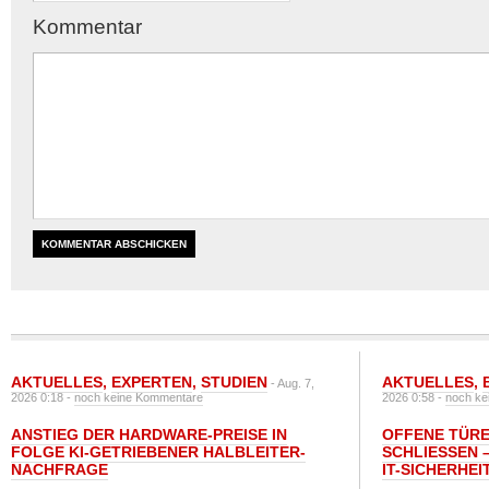
Kommentar
AKTUELLES
,
EXPERTEN
,
STUDIEN
AKTUELLES
,
- Aug. 7,
2026 0:18 -
noch keine Kommentare
2026 0:58 -
noch ke
ANSTIEG DER HARDWARE-PREISE IN
OFFENE TÜRE
FOLGE KI-GETRIEBENER HALBLEITER-
SCHLIESSEN –
NACHFRAGE
T-SICHERHEI