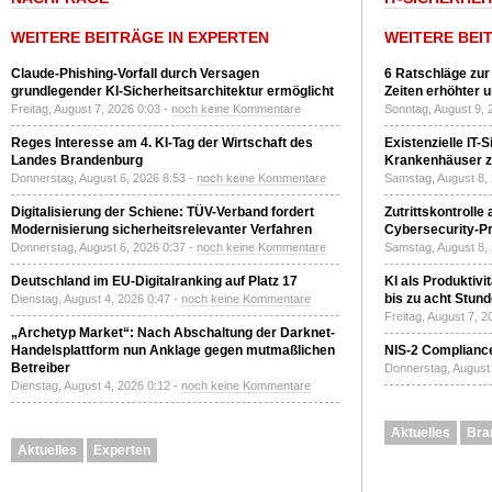
WEITERE BEITRÄGE IN EXPERTEN
WEITERE BEI
Claude-Phishing-Vorfall durch Versagen
6 Ratschläge zur
grundlegender KI-Sicherheitsarchitektur ermöglicht
Zeiten erhöhter 
Freitag, August 7, 2026 0:03 -
noch keine Kommentare
Sonntag, August 9, 
Reges Interesse am 4. KI-Tag der Wirtschaft des
Existenzielle IT-
Landes Brandenburg
Krankenhäuser zu
Donnerstag, August 6, 2026 8:53 -
noch keine Kommentare
Samstag, August 8,
Digitalisierung der Schiene: TÜV-Verband fordert
Zutrittskontrolle
Modernisierung sicherheitsrelevanter Verfahren
Cybersecurity-Pri
Donnerstag, August 6, 2026 0:37 -
noch keine Kommentare
Samstag, August 8,
Deutschland im EU-Digitalranking auf Platz 17
KI als Produktivi
bis zu acht Stun
Dienstag, August 4, 2026 0:47 -
noch keine Kommentare
Freitag, August 7, 
„Archetyp Market“: Nach Abschaltung der Darknet-
Handelsplattform nun Anklage gegen mutmaßlichen
NIS-2 Compliance
Betreiber
Donnerstag, August 
Dienstag, August 4, 2026 0:12 -
noch keine Kommentare
Aktuelles
Bra
Aktuelles
Experten