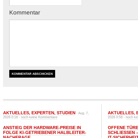
Kommentar
AKTUELLES
,
EXPERTEN
,
STUDIEN
AKTUELLES
,
- Aug. 7,
2026 0:18 -
noch keine Kommentare
2026 0:58 -
noch ke
ANSTIEG DER HARDWARE-PREISE IN
OFFENE TÜRE
FOLGE KI-GETRIEBENER HALBLEITER-
SCHLIESSEN –
NACHFRAGE
T-SICHERHEI