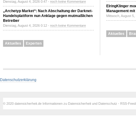
Dienstag, August 4, 2026 0:47 -
noch keine Kommentare
ElringKlinger mod
„Archetyp Market“: Nach Abschaltung der Darknet-
Management mit 
Handelsplattform nun Anklage gegen mutmaßlichen
Mittwoch, August 5,
Betreiber
Dienstag, August 4, 2026 0:12 -
noch keine Kommentare
Aktuelles
Bra
Aktuelles
Experten
Datenschutzerklärung
© 2020 datensicherheit.de Informationen zu Datensicherheit und Datenschutz - RSS-Fee