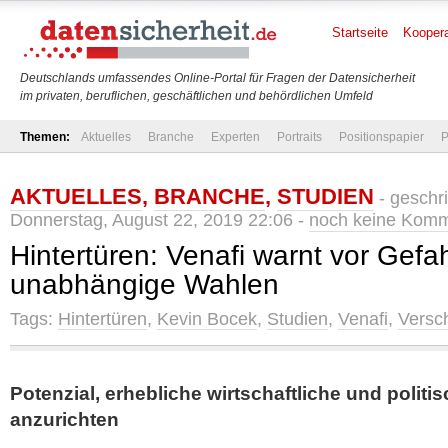
Startseite
Koopera
Deutschlands umfassendes Online-Portal für Fragen der Datensicherheit
im privaten, beruflichen, geschäftlichen und behördlichen Umfeld
Themen:
Aktuelles
Branche
Experten
Portraits
Positionspapier
P
AKTUELLES
,
BRANCHE
,
STUDIEN
- geschr
Donnerstag, August 22, 2019 22:06 -
noch keine Kom
Hintertüren: Venafi warnt vor Gefah
unabhängige Wahlen
Tags:
Hintertüren
,
Kevin Bocek
,
Studien
,
Venafi
,
Versc
Potenzial, erhebliche wirtschaftliche und polit
anzurichten