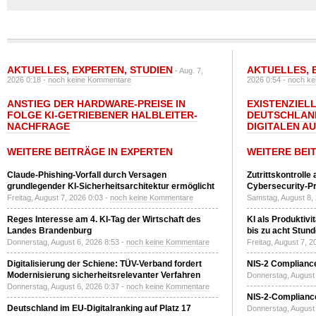
AKTUELLES
,
EXPERTEN
,
STUDIEN
AKTUELLES
,
- Aug. 7,
2026 0:18 -
noch keine Kommentare
2026 0:54 -
noch ke
ANSTIEG DER HARDWARE-PREISE IN
EXISTENZIELL
FOLGE KI-GETRIEBENER HALBLEITER-
DEUTSCHLAN
NACHFRAGE
DIGITALEN A
WEITERE BEITRÄGE IN EXPERTEN
WEITERE BEI
Claude-Phishing-Vorfall durch Versagen
Zutrittskontrolle
grundlegender KI-Sicherheitsarchitektur ermöglicht
Cybersecurity-Pri
Freitag, August 7, 2026 0:03 -
noch keine Kommentare
Samstag, August 8,
Reges Interesse am 4. KI-Tag der Wirtschaft des
KI als Produktivi
Landes Brandenburg
bis zu acht Stun
Donnerstag, August 6, 2026 8:53 -
noch keine Kommentare
Freitag, August 7, 
Digitalisierung der Schiene: TÜV-Verband fordert
NIS-2 Compliance
Modernisierung sicherheitsrelevanter Verfahren
Donnerstag, August 
Donnerstag, August 6, 2026 0:37 -
noch keine Kommentare
NIS-2-Compliance
Deutschland im EU-Digitalranking auf Platz 17
Donnerstag, August 