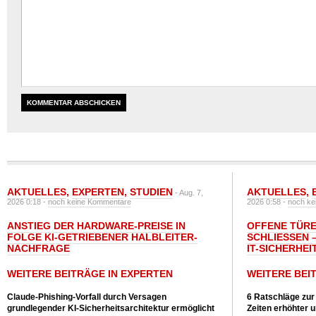
AKTUELLES
,
EXPERTEN
,
STUDIEN
AKTUELLES
,
- Aug. 7,
2026 0:18 -
noch keine Kommentare
2026 0:58 -
noch ke
ANSTIEG DER HARDWARE-PREISE IN
OFFENE TÜRE
FOLGE KI-GETRIEBENER HALBLEITER-
SCHLIESSEN –
NACHFRAGE
T-SICHERHEI
WEITERE BEITRÄGE IN EXPERTEN
WEITERE BEI
Claude-Phishing-Vorfall durch Versagen
6 Ratschläge zur
grundlegender KI-Sicherheitsarchitektur ermöglicht
Zeiten erhöhter 