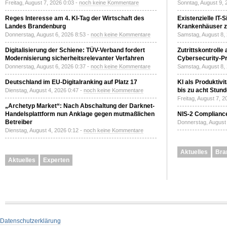
Freitag, August 7, 2026 0:03 -
noch keine Kommentare
Sonntag, August 9, 
Reges Interesse am 4. KI-Tag der Wirtschaft des
Existenzielle IT-
Landes Brandenburg
Krankenhäuser zu
Donnerstag, August 6, 2026 8:53 -
noch keine Kommentare
Samstag, August 8,
Digitalisierung der Schiene: TÜV-Verband fordert
Zutrittskontrolle
Modernisierung sicherheitsrelevanter Verfahren
Cybersecurity-Pri
Donnerstag, August 6, 2026 0:37 -
noch keine Kommentare
Samstag, August 8,
Deutschland im EU-Digitalranking auf Platz 17
KI als Produktivi
bis zu acht Stun
Dienstag, August 4, 2026 0:47 -
noch keine Kommentare
Freitag, August 7, 
„Archetyp Market“: Nach Abschaltung der Darknet-
Handelsplattform nun Anklage gegen mutmaßlichen
NIS-2 Compliance
Betreiber
Donnerstag, August 
Dienstag, August 4, 2026 0:12 -
noch keine Kommentare
Aktuelles
Bra
Aktuelles
Experten
Datenschutzerklärung