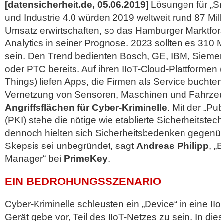
[datensicherheit.de, 05.06.2019]
Lösungen für „S
und Industrie 4.0 würden 2019 weltweit rund 87 Mil
Umsatz erwirtschaften, so das Hamburger Marktfo
Analytics in seiner Prognose. 2023 sollten es 310 M
sein. Den Trend bedienten Bosch, GE, IBM, Sieme
oder PTC bereits. Auf ihren IIoT-Cloud-Plattformen (I
Things) liefen Apps, die Firmen als Service buchten
Vernetzung von Sensoren, Maschinen und Fahrze
Angriffsflächen für Cyber-Kriminelle
. Mit der „Pu
(PKI) stehe die
nötige wie etablierte Sicherheitstec
dennoch hielten sich Sicherheitsbedenken gegenü
Skepsis sei unbegründet, sagt
Andreas Philipp
, 
Manager“ bei
PrimeKey
.
EIN BEDROHUNGSSZENARIO
Cyber-Kriminelle schleusten ein „Device“ in eine IIo
Gerät gebe vor, Teil des IIoT-Netzes zu sein. In d