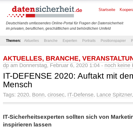
Startseite
Koopera
Deutschlands umfassendes Online-Portal für Fragen der Datensicherheit
im privaten, beruflichen, geschäftlichen und behördlichen Umfeld
Themen:
Aktuelles
Branche
Experten
Portraits
Positionspapier
P
AKTUELLES
,
BRANCHE
,
VERANSTALTU
dp
am Donnerstag, Februar 6, 2020 1:04 -
noch keine
IT-DEFENSE 2020: Auftakt mit de
Mensch
Tags:
2020
,
Bonn
,
cirosec
,
IT-Defense
,
Lance Spitzner
IT-Sicherheitsexperten sollten sich von Market
inspirieren lassen