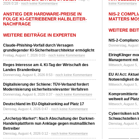
2026 0:18 -
noch keine Kommentare
keine Kommentare
ANSTIEG DER HARDWARE-PREISE IN
NIS-2 COMPL
FOLGE KI-GETRIEBENER HALBLEITER-
MATTERS MO
NACHFRAGE
WEITERE BEI
WEITERE BEITRÄGE IN EXPERTEN
NIS-2-Compliance
Claude-Phishing-Vorfall durch Versagen
Donnerstag, August 
grundlegender KI-Sicherheitsarchitektur ermöglicht
ElringKlinger mod
Freitag, August 7, 2026 0:03 -
noch keine Kommentare
Management mit 
Reges Interesse am 4. KI-Tag der Wirtschaft des
Mittwoch, August 5,
Landes Brandenburg
EU AI Act: Aktuel
Donnerstag, August 6, 2026 8:53 -
noch keine Kommentare
Notwendigkeit de
Digitalisierung der Schiene: TÜV-Verband fordert
Mittwoch, August 5,
Modernisierung sicherheitsrelevanter Verfahren
Kompromittierte
Donnerstag, August 6, 2026 0:37 -
noch keine Kommentare
weltweit auf Plat
Deutschland im EU-Digitalranking auf Platz 17
Mittwoch, August 5,
Dienstag, August 4, 2026 0:47 -
noch keine Kommentare
Cyberrisiken sch
„Archetyp Market“: Nach Abschaltung der Darknet-
Schwachstellen i
Handelsplattform nun Anklage gegen mutmaßlichen
Dienstag, August 4,
Betreiber
Dienstag, August 4, 2026 0:12 -
noch keine Kommentare