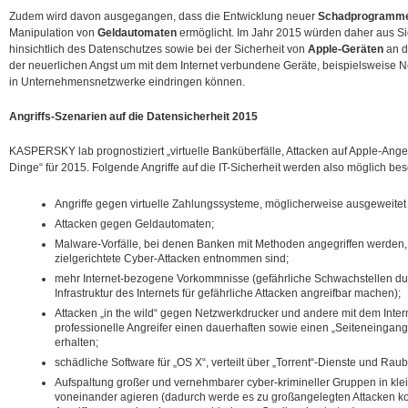
Zudem wird davon ausgegangen, dass die Entwicklung neuer
Schadprogramm
Manipulation von
Geldautomaten
ermöglicht. Im Jahr 2015 würden daher aus Si
hinsichtlich des Datenschutzes sowie bei der Sicherheit von
Apple-Geräten
an d
der neuerlichen Angst um mit dem Internet verbundene Geräte, beispielsweise Ne
in Unternehmensnetzwerke eindringen können.
Angriffs-Szenarien auf die Datensicherheit 2015
KASPERSKY lab prognostiziert „virtuelle Banküberfälle, Attacken auf Apple-Ange
Dinge“ für 2015. Folgende Angriffe auf die IT-Sicherheit werden also möglich be
Angriffe gegen virtuelle Zahlungssysteme, möglicherweise ausgeweitet
Attacken gegen Geldautomaten;
Malware-Vorfälle, bei denen Banken mit Methoden angegriffen werden, 
zielgerichtete Cyber-Attacken entnommen sind;
mehr Internet-bezogene Vorkommnisse (gefährliche Schwachstellen dur
Infrastruktur des Internets für gefährliche Attacken angreifbar machen);
Attacken „in the wild“ gegen Netzwerkdrucker und andere mit dem Inter
professionelle Angreifer einen dauerhaften sowie einen „Seiteneinga
erhalten;
schädliche Software für „OS X“, verteilt über „Torrent“-Dienste und Ra
Aufspaltung großer und vernehmbarer cyber-krimineller Gruppen in kle
voneinander agieren (dadurch werde es zu großangelegten Attacken k