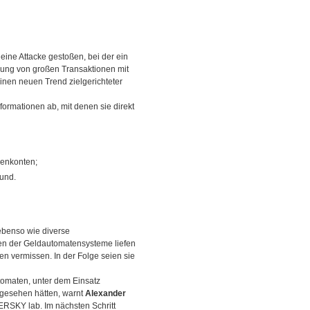
ne Attacke gestoßen, bei der ein
erung von großen Transaktionen mit
einen neuen Trend zielgerichteter
ormationen ab, mit denen sie direkt
enkonten;
und.
ebenso wie diverse
en der Geldautomatensysteme liefen
n vermissen. In der Folge seien sie
tomaten, unter dem Einsatz
bgesehen hätten, warnt
Alexander
ERSKY lab. Im nächsten Schritt