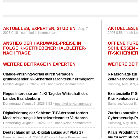
AKTUELLES
,
EXPERTEN
,
STUDIEN
AKTUELLES
,
- Aug. 7,
2026 0:18 -
noch keine Kommentare
2026 0:58 -
noch ke
ANSTIEG DER HARDWARE-PREISE IN
OFFENE TÜRE
FOLGE KI-GETRIEBENER HALBLEITER-
SCHLIESSEN –
NACHFRAGE
T-SICHERHEI
WEITERE BEITRÄGE IN EXPERTEN
WEITERE BEI
Claude-Phishing-Vorfall durch Versagen
6 Ratschläge zur
grundlegender KI-Sicherheitsarchitektur ermöglicht
Zeiten erhöhter 
Freitag, August 7, 2026 0:03 -
noch keine Kommentare
Sonntag, August 9, 
Reges Interesse am 4. KI-Tag der Wirtschaft des
Existenzielle IT-
Landes Brandenburg
Krankenhäuser zu
Donnerstag, August 6, 2026 8:53 -
noch keine Kommentare
Samstag, August 8,
Digitalisierung der Schiene: TÜV-Verband fordert
Zutrittskontrolle
Modernisierung sicherheitsrelevanter Verfahren
Cybersecurity-Pri
Donnerstag, August 6, 2026 0:37 -
noch keine Kommentare
Samstag, August 8,
Deutschland im EU-Digitalranking auf Platz 17
KI als Produktivi
bis zu acht Stun
Dienstag, August 4, 2026 0:47 -
noch keine Kommentare