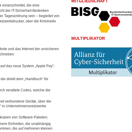
MITGLIEDSCHAFT
e
voranschreitet, die eine
cht der IT-Sicherheit Bedenken
er Tagesordnung sein – begleitet von
tzwerkdrucker, über die Kriminelle
MULTIPLIKATOR
bote und das Internet der unsicheren
schrieben:
 auf das neue System „Apple Pay“;
die direkt dem „Handbuch“ für
ch veraltete Codes, welche die
net verbundene Geräte, über die
ng“ in Unternehmensnetzwerke
ubkopien von Software-Paketen;
inere Einheiten, die unabhängig
ommen, die auf mehreren kleinen