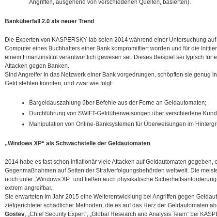
Angriffen, ausgehend von verschiedenen Quellen, basierten).
Banküberfall 2.0 als neuer Trend
Die Experten von KASPERSKY lab seien 2014 während einer Untersuchung auf ei
Computer eines Buchhalters einer Bank kompromittiert worden und für die Initii
einem Finanzinstitut verantwortlich gewesen sei. Dieses Beispiel sei typisch für 
Attacken gegen Banken.
Sind Angreifer in das Netzwerk einer Bank vorgedrungen, schöpften sie genug Inf
Geld stehlen könnten, und zwar wie folgt:
Bargeldauszahlung über Befehle aus der Ferne an Geldautomaten;
Durchführung von SWIFT-Geldüberweisungen über verschiedene Kund
Manipulation von Online-Banksystemen für Überweisungen im Hintergr
„Windows XP“ als Schwachstelle der Geldautomaten
2014 habe es fast schon inflationär viele Attacken auf Geldautomaten gegeben, 
Gegenmaßnahmen auf Seiten der Strafverfolgungsbehörden weltweit. Die meist
noch unter „Windows XP“ und ließen auch physikalische Sicherheitsanforderunge
extrem angreifbar.
Sie erwarteten im Jahr 2015 eine Weiterentwicklung bei Angriffen gegen Geldau
zielgerichteter schädlicher Methoden, die es auf das Herz der Geldautomaten a
Gostev
, „Chief Security Expert“, „Global Research and Analysis Team“ bei KASP