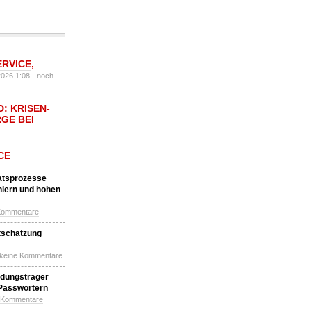
ERVICE
,
2026 1:08 -
noch
: KRISEN-
GE BEI
CE
katsprozesse
hlern und hohen
Kommentare
tschätzung
 keine Kommentare
idungsträger
 Passwörtern
e Kommentare