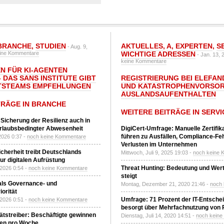
BRANCHE
,
STUDIEN
AKTUELLES
,
A
,
EXPERTEN
,
S
- Aug. 9,
ine Kommentare
WICHTIGE ADRESSEN
- Jan. 13, 
keine Kommentare
N FÜR KI-AGENTEN
 DAS SANS INSTITUTE GIBT I
REGISTRIERUNG BEI ELEFAND
TSTEAMS EMPFEHLUNGEN
UND KATASTROPHENVORSOR
AUSLANDSAUFENTHALTEN
TRÄGE IN BRANCHE
WEITERE BEITRÄGE IN SERVI
 Sicherung der Resilienz auch in
urlaubsbedingter Abwesenheit
DigiCert-Umfrage: Manuelle Zertifi
führen zu Ausfällen, Compliance-Fe
2026 0:37 -
noch keine Kommentare
Verlusten im Unternehmen
Sicherheit treibt Deutschlands
Mittwoch, Juli 9, 2025 19:03 -
noch keine 
r digitalen Aufrüstung
Threat Hunting: Bedeutung und Wer
 2026 0:54 -
noch keine Kommentare
steigt
 als Governance- und
Montag, Dezember 21, 2020 21:46 -
noch
orität
Umfrage: 71 Prozent der IT-Entsche
 2026 0:51 -
noch keine Kommentare
besorgt über Mehrfachnutzung von
tätstreiber: Beschäftigte gewinnen
Dienstag, Juli 14, 2020 14:51 -
noch kein
den pro Woche