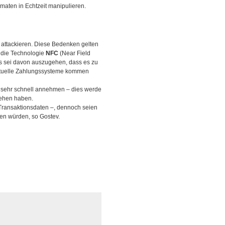
aten in Echtzeit manipulieren.
 attackieren. Diese Bedenken gelten
 die Technologie
NFC
(Near Field
s sei davon auszugehen, dass es zu
irtuelle Zahlungssysteme kommen
 sehr schnell annehmen – dies werde
sehen haben.
 Transaktionsdaten –, dennoch seien
en würden, so Gostev.