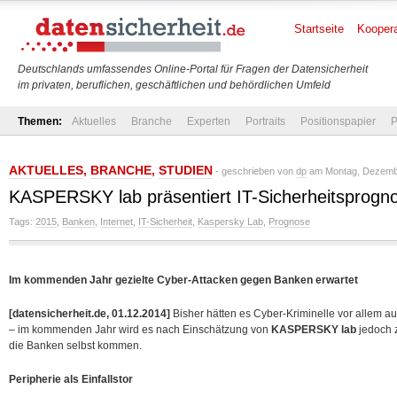
Startseite
Koopera
Deutschlands umfassendes Online-Portal für Fragen der Datensicherheit
im privaten, beruflichen, geschäftlichen und behördlichen Umfeld
Themen:
Aktuelles
Branche
Experten
Portraits
Positionspapier
P
AKTUELLES
,
BRANCHE
,
STUDIEN
- geschrieben von
dp
am Montag, Dezembe
KASPERSKY lab präsentiert IT-Sicherheitsprogn
Tags:
2015
,
Banken
,
Internet
,
IT-Sicherheit
,
Kaspersky Lab
,
Prognose
Im kommenden Jahr gezielte Cyber-Attacken gegen Banken erwartet
[datensicherheit.de, 01.12.2014]
Bisher hätten es Cyber-Kriminelle vor allem 
– im kommenden Jahr wird es nach Einschätzung von
KASPERSKY lab
jedoch 
die Banken
selbst kommen.
Peripherie als Einfallstor