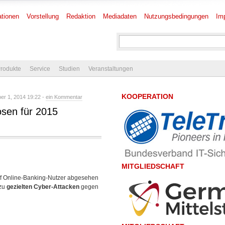
tionen
Vorstellung
Redaktion
Mediadaten
Nutzungsbedingungen
Im
rodukte
Service
Studien
Veranstaltungen
KOOPERATION
r 1, 2014 19:22 -
ein Kommentar
osen für 2015
MITGLIEDSCHAFT
auf Online-Banking-Nutzer abgesehen
zu
gezielten Cyber-Attacken
gegen