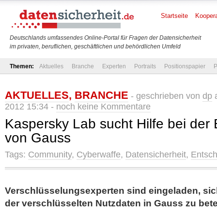
Startseite
Koopera
Deutschlands umfassendes Online-Portal für Fragen der Datensicherheit
im privaten, beruflichen, geschäftlichen und behördlichen Umfeld
Themen:
Aktuelles
Branche
Experten
Portraits
Positionspapier
P
AKTUELLES
,
BRANCHE
- geschrieben von
dp
a
2012 15:34 -
noch keine Kommentare
Kaspersky Lab sucht Hilfe bei der
von Gauss
Tags:
Community
,
Cyberwaffe
,
Datensicherheit
,
Entsch
Verschlüsselungsexperten sind eingeladen, si
der verschlüsselten Nutzdaten in Gauss zu bete