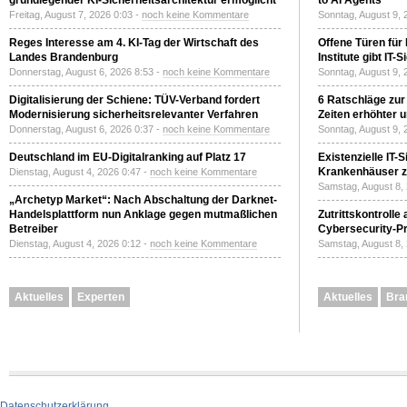
grundlegender KI-Sicherheitsarchitektur ermöglicht
to AI Agents
Freitag, August 7, 2026 0:03 -
noch keine Kommentare
Sonntag, August 9, 
Reges Interesse am 4. KI-Tag der Wirtschaft des
Offene Türen für
Landes Brandenburg
Institute gibt I
Donnerstag, August 6, 2026 8:53 -
noch keine Kommentare
Sonntag, August 9, 
Digitalisierung der Schiene: TÜV-Verband fordert
6 Ratschläge zur
Modernisierung sicherheitsrelevanter Verfahren
Zeiten erhöhter 
Donnerstag, August 6, 2026 0:37 -
noch keine Kommentare
Sonntag, August 9, 
Deutschland im EU-Digitalranking auf Platz 17
Existenzielle IT-
Krankenhäuser zu
Dienstag, August 4, 2026 0:47 -
noch keine Kommentare
Samstag, August 8,
„Archetyp Market“: Nach Abschaltung der Darknet-
Handelsplattform nun Anklage gegen mutmaßlichen
Zutrittskontrolle
Betreiber
Cybersecurity-Pri
Dienstag, August 4, 2026 0:12 -
noch keine Kommentare
Samstag, August 8,
Aktuelles
Experten
Aktuelles
Bra
Datenschutzerklärung