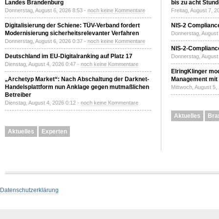
Landes Brandenburg
bis zu acht Stun
Donnerstag, August 6, 2026 8:53 -
noch keine Kommentare
Freitag, August 7, 
Digitalisierung der Schiene: TÜV-Verband fordert
NIS-2 Compliance
Modernisierung sicherheitsrelevanter Verfahren
Donnerstag, August 
Donnerstag, August 6, 2026 0:37 -
noch keine Kommentare
NIS-2-Compliance
Deutschland im EU-Digitalranking auf Platz 17
Donnerstag, August 
Dienstag, August 4, 2026 0:47 -
noch keine Kommentare
ElringKlinger mod
„Archetyp Market“: Nach Abschaltung der Darknet-
Management mit 
Handelsplattform nun Anklage gegen mutmaßlichen
Mittwoch, August 5,
Betreiber
Dienstag, August 4, 2026 0:12 -
noch keine Kommentare
Aktuelles
Bra
Aktuelles
Experten
Datenschutzerklärung