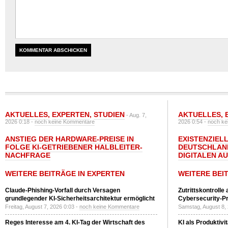
AKTUELLES
,
EXPERTEN
,
STUDIEN
AKTUELLES
,
- Aug. 7,
2026 0:18 -
noch keine Kommentare
2026 0:54 -
noch ke
ANSTIEG DER HARDWARE-PREISE IN
EXISTENZIELL
FOLGE KI-GETRIEBENER HALBLEITER-
DEUTSCHLAN
NACHFRAGE
DIGITALEN A
WEITERE BEITRÄGE IN EXPERTEN
WEITERE BEI
Claude-Phishing-Vorfall durch Versagen
Zutrittskontrolle
grundlegender KI-Sicherheitsarchitektur ermöglicht
Cybersecurity-Pri
Freitag, August 7, 2026 0:03 -
noch keine Kommentare
Samstag, August 8,
Reges Interesse am 4. KI-Tag der Wirtschaft des
KI als Produktivi