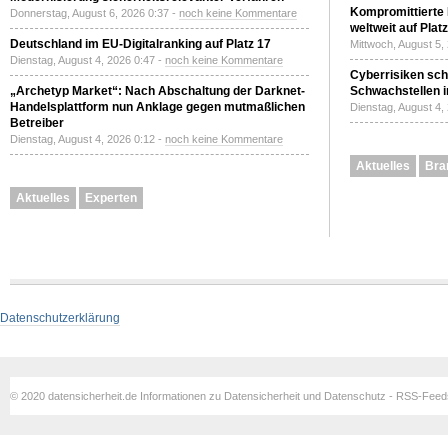
Kompromittierte
Donnerstag, August 6, 2026 0:37 -
noch keine Kommentare
weltweit auf Plat
Deutschland im EU-Digitalranking auf Platz 17
Mittwoch, August 5,
Dienstag, August 4, 2026 0:47 -
noch keine Kommentare
Cyberrisiken sch
„Archetyp Market“: Nach Abschaltung der Darknet-
Schwachstellen i
Handelsplattform nun Anklage gegen mutmaßlichen
Dienstag, August 4,
Betreiber
Dienstag, August 4, 2026 0:12 -
noch keine Kommentare
Aktuelles
Bra
Aktuelles
Experten
Datenschutzerklärung
© 2020 datensicherheit.de Informationen zu Datensicherheit und Datenschutz - RSS-Fee