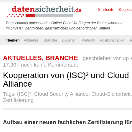
Startseite
Koopera
Deutschlands umfassendes Online-Portal für Fragen der Datensicherheit
im privaten, beruflichen, geschäftlichen und behördlichen Umfeld
Themen:
Aktuelles
Branche
Experten
Portraits
Positionspapier
P
AKTUELLES
,
BRANCHE
- geschrieben von
cp
a
17:30 -
noch keine Kommentare
Kooperation von (ISC)² und Cloud 
Alliance
Tags:
(ISC)²
,
Cloud Security Alliance
,
Cloud-Sicherheit
Zertifizierung
Aufbau einer neuen fachlichen Zertifizierung fü