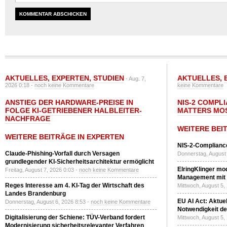
AKTUELLES
,
EXPERTEN
,
STUDIEN
AKTUELLES
,
- Aug. 7,
2026 0:18 -
noch keine Kommentare
keine Kommentare
ANSTIEG DER HARDWARE-PREISE IN
NIS-2 COMPL
FOLGE KI-GETRIEBENER HALBLEITER-
MATTERS MO
NACHFRAGE
WEITERE BEI
WEITERE BEITRÄGE IN EXPERTEN
NIS-2-Compliance
Claude-Phishing-Vorfall durch Versagen
Donnerstag, August 
grundlegender KI-Sicherheitsarchitektur ermöglicht
ElringKlinger mod
Freitag, August 7, 2026 0:03 -
noch keine Kommentare
Management mit 
Reges Interesse am 4. KI-Tag der Wirtschaft des
Mittwoch, August 5,
Landes Brandenburg
EU AI Act: Aktuel
Donnerstag, August 6, 2026 8:53 -
noch keine Kommentare
Notwendigkeit de
Digitalisierung der Schiene: TÜV-Verband fordert
Mittwoch, August 5,
Modernisierung sicherheitsrelevanter Verfahren