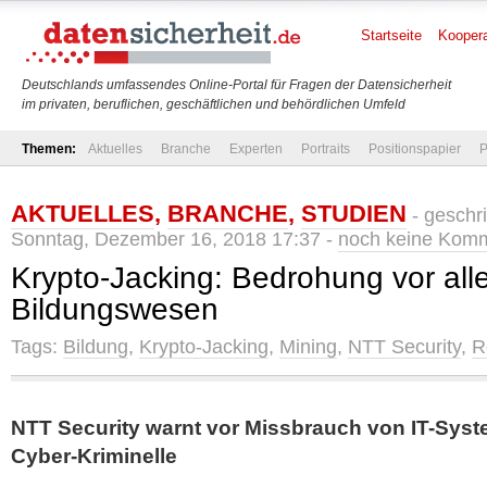
Startseite
Koopera
Deutschlands umfassendes Online-Portal für Fragen der Datensicherheit
im privaten, beruflichen, geschäftlichen und behördlichen Umfeld
Themen:
Aktuelles
Branche
Experten
Portraits
Positionspapier
P
AKTUELLES
,
BRANCHE
,
STUDIEN
- geschr
Sonntag, Dezember 16, 2018 17:37 -
noch keine Kom
Krypto-Jacking: Bedrohung vor all
Bildungswesen
Tags:
Bildung
,
Krypto-Jacking
,
Mining
,
NTT Security
,
R
NTT Security warnt vor Missbrauch von IT-Sys
Cyber-Kriminelle