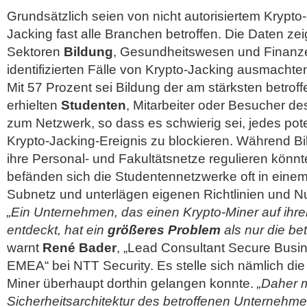
Grundsätzlich seien von nicht autorisiertem Krypto
Jacking fast alle Branchen betroffen. Die Daten zei
Sektoren
Bildung
, Gesundheitswesen und Finanze
identifizierten Fälle von Krypto-Jacking ausmachte
Mit 57 Prozent sei Bildung der am stärksten betroff
erhielten
Studenten
, Mitarbeiter oder Besucher d
zum Netzwerk, so dass es schwierig sei, jedes pot
Krypto-Jacking-Ereignis zu blockieren. Während B
ihre Personal- und Fakultätsnetze regulieren könnt
befänden sich die Studentennetzwerke oft in eine
Subnetz und unterlägen eigenen Richtlinien und 
„Ein Unternehmen, das einen Krypto-Miner auf ihr
entdeckt, hat ein
größeres Problem
als nur die be
warnt
René Bader
, „Lead Consultant Secure Busin
EMEA“ bei NTT Security. Es stelle sich nämlich die
Miner überhaupt dorthin gelangen konnte.
„Daher 
Sicherheitsarchitektur des betroffenen Unternehme