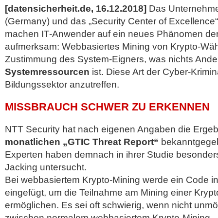
[datensicherheit.de, 16.12.2018]
Das Unternehm
(Germany) und das „Security Center of Excellence
machen IT-Anwender auf ein neues Phänomen der 
aufmerksam: Webbasiertes Mining von Krypto-Wä
Zustimmung des System-Eigners, was nichts Ande
Systemressourcen
ist. Diese Art der Cyber-Krimina
Bildungssektor anzutreffen.
MISSBRAUCH SCHWER ZU ERKENNEN
NTT Security hat nach eigenen Angaben die Ergeb
monatlichen „GTIC Threat Report“
bekanntgegeb
Experten haben demnach in ihrer Studie besonders
Jacking untersucht.
Bei webbasiertem Krypto-Mining werde ein Code in
eingefügt, um die Teilnahme am Mining einer Kryp
ermöglichen. Es sei oft schwierig, wenn nicht unm
zwischen normalem webbasiertem Krypto-Mining –