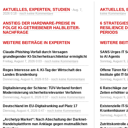
AKTUELLES
,
EXPERTEN
,
STUDIEN
AKTUELLES
,
- Aug. 7,
2026 0:18 -
noch keine Kommentare
keine Kommentare
ANSTIEG DER HARDWARE-PREISE IN
6 STRATEGIE
FOLGE KI-GETRIEBENER HALBLEITER-
RESILIENCE 
NACHFRAGE
PERIODS
WEITERE BEITRÄGE IN EXPERTEN
WEITERE BEI
Claude-Phishing-Vorfall durch Versagen
SANS Urges IT S
grundlegender KI-Sicherheitsarchitektur ermöglicht
to AI Agents
Freitag, August 7, 2026 0:03 -
noch keine Kommentare
Sonntag, August 9, 
Reges Interesse am 4. KI-Tag der Wirtschaft des
Offene Türen für
Landes Brandenburg
Institute gibt I
Donnerstag, August 6, 2026 8:53 -
noch keine Kommentare
Sonntag, August 9, 
Digitalisierung der Schiene: TÜV-Verband fordert
6 Ratschläge zur
Modernisierung sicherheitsrelevanter Verfahren
Zeiten erhöhter 
Donnerstag, August 6, 2026 0:37 -
noch keine Kommentare
Sonntag, August 9, 
Deutschland im EU-Digitalranking auf Platz 17
Existenzielle IT-
Krankenhäuser zu
Dienstag, August 4, 2026 0:47 -
noch keine Kommentare
Samstag, August 8,
„Archetyp Market“: Nach Abschaltung der Darknet-
Handelsplattform nun Anklage gegen mutmaßlichen
Zutrittskontrolle