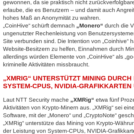
gewonnen, da sie praktisch nicht zurückverfolgbar
erlaube, die es Benutzern – und damit auch Angreif
hohes Maß an Anonymität zu wahren.
„CoinHive“ schürft demnach
„Monero“
durch die 
ungenutzter Rechenleistung von Benutzersystemen, 
Site verbunden sind. Die Intention von „Coinhive“ 
Website-Besitzern zu helfen, Einnahmen durch Min
allerdings würden Elemente von „CoinHive“ als „go-
kriminelle Aktivitäten missbraucht.
„XMRIG“ UNTERSTÜTZT MINING DURCH
SYSTEM-CPUS, NVIDIA-GRAFIKKARTEN
Laut NTT Security mache
„XMRig“
etwa fünf Proz
Aktivitäten von Krypto-Minern aus. „XMRig“ sei ei
Software, mit der „Monero“ und „CryptoNote“ gesch
„XMRig“ unterstütze das Mining von Krypto-Währu
der Leistung von System-CPUs, NVIDIA-Grafikka