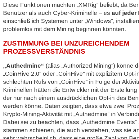
Diese Funktionen machten „XMRig“ beliebt, da Ben
Benutzer als auch Cyber-Kriminelle – es
auf jeder
einschließlich Systemen unter „Windows“, installie
problemlos mit dem Mining beginnen könnten.
ZUSTIMMUNG BEI UNZUREICHENDEM
PROZESSVERSTÄNDNIS
„Authedmine“
(alias „Authorized Mining“) könne d
„CoinHive 2.0“ oder „CoinHive“ mit explizitem Opt-i
schlechten Rufs von „CoinHive“ in Folge der Aktivi
Kriminellen hätten die Entwickler mit der Erstellung
der nur nach einem ausdrücklichen Opt-in des Ben
werden könne. Daten zeigten, dass etwa zwei Pro
Krypto-Mining-Aktivität mit „Authedmine“ in Verbin
Dabei sei zu beachten, dass „Authedmine Events“
stammen schienen, die auch verstehen, was sie an
sehr wahrscheinlich, dass eine große Zahl von Ben