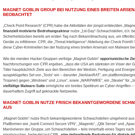
MAGNET GOBLIN GROUP BEI NUTZUNG EINES BREITEN ARSE
BEOBACHTET
„Check Point Research“ (CPR) habe die Aktivitäten der jüngst entdeckten „Magne
finanziell motivierte Bedrohungsakteur
nutze „1st-Day“-Schwachstellen, d.h. b
Sicherheitslücken bereits am ersten Tag nach Bekanntmachung aus, um öffentli
Geräte zu infiltrieren. CPR, die „Threat Intelligence“-Abteilung der Check Point®
diese Cyber-Kriminellen bei der Nutzung eines breiten Arsenals von Malware be
Wie die meisten Hacker-Gruppen verfolge „Magnet Goblin“
opportunistische Zie
Nachforschungen von CPR ergeben,
„dass die USA am stärksten im Visier der 
Täter hauptsächlich Ziele aus den Bereichen der Medizin, Fertigung und Energie 
ausgeklügeltes Set von „Tools“ ein – darunter „NerbianRAT“, ein plattformüberg
Trojaner) gegen „Windows“ und „Linux“, sowie „WARPWIRE“, ein „Stealer“ für „
vielfältige Malware-Suite
ermögliche ein breites Spektrum an Cyber-Angriffen – 
dauerhaftem Zugriff auf geknackte Netzwerke.
MAGNET GOBLIN NUTZE FRISCH BEKANNTGEWORDENE SCH
AUS
„Magnet Goblin“ nutze frisch bekanntgewordene Schwachstellen umgehend aus 
Plattformen wie „Ivanti Connect Secure VPN“, „Magento“, „Qlik Sense“ und „Apa
Manövrieren der Gruppe, um Schwachstellen – teils innerhalb eines Tages nac
missbrauchen, bedeutet laut CPR
„eine tiefgreifende Bedrohung für digitale In