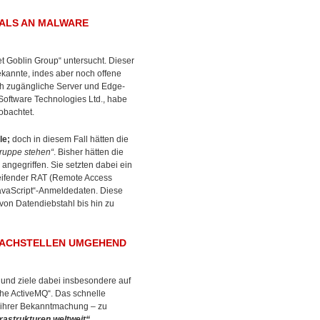
NALS AN MALWARE
t Goblin Group“ untersucht. Dieser
ekannte, indes aber noch offene
ch zugängliche Server und Edge-
 Software Technologies Ltd., habe
obachtet.
le;
doch in diesem Fall hätten die
Gruppe stehen“
. Bisher hätten die
angegriffen. Sie setzten dabei ein
reifender RAT (Remote Access
JavaScript“-Anmeldedaten. Diese
von Datendiebstahl bis hin zu
WACHSTELLEN UMGEHEND
und ziele dabei insbesondere auf
che ActiveMQ“. Das schnelle
h ihrer Bekanntmachung – zu
frastrukturen weltweit“
.