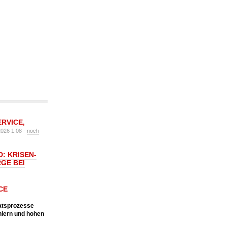
ERVICE
,
2026 1:08 -
noch
: KRISEN-
GE BEI
CE
katsprozesse
hlern und hohen