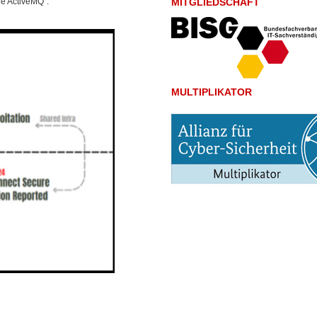
he ActiveMQ“.
MITGLIEDSCHAFT
MULTIPLIKATOR