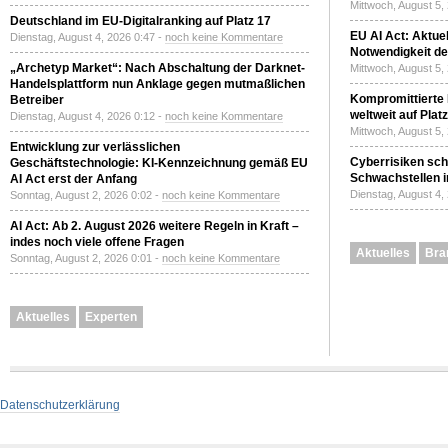
Mittwoch, August 5,
Deutschland im EU-Digitalranking auf Platz 17
EU AI Act: Aktuel
Dienstag, August 4, 2026 0:47 -
noch keine Kommentare
Notwendigkeit de
„Archetyp Market“: Nach Abschaltung der Darknet-
Mittwoch, August 5,
Handelsplattform nun Anklage gegen mutmaßlichen
Kompromittierte
Betreiber
weltweit auf Plat
Dienstag, August 4, 2026 0:12 -
noch keine Kommentare
Mittwoch, August 5,
Entwicklung zur verlässlichen
Cyberrisiken sch
Geschäftstechnologie: KI-Kennzeichnung gemäß EU
Schwachstellen i
AI Act erst der Anfang
Dienstag, August 4,
Sonntag, August 2, 2026 0:02 -
noch keine Kommentare
AI Act: Ab 2. August 2026 weitere Regeln in Kraft –
indes noch viele offene Fragen
Aktuelles
Bra
Sonntag, August 2, 2026 0:01 -
noch keine Kommentare
Aktuelles
Experten
Datenschutzerklärung