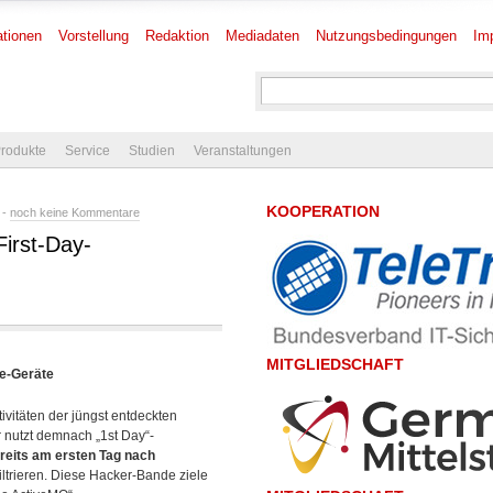
tionen
Vorstellung
Redaktion
Mediadaten
Nutzungsbedingungen
Im
rodukte
Service
Studien
Veranstaltungen
KOOPERATION
 -
noch keine Kommentare
irst-Day-
MITGLIEDSCHAFT
ge-Geräte
vitäten der jüngst entdeckten
r nutzt demnach „1st Day“-
reits am ersten Tag nach
iltrieren. Diese Hacker-Bande ziele