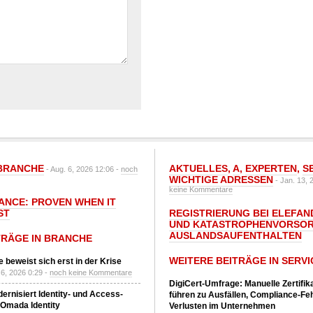
BRANCHE
AKTUELLES
,
A
,
EXPERTEN
,
S
- Aug. 6, 2026 12:06 -
noch
WICHTIGE ADRESSEN
- Jan. 13, 
keine Kommentare
IANCE: PROVEN WHEN IT
ST
REGISTRIERUNG BEI ELEFAND
UND KATASTROPHENVORSOR
AUSLANDSAUFENTHALTEN
TRÄGE IN BRANCHE
WEITERE BEITRÄGE IN SERVI
 beweist sich erst in der Krise
6, 2026 0:29 -
noch keine Kommentare
DigiCert-Umfrage: Manuelle Zertifi
ernisiert Identity- und Access-
führen zu Ausfällen, Compliance-Fe
Omada Identity
Verlusten im Unternehmen