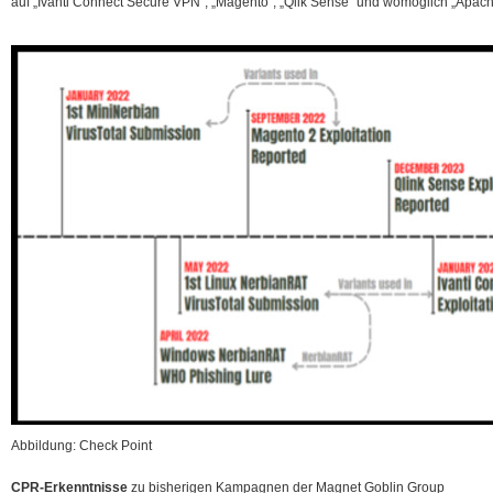
auf
„Ivanti Connect Secure VPN“, „Magento“, „Qlik Sense“ und womöglich „Apac
Abbildung: Check Point
CPR-Erkenntnisse
zu bisherigen Kampagnen der Magnet Goblin Group