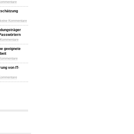
Kommentare
tschätzung
 keine Kommentare
idungsträger
 Passwörtern
e Kommentare
ne geeignete
beit
 Kommentare
ung von IT-
 Kommentare