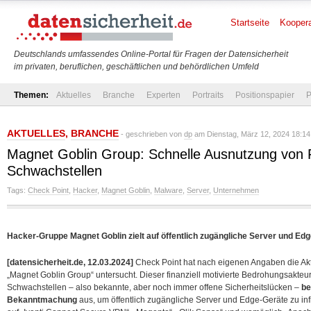
Startseite
Koopera
Deutschlands umfassendes Online-Portal für Fragen der Datensicherheit
im privaten, beruflichen, geschäftlichen und behördlichen Umfeld
Themen:
Aktuelles
Branche
Experten
Portraits
Positionspapier
P
AKTUELLES
,
BRANCHE
- geschrieben von
dp
am Dienstag, März 12, 2024 18:14
Magnet Goblin Group: Schnelle Ausnutzung von F
Schwachstellen
Tags:
Check Point
,
Hacker
,
Magnet Goblin
,
Malware
,
Server
,
Unternehmen
Hacker-Gruppe Magnet Goblin zielt auf öffentlich zugängliche Server und Ed
[datensicherheit.de, 12.03.2024]
Check Point hat nach eigenen Angaben die Akti
„Magnet Goblin Group“ untersucht. Dieser finanziell motivierte Bedrohungsakteu
Schwachstellen – also bekannte, aber noch immer offene Sicherheitslücken –
be
Bekanntmachung
aus, um öffentlich zugängliche Server und Edge-Geräte zu inf