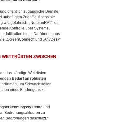
und öffentlich zugängliche Dienste.
 unbefugten Zugriff auf sensible
g wie gefährlich. „NerbianRAT“, ein
ende Kontrolle über Systeme,
r Infiltration biete. Darüber hinaus
wie „ScreenConnect“ und „AnyDesk“
S WETTRÜSTEN ZWISCHEN
 an das ständige Wettrüsten
ngenden
Bedarf an robusten
 einräumen, um Schwachstellen
chen eines Eindringens zu
ohungserkennungssysteme
und
 von Bedrohungsakteuren zu
nen Bedrohungen geschützt.“