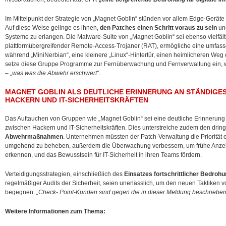
Im Mittelpunkt der Strategie von „Magnet Goblin“ stünden vor allem Edge-Geräte 
Auf diese Weise gelinge es ihnen,
den Patches einen Schritt voraus zu sein
und
Systeme zu erlangen. Die Malware-Suite von „Magnet Goblin“ sei ebenso vielfälti
plattformübergreifender Remote-Access-Trojaner (RAT), ermögliche eine umfass
während „MiniNerbian“, eine kleinere „Linux“-Hintertür, einen heimlicheren Weg de
setze diese Gruppe Programme zur Fernüberwachung und Fernverwaltung ein, 
–
„was was die Abwehr erschwert“
.
MAGNET GOBLIN ALS DEUTLICHE ERINNERUNG AN STÄNDIGE
HACKERN UND IT-SICHERHEITSKRÄFTEN
Das Auftauchen von Gruppen wie „Magnet Goblin“ sei eine deutliche Erinnerung
zwischen Hackern und IT-Sicherheitskräften. Dies unterstreiche zudem den dri
Abwehrmaßnahmen
. Unternehmen müssten der Patch-Verwaltung die Priorität
umgehend zu beheben, außerdem die Überwachung verbessern, um frühe Anzei
erkennen, und das Bewusstsein für IT-Sicherheit in ihren Teams fördern.
Verteidigungsstrategien, einschließlich des
Einsatzes fortschrittlicher Bedr
regelmäßiger Audits der Sicherheit, seien unerlässlich, um den neuen Taktiken
begegnen.
„Check- Point-Kunden sind gegen die in dieser Meldung beschriebe
Weitere Informationen zum Thema: