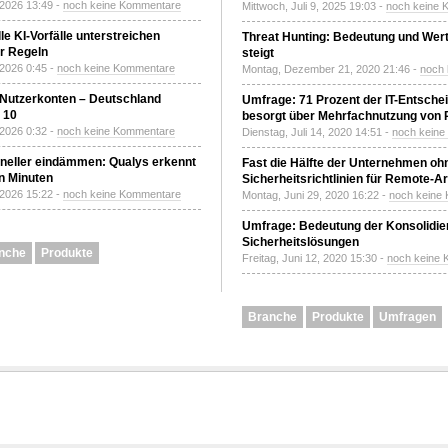
 2026 13:49 -
noch keine Kommentare
Mittwoch, Juli 9, 2025 19:03 -
noch keine 
le KI-Vorfälle unterstreichen
Threat Hunting: Bedeutung und Wer
r Regeln
steigt
 2026 0:45 -
noch keine Kommentare
Montag, Dezember 21, 2020 21:46 -
noch
 Nutzerkonten – Deutschland
Umfrage: 71 Prozent der IT-Entsche
z 10
besorgt über Mehrfachnutzung von
 2026 0:32 -
noch keine Kommentare
Dienstag, Juli 14, 2020 14:51 -
noch kein
neller eindämmen: Qualys erkennt
Fast die Hälfte der Unternehmen oh
n Minuten
Sicherheitsrichtlinien für Remote-Ar
 2026 15:22 -
noch keine Kommentare
Montag, Juni 29, 2020 16:22 -
noch keine
Umfrage: Bedeutung der Konsolidier
Sicherheitslösungen
nche
Produkte
Freitag, Juni 12, 2020 15:30 -
noch keine
Branche
Produkte
Umfragen