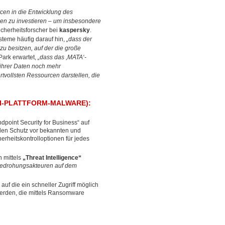
rcen in die Entwicklung des
nen zu investieren – um insbesondere
Sicherheitsforscher bei
kaspersky
.
steme häufig darauf hin,
„dass der
zu besitzen, auf der die große
Park erwartet,
„dass das ,MATA‘-
 ihrer Daten noch mehr
tvollsten Ressourcen darstellen, die
TI-PLATTFORM-MALWARE):
dpoint Security for Business“ auf
den Schutz vor bekannten und
heitskontrolloptionen für jedes
 mittels
„Threat Intelligence“
 Bedrohungsakteuren auf dem
auf die ein schneller Zugriff möglich
 werden, die mittels Ransomware