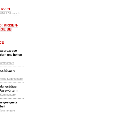
ERVICE
,
2026 1:08 -
noch
: KRISEN-
GE BEI
CE
katsprozesse
hlern und hohen
Kommentare
tschätzung
 keine Kommentare
idungsträger
 Passwörtern
e Kommentare
ne geeignete
beit
 Kommentare