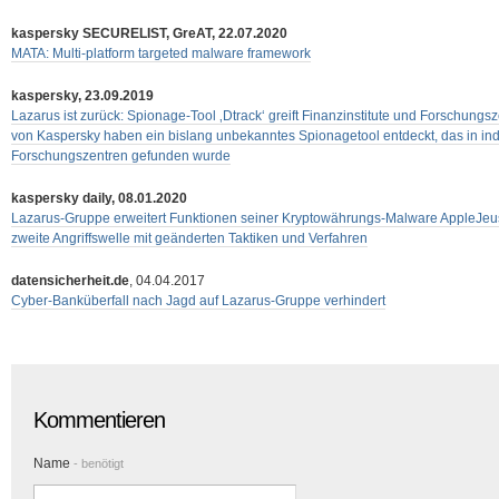
kaspersky SECURELIST, GreAT, 22.07.2020
MATA: Multi-platform targeted malware framework
kaspersky, 23.09.2019
Lazarus ist zurück: Spionage-Tool ‚Dtrack‘ greift Finanzinstitute und Forschungs
von Kaspersky haben ein bislang unbekanntes Spionagetool entdeckt, das in ind
Forschungszentren gefunden wurde
kaspersky daily, 08.01.2020
Lazarus-Gruppe erweitert Funktionen seiner Kryptowährungs-Malware AppleJeus 
zweite Angriffswelle mit geänderten Taktiken und Verfahren
datensicherheit.de
, 04.04.2017
Cyber-Banküberfall nach Jagd auf Lazarus-Gruppe verhindert
Kommentieren
Name
- benötigt