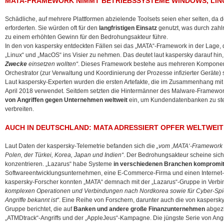
MATA-FRAMEWORK NIMMT BETRIEBSSYSTEME WINDOWS, LINU
Schädliche, auf mehrere Plattformen abzielende Toolsets seien eher selten, da 
erforderten. Sie würden oft für den
langfristigen Einsatz
genutzt, was durch zahlre
zu einem erhöhten Gewinn für den Bedrohungsakteur führe.
In den von kaspersky entdeckten Fällen sei das „MATA“-Framework in der Lage, 
„Linux“ und „MacOS“ ins Visier zu nehmen. Das deutet laut kaspersky darauf hin
Zwecke
einsetzen wollten“
. Dieses Framework bestehe aus mehreren Komponen
Orchestrator (zur Verwaltung und Koordinierung der Prozesse infizierter Geräte) 
Laut kaspersky-Experten wurden die ersten Artefakte, die im Zusammenhang mi
April 2018 verwendet. Seitdem setzten die Hintermänner des Malware-Framework
von Angriffen gegen Unternehmen weltweit
ein, um Kundendatenbanken zu st
verbreiten.
AUCH IN DEUTSCHLAND: MATA ADRESSIERT OPFER WELTWEIT
Laut Daten der kaspersky-Telemetrie befanden sich die
„vom ,MATA‘-Framework in
Polen, der Türkei, Korea, Japan und Indien“
. Der Bedrohungsakteur scheine sich 
konzentrieren. „Lazarus“ habe Systeme
in verschiedenen Branchen kompromitt
Softwareentwicklungsunternehmen, eine E-Commerce-Firma und einen Internet-S
kaspersky-Forscher konnten „MATA“ demnach mit der „Lazarus“-Gruppe in Verb
komplexen Operationen und Verbindungen nach Nordkorea sowie für Cyber-Spion
Angriffe bekannt ist“
. Eine Reihe von Forschern, darunter auch die von kaspersky,
Gruppe berichtet, die auf
Banken und andere große Finanzunternehmen
abgezi
„ATMDtrack“-Angriffs und der „AppleJeus“-Kampagne. Die jüngste Serie von Angr