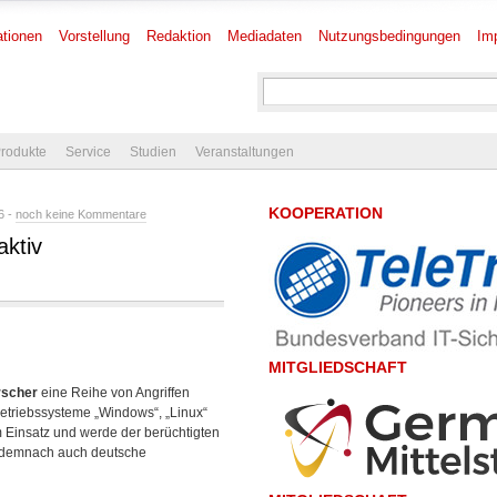
tionen
Vorstellung
Redaktion
Mediadaten
Nutzungsbedingungen
Im
rodukte
Service
Studien
Veranstaltungen
KOOPERATION
6 -
noch keine Kommentare
ktiv
MITGLIEDSCHAFT
rscher
eine Reihe von Angriffen
etriebssysteme „Windows“, „Linux“
 Einsatz und werde der berüchtigten
d demnach auch deutsche