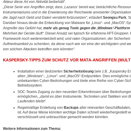
Akteur diese Art von Aktivität beibehält“
.
„Diese Serie von Angriffen zeigt, dass ,Lazarus‘ bereit war, beträchtliche Ressou
Instrumentariums und in die Erweiterung der Reichweite anvisierter Organisatio
die Jagd nach Geld und Daten verstärkt fortzusetzen“
, erläutert
Seongsu Park
, 
Darüber hinaus deute die Entwicklung von Malware für „Linux“- und „MacOS“-Sy
Angreifer das Gefühl hat,
mehr als genug Tools gegen die ,Windows‘-Plattform
Mehrheit der Geräte läuft“
. Dieser Ansatz sei typisch für erfahrene APT-Gruppen. 
Framework noch weiterentwickelt wird, und raten Organisationen, der Sicherheit
Aufmerksamkeit zu schenken, da diese nach wie vor eine der wichtigsten und wer
von solchen Attacken betroffen sein könnten“.
KASPERSKY-TIPPS ZUM SCHUTZ VOR MATA-ANGRIFFEN (MUL
Installation einer dedizierten
Sicherheitslösung
(wie z.B. „Kaspersky En
allen „Windows“-, „Linux“- und „MacOS“-Endpunkten. Dies ermögliche 
unbekannten Cyber-Bedrohungen und biete eine Reihe von Cyber-Sicher
Betriebssystem.
SOC-Teams Zugang zu den neuesten Erkenntnissen über Bedrohungen
ermöglichen,
„damit es über Instrumente, Techniken und Taktiken von
Laufenden bleibt“
.
Regelmäßige Erstellung von
Backups
aller relevanten Geschäftsdaten, 
ist. Auf diese Weise könnten wichtige Daten schnell wiederhergestellt
verschlüsselt und unbrauchbar gemacht werden könnten.
Weitere Informationen zum Thema: