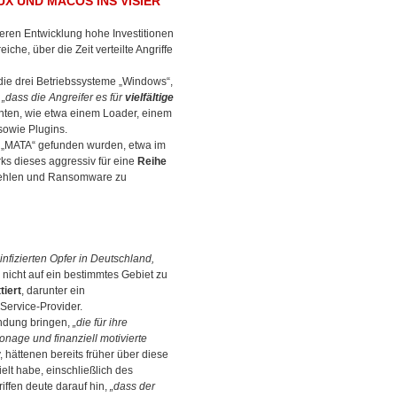
X UND MACOS INS VISIER
deren Entwicklung hohe Investitionen
iche, über die Zeit verteilte Angriffe
die drei Betriebssysteme „Windows“,
,
„dass die Angreifer es für
vielfältige
ten, wie etwa einem Loader, einem
sowie Plugins.
t „MATA“ gefunden wurden, etwa im
s dieses aggressiv für eine
Reihe
ehlen und Ransomware zu
fizierten Opfer in Deutschland,
nicht auf ein bestimmtes Gebiet zu
iert
, darunter ein
ervice-Provider.
indung bringen,
„die für ihre
age und finanziell motivierte
 hättenen bereits früher über diese
elt habe, einschließlich des
iffen deute darauf hin,
„dass der