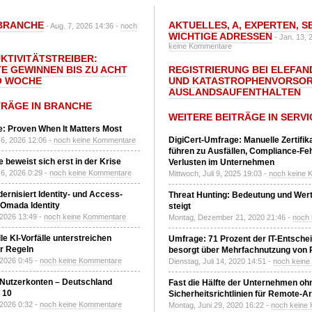
BRANCHE
AKTUELLES
,
A
,
EXPERTEN
,
S
- Aug. 7, 2026 14:36 -
noch
WICHTIGE ADRESSEN
- Jan. 13, 
keine Kommentare
UKTIVITÄTSTREIBER:
E GEWINNEN BIS ZU ACHT
REGISTRIERUNG BEI ELEFAND
O WOCHE
UND KATASTROPHENVORSOR
AUSLANDSAUFENTHALTEN
TRÄGE IN BRANCHE
WEITERE BEITRÄGE IN SERVI
: Proven When It Matters Most
DigiCert-Umfrage: Manuelle Zertifi
6, 2026 12:06 -
noch keine Kommentare
führen zu Ausfällen, Compliance-Fe
 beweist sich erst in der Krise
Verlusten im Unternehmen
6, 2026 0:29 -
noch keine Kommentare
Mittwoch, Juli 9, 2025 19:03 -
noch keine 
ernisiert Identity- und Access-
Threat Hunting: Bedeutung und Wer
Omada Identity
steigt
 2026 13:49 -
noch keine Kommentare
Montag, Dezember 21, 2020 21:46 -
noch
le KI-Vorfälle unterstreichen
Umfrage: 71 Prozent der IT-Entsche
r Regeln
besorgt über Mehrfachnutzung von
 2026 0:45 -
noch keine Kommentare
Dienstag, Juli 14, 2020 14:51 -
noch kein
 Nutzerkonten – Deutschland
Fast die Hälfte der Unternehmen oh
z 10
Sicherheitsrichtlinien für Remote-Ar
 2026 0:32 -
noch keine Kommentare
Montag, Juni 29, 2020 16:22 -
noch keine