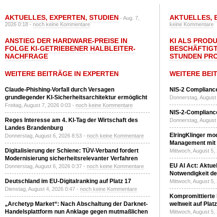
AKTUELLES
,
EXPERTEN
,
STUDIEN
AKTUELLES
,
- Aug. 7,
2026 0:18 -
noch keine Kommentare
keine Kommentare
ANSTIEG DER HARDWARE-PREISE IN
KI ALS PROD
FOLGE KI-GETRIEBENER HALBLEITER-
BESCHÄFTIGT
NACHFRAGE
STUNDEN PR
WEITERE BEITRÄGE IN EXPERTEN
WEITERE BEI
Claude-Phishing-Vorfall durch Versagen
NIS-2 Compliance
grundlegender KI-Sicherheitsarchitektur ermöglicht
Donnerstag, August 
Freitag, August 7, 2026 0:03 -
noch keine Kommentare
NIS-2-Compliance
Reges Interesse am 4. KI-Tag der Wirtschaft des
Donnerstag, August 
Landes Brandenburg
ElringKlinger mod
Donnerstag, August 6, 2026 8:53 -
noch keine Kommentare
Management mit 
Digitalisierung der Schiene: TÜV-Verband fordert
Mittwoch, August 5,
Modernisierung sicherheitsrelevanter Verfahren
EU AI Act: Aktuel
Donnerstag, August 6, 2026 0:37 -
noch keine Kommentare
Notwendigkeit de
Deutschland im EU-Digitalranking auf Platz 17
Mittwoch, August 5,
Dienstag, August 4, 2026 0:47 -
noch keine Kommentare
Kompromittierte
„Archetyp Market“: Nach Abschaltung der Darknet-
weltweit auf Plat
Handelsplattform nun Anklage gegen mutmaßlichen
Mittwoch, August 5,