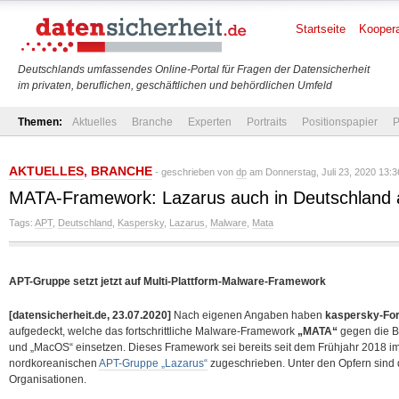
Startseite
Koopera
Deutschlands umfassendes Online-Portal für Fragen der Datensicherheit
im privaten, beruflichen, geschäftlichen und behördlichen Umfeld
Themen:
Aktuelles
Branche
Experten
Portraits
Positionspapier
P
AKTUELLES
,
BRANCHE
- geschrieben von
dp
am Donnerstag, Juli 23, 2020 13:3
MATA-Framework: Lazarus auch in Deutschland a
Tags:
APT
,
Deutschland
,
Kaspersky
,
Lazarus
,
Malware
,
Mata
APT-Gruppe setzt jetzt auf Multi-Plattform-Malware-Framework
[datensicherheit.de, 23.07.2020]
Nach eigenen Angaben haben
kaspersky-Fo
aufgedeckt, welche das fortschrittliche Malware-Framework
„MATA“
gegen die B
und „MacOS“ einsetzen. Dieses Framework sei bereits seit
dem Frühjahr 2018 im
nordkoreanischen
APT-Gruppe „Lazarus“
zugeschrieben. Unter den Opfern sin
Organisationen.