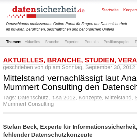
Startseite
Koopera
Deutschlands umfassendes Online-Portal für Fragen der Datensicherheit
im privaten, beruflichen, geschäftlichen und behördlichen Umfeld
Themen:
Aktuelles
Branche
Experten
Portraits
Positionspapier
P
AKTUELLES
,
BRANCHE
,
STUDIEN
,
VERA
geschrieben von
dp
am Sonntag, September 30, 2012 
Mittelstand vernachlässigt laut An
Mummert Consulting den Datensc
Tags:
Datenschutz
,
it-sa 2012
,
Konzepte
,
Mittelstand
,
Mummert Consulting
Stefan Beck, Experte für Informationssicherheit
fehlender Datenschutzkonzepte