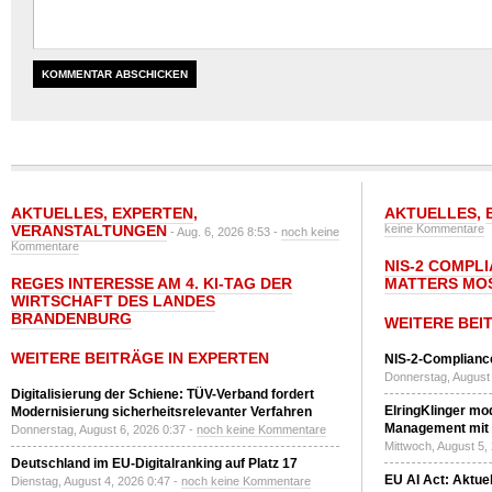
AKTUELLES
,
EXPERTEN
,
AKTUELLES
,
VERANSTALTUNGEN
keine Kommentare
- Aug. 6, 2026 8:53 -
noch keine
Kommentare
NIS-2 COMPL
REGES INTERESSE AM 4. KI-TAG DER
MATTERS MO
WIRTSCHAFT DES LANDES
BRANDENBURG
WEITERE BEI
WEITERE BEITRÄGE IN EXPERTEN
NIS-2-Compliance
Donnerstag, August 
Digitalisierung der Schiene: TÜV-Verband fordert
ElringKlinger mod
Modernisierung sicherheitsrelevanter Verfahren
Management mit 
Donnerstag, August 6, 2026 0:37 -
noch keine Kommentare
Mittwoch, August 5,
Deutschland im EU-Digitalranking auf Platz 17
EU AI Act: Aktuel
Dienstag, August 4, 2026 0:47 -
noch keine Kommentare