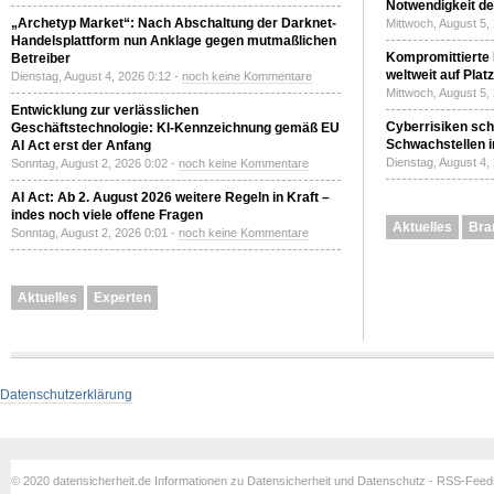
Notwendigkeit de
„Archetyp Market“: Nach Abschaltung der Darknet-
Mittwoch, August 5,
Handelsplattform nun Anklage gegen mutmaßlichen
Kompromittierte
Betreiber
weltweit auf Plat
Dienstag, August 4, 2026 0:12 -
noch keine Kommentare
Mittwoch, August 5,
Entwicklung zur verlässlichen
Cyberrisiken sch
Geschäftstechnologie: KI-Kennzeichnung gemäß EU
Schwachstellen i
AI Act erst der Anfang
Dienstag, August 4,
Sonntag, August 2, 2026 0:02 -
noch keine Kommentare
AI Act: Ab 2. August 2026 weitere Regeln in Kraft –
indes noch viele offene Fragen
Aktuelles
Bra
Sonntag, August 2, 2026 0:01 -
noch keine Kommentare
Aktuelles
Experten
Datenschutzerklärung
© 2020 datensicherheit.de Informationen zu Datensicherheit und Datenschutz - RSS-Fee