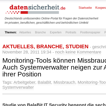
Startseite
Koopera
Deutschlands umfassendes Online-Portal für Fragen der Datensicherheit
im privaten, beruflichen, geschäftlichen und behördlichen Umfeld
Themen:
Aktuelles
Branche
Experten
Portraits
Positionspapier
P
AKTUELLES
,
BRANCHE
,
STUDIEN
- geschr
November 28, 2011 19:34 -
noch keine Kommentare
Monitoring-Tools können Missbrau
Auch Systemverwalter neigen zur
ihrer Position
Tags:
Arbeitgeber
,
BalaBit
,
Missbrauch
,
Monitoring-Too
Systemverwalter
Studie von BalaBit IT Security benennt die sech