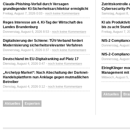
Claude-Phishing-Vorfall durch Versagen
Zutrittskontrolle
grundlegender KI-Sicherheitsarchitektur ermöglicht
Cybersecurity-Pri
Freitag, August 7, 2026 0:03 -
noch keine Kommentare
Samstag, August 8,
Reges Interesse am 4. KI-Tag der Wirtschaft des
KI als Produktivi
Landes Brandenburg
bis zu acht Stun
Donnerstag, August 6, 2026 8:53 -
noch keine Kommentare
Freitag, August 7, 
Digitalisierung der Schiene: TÜV-Verband fordert
NIS-2 Compliance
Modernisierung sicherheitsrelevanter Verfahren
Donnerstag, August 
Donnerstag, August 6, 2026 0:37 -
noch keine Kommentare
NIS-2-Compliance
Deutschland im EU-Digitalranking auf Platz 17
Donnerstag, August 
Dienstag, August 4, 2026 0:47 -
noch keine Kommentare
ElringKlinger mod
„Archetyp Market“: Nach Abschaltung der Darknet-
Management mit 
Handelsplattform nun Anklage gegen mutmaßlichen
Mittwoch, August 5,
Betreiber
Dienstag, August 4, 2026 0:12 -
noch keine Kommentare
Aktuelles
Bra
Aktuelles
Experten