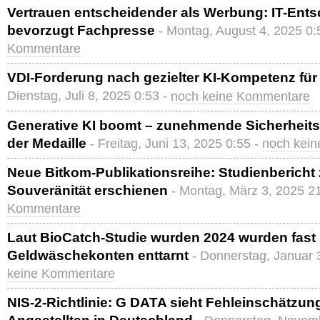
Vertrauen entscheidender als Werbung: IT-Ents
bevorzugt Fachpresse
- Montag, August 4, 2025 0:
Kommentare
VDI-Forderung nach gezielter KI-Kompetenz für 
Dienstag, Juli 8, 2025 0:53 -
noch keine Kommentare
Generative KI boomt – zunehmende Sicherheitsr
der Medaille
- Freitag, Juni 13, 2025 0:55 -
noch kei
Neue Bitkom-Publikationsreihe: Studienbericht 
Souveränität erschienen
- Montag, März 3, 2025 2
Kommentare
Laut BioCatch-Studie wurden 2024 wurden fast 
Geldwäschekonten enttarnt
- Donnerstag, Januar 
keine Kommentare
NIS-2-Richtlinie: G DATA sieht Fehleinschätzung