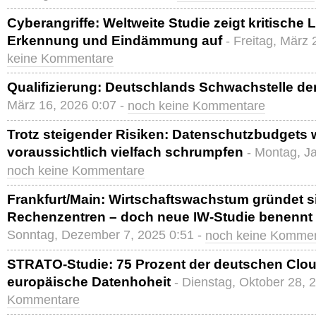
Cyberangriffe: Weltweite Studie zeigt kritische
Erkennung und Eindämmung auf
- Freitag, März 
keine Kommentare
Qualifizierung: Deutschlands Schwachstelle der
März 16, 2026 0:07 -
noch keine Kommentare
Trotz steigender Risiken: Datenschutzbudgets
voraussichtlich vielfach schrumpfen
- Montag, J
noch keine Kommentare
Frankfurt/Main: Wirtschaftswachstum gründet s
Rechenzentren – doch neue IW-Studie benennt 
Sonntag, Dezember 7, 2025 0:51 -
noch keine Komme
STRATO-Studie: 75 Prozent der deutschen Clou
europäische Datenhoheit
- Dienstag, Oktober 28, 
Kommentare