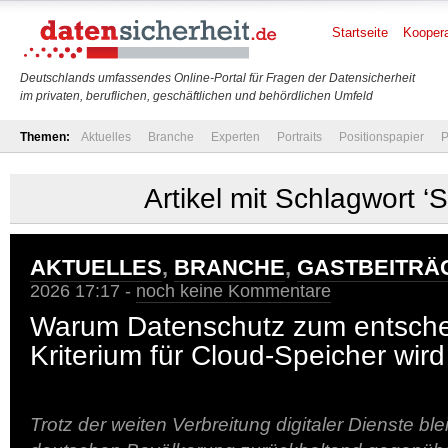
Startseite
Koopera
Deutschlands umfassendes Online-Portal für Fragen der Datensicherheit
im privaten, beruflichen, geschäftlichen und behördlichen Umfeld
Themen:
Aktuelles
Branche
Experten
Portraits
Positionspapier
P
Artikel mit Schlagwort ‘S
AKTUELLES
,
BRANCHE
,
GASTBEITRÄ
2026 17:17 -
noch keine Kommentare
Warum Datenschutz zum entsch
Kriterium für Cloud-Speicher wird
Trotz der weiten Verbreitung digitaler Dienste blei