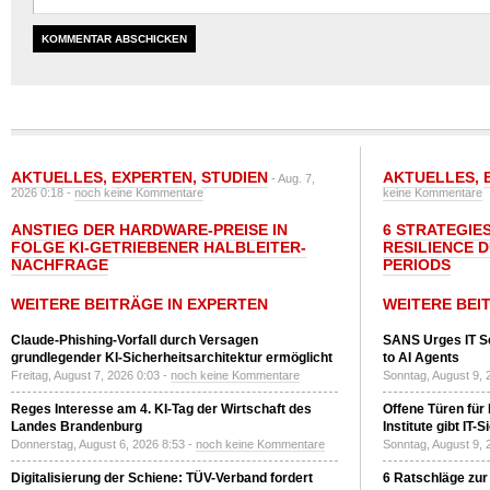
AKTUELLES
,
EXPERTEN
,
STUDIEN
AKTUELLES
,
- Aug. 7,
2026 0:18 -
noch keine Kommentare
keine Kommentare
ANSTIEG DER HARDWARE-PREISE IN
6 STRATEGIE
FOLGE KI-GETRIEBENER HALBLEITER-
RESILIENCE 
NACHFRAGE
PERIODS
WEITERE BEITRÄGE IN EXPERTEN
WEITERE BEI
Claude-Phishing-Vorfall durch Versagen
SANS Urges IT S
grundlegender KI-Sicherheitsarchitektur ermöglicht
to AI Agents
Freitag, August 7, 2026 0:03 -
noch keine Kommentare
Sonntag, August 9, 
Reges Interesse am 4. KI-Tag der Wirtschaft des
Offene Türen für
Landes Brandenburg
Institute gibt I
Donnerstag, August 6, 2026 8:53 -
noch keine Kommentare
Sonntag, August 9, 
Digitalisierung der Schiene: TÜV-Verband fordert
6 Ratschläge zur