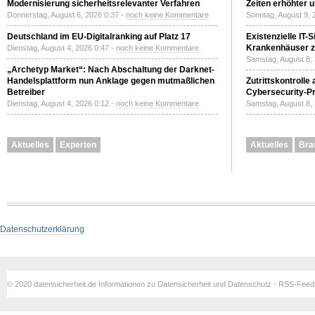
Modernisierung sicherheitsrelevanter Verfahren
Zeiten erhöhter 
Donnerstag, August 6, 2026 0:37 -
noch keine Kommentare
Sonntag, August 9, 
Deutschland im EU-Digitalranking auf Platz 17
Existenzielle IT-
Krankenhäuser zu
Dienstag, August 4, 2026 0:47 -
noch keine Kommentare
Samstag, August 8,
„Archetyp Market“: Nach Abschaltung der Darknet-
Handelsplattform nun Anklage gegen mutmaßlichen
Zutrittskontrolle
Betreiber
Cybersecurity-Pri
Dienstag, August 4, 2026 0:12 -
noch keine Kommentare
Samstag, August 8,
Aktuelles
Experten
Aktuelles
Bra
Datenschutzerklärung
© 2020 datensicherheit.de Informationen zu Datensicherheit und Datenschutz - RSS-Fee