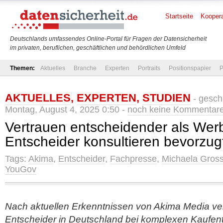
Startseite
Koopera
Deutschlands umfassendes Online-Portal für Fragen der Datensicherheit
im privaten, beruflichen, geschäftlichen und behördlichen Umfeld
Themen:
Aktuelles
Branche
Experten
Portraits
Positionspapier
P
AKTUELLES
,
EXPERTEN
,
STUDIEN
- gesch
Montag, August 4, 2025 0:50 -
noch keine Kommentar
Vertrauen entscheidender als Werb
Entscheider konsultieren bevorzu
Tags:
Akima
,
Entscheider
,
Fachpresse
,
Michaela Gros
YouGov
Nach aktuellen Erkenntnissen von Akima Media ver
Entscheider in Deutschland bei komplexen Kaufen