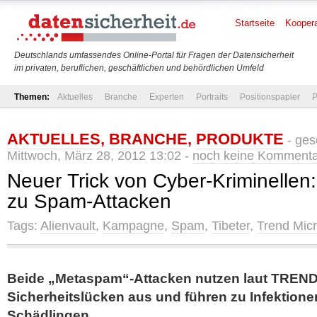
Startseite
Koopera
Deutschlands umfassendes Online-Portal für Fragen der Datensicherheit
im privaten, beruflichen, geschäftlichen und behördlichen Umfeld
Themen:
Aktuelles
Branche
Experten
Portraits
Positionspapier
P
AKTUELLES
,
BRANCHE
,
PRODUKTE
- ges
Mittwoch, März 28, 2012 13:02 -
noch keine Komment
Neuer Trick von Cyber-Kriminelle
zu Spam-Attacken
Tags:
Alienvault
,
Kampagne
,
Spam
,
Tibeter
,
Trend Mic
Beide „Metaspam“-Attacken nutzen laut TREN
Sicherheitslücken aus und führen zu Infektionen
Schädlingen