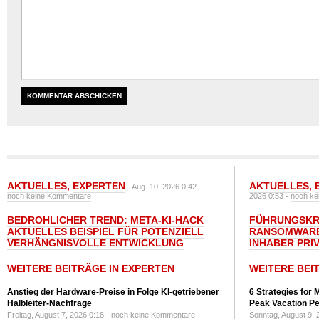
AKTUELLES
,
EXPERTEN
AKTUELLES
,
- Aug. 10, 2026 0:42 -
noch keine Kommentare
2026 0:53 -
noch ke
BEDROHLICHER TREND: META-KI-HACK
FÜHRUNGSKRÄ
AKTUELLES BEISPIEL FÜR POTENZIELL
RANSOMWARE
VERHÄNGNISVOLLE ENTWICKLUNG
INHABER PRI
WEITERE BEITRÄGE IN EXPERTEN
WEITERE BEI
Anstieg der Hardware-Preise in Folge KI-getriebener
6 Strategies for 
Halbleiter-Nachfrage
Peak Vacation Pe
Freitag, August 7, 2026 0:18 -
noch keine Kommentare
Sonntag, August 9, 