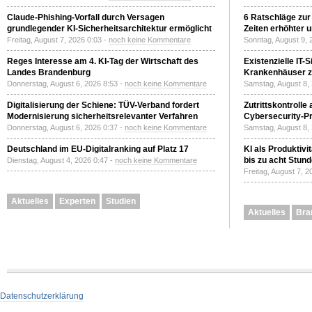
Claude-Phishing-Vorfall durch Versagen
6 Ratschläge zur
grundlegender KI-Sicherheitsarchitektur ermöglicht
Zeiten erhöhter 
Freitag, August 7, 2026 0:03 -
noch keine Kommentare
Sonntag, August 9, 
Reges Interesse am 4. KI-Tag der Wirtschaft des
Existenzielle IT-
Landes Brandenburg
Krankenhäuser zu
Donnerstag, August 6, 2026 8:53 -
noch keine Kommentare
Samstag, August 8,
Digitalisierung der Schiene: TÜV-Verband fordert
Zutrittskontrolle
Modernisierung sicherheitsrelevanter Verfahren
Cybersecurity-Pri
Donnerstag, August 6, 2026 0:37 -
noch keine Kommentare
Samstag, August 8,
Deutschland im EU-Digitalranking auf Platz 17
KI als Produktivi
bis zu acht Stun
Dienstag, August 4, 2026 0:47 -
noch keine Kommentare
Freitag, August 7, 
Aktuelles
Experten
Studien
Aktuelles
Bra
Datenschutzerklärung