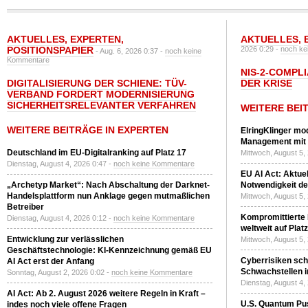
AKTUELLES
,
EXPERTEN
,
AKTUELLES
,
POSITIONSPAPIER
2026 0:29 -
noch ke
- Aug. 6, 2026 0:37 -
noch keine
Kommentare
NIS-2-COMPLI
DIGITALISIERUNG DER SCHIENE: TÜV-
DER KRISE
VERBAND FORDERT MODERNISIERUNG
SICHERHEITSRELEVANTER VERFAHREN
WEITERE BEI
WEITERE BEITRÄGE IN EXPERTEN
ElringKlinger mod
Management mit 
Deutschland im EU-Digitalranking auf Platz 17
Mittwoch, August 5,
Dienstag, August 4, 2026 0:47 -
noch keine Kommentare
EU AI Act: Aktuel
„Archetyp Market“: Nach Abschaltung der Darknet-
Notwendigkeit de
Handelsplattform nun Anklage gegen mutmaßlichen
Mittwoch, August 5,
Betreiber
Kompromittierte
Dienstag, August 4, 2026 0:12 -
noch keine Kommentare
weltweit auf Plat
Entwicklung zur verlässlichen
Mittwoch, August 5,
Geschäftstechnologie: KI-Kennzeichnung gemäß EU
Cyberrisiken sch
AI Act erst der Anfang
Schwachstellen i
Sonntag, August 2, 2026 0:02 -
noch keine Kommentare
Dienstag, August 4,
AI Act: Ab 2. August 2026 weitere Regeln in Kraft –
U.S. Quantum Pus
indes noch viele offene Fragen