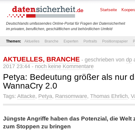
Startseite
Koopera
Deutschlands umfassendes Online-Portal für Fragen der Datensicherheit
im privaten, beruflichen, geschäftlichen und behördlichen Umfeld
Themen:
Aktuelles
Branche
Experten
Portraits
Positionspapier
P
AKTUELLES
,
BRANCHE
- geschrieben von
dp
a
2017 23:44 -
noch keine Kommentare
Petya: Bedeutung größer als nur di
WannaCry 2.0
Tags:
Attacke
,
Petya
,
Ransomware
,
Thomas Ehrlich
,
V
Jüngste Angriffe haben das Potenzial, die Welt 
zum Stoppen zu bringen