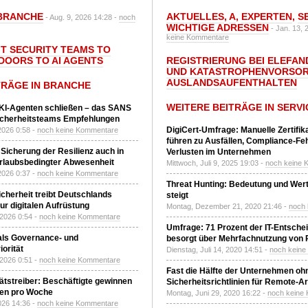
BRANCHE
AKTUELLES
,
A
,
EXPERTEN
,
S
- Aug. 9, 2026 14:28 -
noch
WICHTIGE ADRESSEN
- Jan. 13, 
keine Kommentare
IT SECURITY TEAMS TO
DOORS TO AI AGENTS
REGISTRIERUNG BEI ELEFAND
UND KATASTROPHENVORSOR
AUSLANDSAUFENTHALTEN
TRÄGE IN BRANCHE
WEITERE BEITRÄGE IN SERVI
 KI-Agenten schließen – das SANS
T-Sicherheitsteams Empfehlungen
DigiCert-Umfrage: Manuelle Zertifi
2026 0:58 -
noch keine Kommentare
führen zu Ausfällen, Compliance-Fe
 Sicherung der Resilienz auch in
Verlusten im Unternehmen
urlaubsbedingter Abwesenheit
Mittwoch, Juli 9, 2025 19:03 -
noch keine 
2026 0:37 -
noch keine Kommentare
Threat Hunting: Bedeutung und Wer
Sicherheit treibt Deutschlands
steigt
r digitalen Aufrüstung
Montag, Dezember 21, 2020 21:46 -
noch
 2026 0:54 -
noch keine Kommentare
Umfrage: 71 Prozent der IT-Entsche
 als Governance- und
besorgt über Mehrfachnutzung von
orität
Dienstag, Juli 14, 2020 14:51 -
noch kein
 2026 0:51 -
noch keine Kommentare
Fast die Hälfte der Unternehmen oh
tätstreiber: Beschäftigte gewinnen
Sicherheitsrichtlinien für Remote-Ar
den pro Woche
Montag, Juni 29, 2020 16:22 -
noch keine
2026 14:36 -
noch keine Kommentare