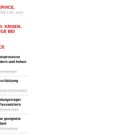
ERVICE
,
2026 1:08 -
noch
: KRISEN-
GE BEI
CE
katsprozesse
hlern und hohen
Kommentare
tschätzung
 keine Kommentare
idungsträger
 Passwörtern
e Kommentare
ne geeignete
beit
 Kommentare