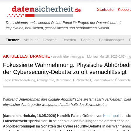
Startseite
Koopera
Deutschlands umfassendes Online-Portal für Fragen der Datensicherheit
im privaten, beruflichen, geschäftlichen und behördlichen Umfeld
Themen:
Aktuelles
Branche
Experten
Portraits
Positionspapier
P
AKTUELLES
,
BRANCHE
- geschrieben von
dp
am Montag, Mai 18, 2026 0:07 -
no
Fokussierte Wahrnehmung: Physische Abhörbedr
der Cybersecurity-Debatte zu oft vernachlässigt
Tags:
Abhörbedrohung
,
Abhörgeräte
,
Bedrohung
,
IT-Sicherheit
,
Lauschabwehr
,
Überwachu
Während Unternehmen ihre digitale Angriffsfläche systematisch verkleinern, blei
physischer Abhörgeräte weitgehend außerhalb des Bewusstseins
[datensicherheit.de, 18.05.2026]
Hendrik Pabst
, Gründer von
Kontrapol
, hat s
Lauschabwehr
spezialisiert. In seiner aktuellen Stellungnahme erörtert er se
Abhörbedrohungen im Schatten der Cybersecurity-Debatte
in der Wahrnehmu