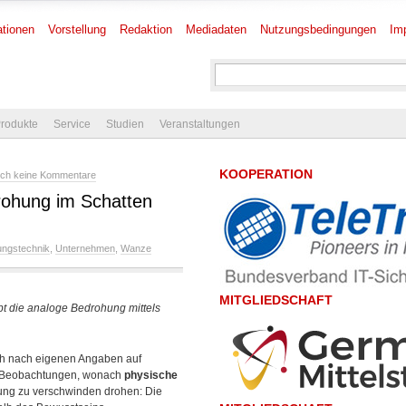
tionen
Vorstellung
Redaktion
Mediadaten
Nutzungsbedingungen
Im
rodukte
Service
Studien
Veranstaltungen
KOOPERATION
ch keine Kommentare
ohung im Schatten
ngstechnik
,
Unternehmen
,
Wanze
MITGLIEDSCHAFT
bt die analoge Bedrohung mittels
ich nach eigenen Angaben auf
ine Beobachtungen, wonach
physische
ng zu verschwinden drohen: Die