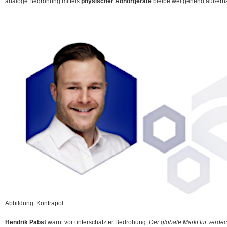
analoge Bedrohung mittels
physischer Abhörgeräte
bleibe weitgehend außerha
Abbildung: Kontrapol
Hendrik Pabst
warnt vor unterschätzter Bedrohung:
Der globale Markt für verd