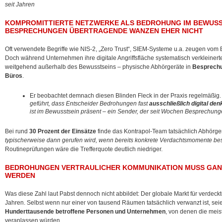
seit Jahren
KOMPROMITTIERTE NETZWERKE ALS BEDROHUNG IM BEWUSS
BESPRECHUNGEN ÜBERTRAGENDE WANZEN EHER NICHT
Oft verwendete Begriffe wie NIS-2, „Zero Trust“, SIEM-Systeme u.a. zeugen vom 
Doch während Unternehmen ihre digitale Angriffsfläche systematisch verkleiner
weitgehend außerhalb des Bewusstseins – physische Abhörgeräte in
Besprechu
Büros
.
Er beobachtet demnach diesen Blinden Fleck in der Praxis regelmäßig
geführt, dass Entscheider Bedrohungen fast
ausschließlich digital den
ist im Bewusstsein präsent – ein Sender, der seit Wochen Besprechungen
Bei rund
30 Prozent der Einsätze
finde das Kontrapol-Team tatsächlich Abhörge
typischerweise dann gerufen wird, wenn bereits konkrete Verdachtsmomente be
Routineprüfungen wäre die Trefferquote deutlich niedriger.
BEDROHUNGEN VERTRAULICHER KOMMUNIKATION MUSS GAN
WERDEN
Was diese Zahl laut Pabst dennoch nicht abbildet: Der globale Markt für verde
Jahren. Selbst wenn nur einer von tausend Räumen tatsächlich verwanzt ist, se
Hunderttausende betroffene Personen und Unternehmen
, von denen die meis
veranlassen würden.