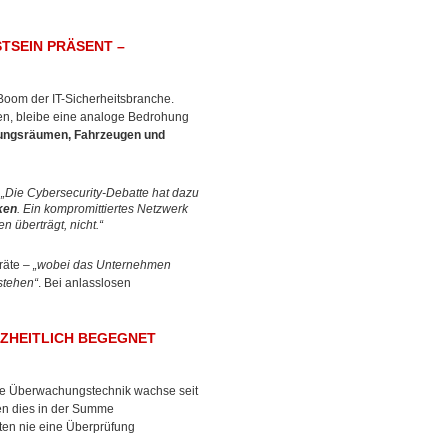
TSEIN PRÄSENT –
Boom der IT-Sicherheitsbranche.
ten, bleibe eine analoge Bedrohung
ngsräumen, Fahrzeugen und
.
„Die Cybersecurity-Debatte hat dazu
ken
. Ein kompromittiertes Netzwerk
 überträgt, nicht.“
räte –
„wobei das Unternehmen
stehen“
. Bei anlasslosen
ZHEITLICH BEGEGNET
ckte Überwachungstechnik wachse seit
ien dies in der Summe
ten nie eine Überprüfung