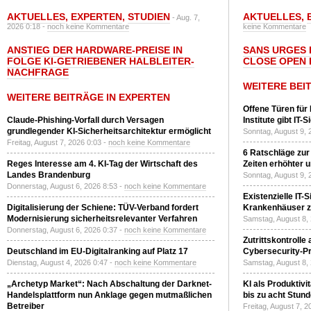
AKTUELLES
,
EXPERTEN
,
STUDIEN
AKTUELLES
,
- Aug. 7,
2026 0:18 -
noch keine Kommentare
keine Kommentare
ANSTIEG DER HARDWARE-PREISE IN
SANS URGES 
FOLGE KI-GETRIEBENER HALBLEITER-
CLOSE OPEN 
NACHFRAGE
WEITERE BEI
WEITERE BEITRÄGE IN EXPERTEN
Offene Türen für
Claude-Phishing-Vorfall durch Versagen
Institute gibt I
grundlegender KI-Sicherheitsarchitektur ermöglicht
Sonntag, August 9, 
Freitag, August 7, 2026 0:03 -
noch keine Kommentare
6 Ratschläge zur
Reges Interesse am 4. KI-Tag der Wirtschaft des
Zeiten erhöhter 
Landes Brandenburg
Sonntag, August 9, 
Donnerstag, August 6, 2026 8:53 -
noch keine Kommentare
Existenzielle IT-
Digitalisierung der Schiene: TÜV-Verband fordert
Krankenhäuser zu
Modernisierung sicherheitsrelevanter Verfahren
Samstag, August 8,
Donnerstag, August 6, 2026 0:37 -
noch keine Kommentare
Zutrittskontrolle
Deutschland im EU-Digitalranking auf Platz 17
Cybersecurity-Pri
Dienstag, August 4, 2026 0:47 -
noch keine Kommentare
Samstag, August 8,
„Archetyp Market“: Nach Abschaltung der Darknet-
KI als Produktivi
Handelsplattform nun Anklage gegen mutmaßlichen
bis zu acht Stun
Betreiber
Freitag, August 7, 