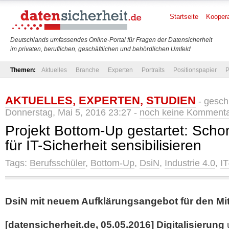
Startseite
Koopera
Deutschlands umfassendes Online-Portal für Fragen der Datensicherheit
im privaten, beruflichen, geschäftlichen und behördlichen Umfeld
Themen:
Aktuelles
Branche
Experten
Portraits
Positionspapier
P
AKTUELLES
,
EXPERTEN
,
STUDIEN
- gesch
Donnerstag, Mai 5, 2016 23:27 -
noch keine Komment
Projekt Bottom-Up gestartet: Scho
für IT-Sicherheit sensibilisieren
Tags:
Berufsschüler
,
Bottom-Up
,
DsiN
,
Industrie 4.0
,
IT
DsiN mit neuem Aufklärungsangebot für den Mit
[datensicherheit.de, 05.05.2016]
Digitalisierung