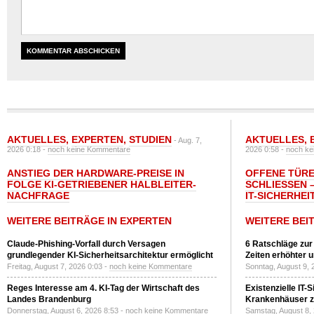
AKTUELLES
,
EXPERTEN
,
STUDIEN
AKTUELLES
,
- Aug. 7,
2026 0:18 -
noch keine Kommentare
2026 0:58 -
noch ke
ANSTIEG DER HARDWARE-PREISE IN
OFFENE TÜRE
FOLGE KI-GETRIEBENER HALBLEITER-
SCHLIESSEN –
NACHFRAGE
T-SICHERHEI
WEITERE BEITRÄGE IN EXPERTEN
WEITERE BEI
Claude-Phishing-Vorfall durch Versagen
6 Ratschläge zur
grundlegender KI-Sicherheitsarchitektur ermöglicht
Zeiten erhöhter 
Freitag, August 7, 2026 0:03 -
noch keine Kommentare
Sonntag, August 9, 
Reges Interesse am 4. KI-Tag der Wirtschaft des
Existenzielle IT-
Landes Brandenburg
Krankenhäuser zu
Donnerstag, August 6, 2026 8:53 -
noch keine Kommentare
Samstag, August 8,