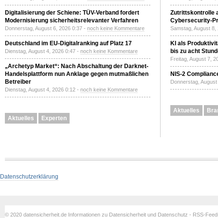
Digitalisierung der Schiene: TÜV-Verband fordert
Zutrittskontrolle
Modernisierung sicherheitsrelevanter Verfahren
Cybersecurity-Pri
Donnerstag, August 6, 2026 0:37 -
noch keine Kommentare
Samstag, August 8,
Deutschland im EU-Digitalranking auf Platz 17
KI als Produktivi
bis zu acht Stun
Dienstag, August 4, 2026 0:47 -
noch keine Kommentare
Freitag, August 7, 
„Archetyp Market“: Nach Abschaltung der Darknet-
Handelsplattform nun Anklage gegen mutmaßlichen
NIS-2 Compliance
Betreiber
Donnerstag, August 
Dienstag, August 4, 2026 0:12 -
noch keine Kommentare
Aktuelles
Bra
Aktuelles
Experten
Datenschutzerklärung
© 2020 datensicherheit.de Informationen zu Datensicherheit und Datenschutz - RSS-Fee