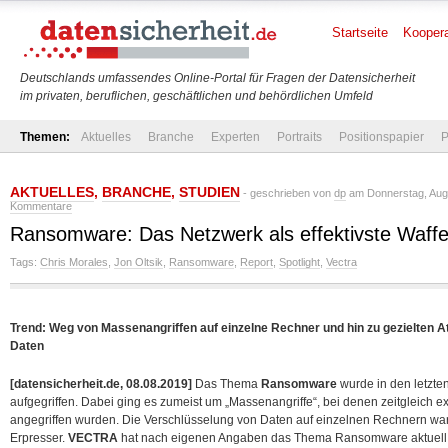
Startseite
Koopera
Deutschlands umfassendes Online-Portal für Fragen der Datensicherheit
im privaten, beruflichen, geschäftlichen und behördlichen Umfeld
Themen:
Aktuelles
Branche
Experten
Portraits
Positionspapier
P
AKTUELLES
,
BRANCHE
,
STUDIEN
- geschrieben von
dp
am Donnerstag, Augu
Kommentare
Ransomware: Das Netzwerk als effektivste Waffe
Tags:
Chris Morales
,
Jon Oltsik
,
Ransomware
,
Report
,
Spotlight
,
Vectra
Trend: Weg von Massenangriffen auf einzelne Rechner und hin zu gezielten 
Daten
[datensicherheit.de, 08.08.2019]
Das Thema
Ransomware
wurde in den letzte
aufgegriffen. Dabei ging es zumeist um „Massenangriffe“, bei denen zeitgleich ext
angegriffen wurden. Die Verschlüsselung von Daten auf einzelnen Rechnern war 
Erpresser.
VECTRA
hat nach eigenen Angaben das Thema Ransomware aktuell – 