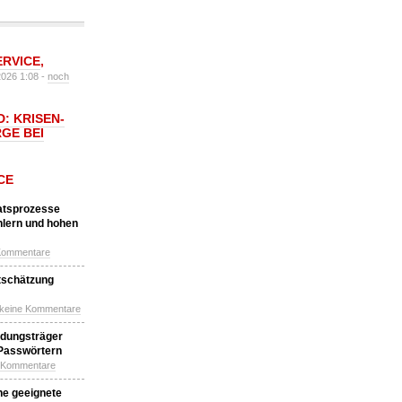
ERVICE
,
2026 1:08 -
noch
: KRISEN-
GE BEI
CE
katsprozesse
hlern und hohen
Kommentare
tschätzung
 keine Kommentare
idungsträger
 Passwörtern
e Kommentare
ne geeignete