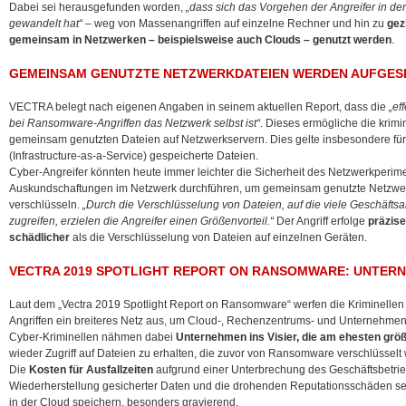
Dabei sei herausgefunden worden,
„dass sich das Vorgehen der Angreifer in
gewandelt hat“
– weg von Massenangriffen auf einzelne Rechner und hin zu
gezi
gemeinsam in Netzwerken – beispielsweise auch Clouds – genutzt werden
.
GEMEINSAM GENUTZTE NETZWERKDATEIEN WERDEN AUFGES
VECTRA belegt nach eigenen Angaben in seinem aktuellen Report, dass die
„ef
bei Ransomware-Angriffen das Netzwerk selbst ist“
. Dieses ermögliche die krim
gemeinsam genutzten Dateien auf Netzwerkservern. Dies gelte insbesondere für
(Infrastructure-as-a-Service) gespeicherte Dateien.
Cyber-Angreifer könnten heute immer leichter die Sicherheit des Netzwerkperi
Auskundschaftungen im Netzwerk durchführen, um gemeinsam genutzte Netzwer
verschlüsseln.
„Durch die Verschlüsselung von Dateien, auf die viele Geschäf
zugreifen, erzielen die Angreifer einen Größenvorteil.“
Der Angriff erfolge
präzise
schädlicher
als die Verschlüsselung von Dateien auf einzelnen Geräten.
VECTRA 2019 SPOTLIGHT REPORT ON RANSOMWARE: UNTERNE
Laut dem „Vectra 2019 Spotlight Report on Ransomware“ werfen die Kriminelle
Angriffen ein breiteres Netz aus, um Cloud-, Rechenzentrums- und Unternehmen
Cyber-Kriminellen nähmen dabei
Unternehmen ins Visier, die am ehesten grö
wieder Zugriff auf Dateien zu erhalten, die zuvor von Ransomware verschlüsselt
Die
Kosten für Ausfallzeiten
aufgrund einer Unterbrechung des Geschäftsbetrieb
Wiederherstellung gesicherter Daten und die drohenden Reputationsschäden se
in der Cloud speichern, besonders gravierend.