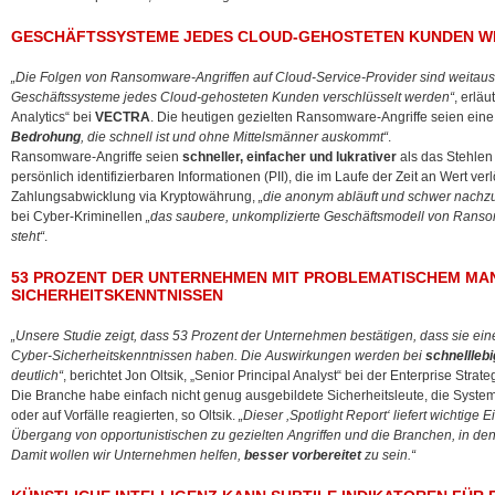
GESCHÄFTSSYSTEME JEDES CLOUD-GEHOSTETEN KUNDEN W
„Die Folgen von Ransomware-Angriffen auf Cloud-Service-Provider sind weitaus
Geschäftssysteme jedes Cloud-gehosteten Kunden verschlüsselt werden“
, erläu
Analytics“ bei
VECTRA
. Die heutigen gezielten Ransomware-Angriffe seien ein
Bedrohung
, die schnell ist und ohne Mittelsmänner auskommt“
.
Ransomware-Angriffe seien
schneller, einfacher und lukrativer
als das Stehlen
persönlich identifizierbaren Informationen (PII), die im Laufe der Zeit an Wert ve
Zahlungsabwicklung via Kryptowährung,
„die anonym abläuft und schwer nachzuv
bei Cyber-Kriminellen
„das saubere, unkomplizierte Geschäftsmodell von Ranso
steht“
.
53 PROZENT DER UNTERNEHMEN MIT PROBLEMATISCHEM MA
SICHERHEITSKENNTNISSEN
„Unsere Studie zeigt, dass 53 Prozent der Unternehmen bestätigen, dass sie ei
Cyber-Sicherheitskenntnissen haben. Die Auswirkungen werden bei
schnellleb
deutlich“
, berichtet Jon Oltsik, „Senior Principal Analyst“ bei der Enterprise Strat
Die Branche habe einfach nicht genug ausgebildete Sicherheitsleute, die Syst
oder auf Vorfälle reagierten, so Oltsik.
„Dieser ,Spotlight Report‘ liefert wichtige 
Übergang von opportunistischen zu gezielten Angriffen und die Branchen, in d
Damit wollen wir Unternehmen helfen,
besser vorbereitet
zu sein.“