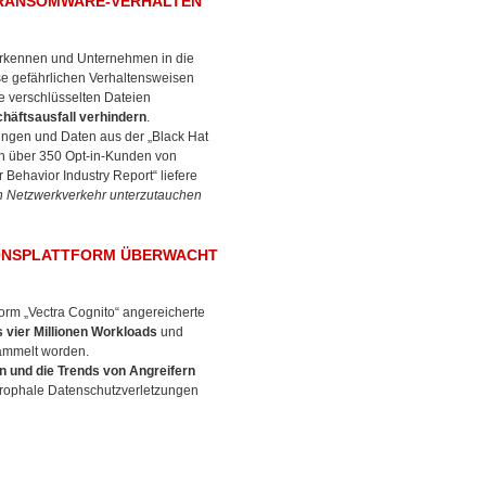
R RANSOMWARE-VERHALTEN
 erkennen und Unternehmen in die
e gefährlichen Verhaltensweisen
re verschlüsselten Dateien
häftsausfall verhindern
.
ngen und Daten aus der „Black Hat
von über 350 Opt-in-Kunden von
Behavior Industry Report“ liefere
n Netzwerkverkehr unterzutauchen
IONSPLATTFORM ÜBERWACHT
rm „Vectra Cognito“ angereicherte
 vier Millionen Workloads
und
ammelt worden.
en und die Trends von Angreifern
trophale Datenschutzverletzungen