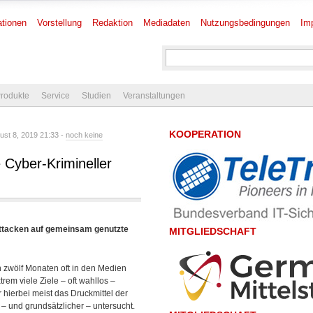
tionen
Vorstellung
Redaktion
Mediadaten
Nutzungsbedingungen
Im
rodukte
Service
Studien
Veranstaltungen
KOOPERATION
st 8, 2019 21:33 -
noch keine
 Cyber-Krimineller
Attacken auf gemeinsam genutzte
MITGLIEDSCHAFT
n zwölf Monaten oft in den Medien
rem viele Ziele – oft wahllos –
hierbei meist das Druckmittel der
und grundsätzlicher – untersucht.