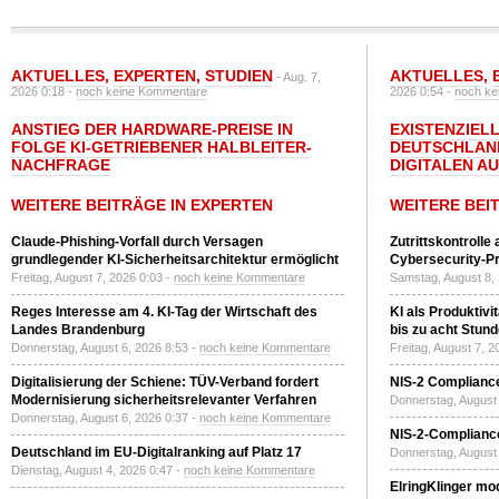
AKTUELLES
,
EXPERTEN
,
STUDIEN
AKTUELLES
,
- Aug. 7,
2026 0:18 -
noch keine Kommentare
2026 0:54 -
noch ke
ANSTIEG DER HARDWARE-PREISE IN
EXISTENZIELL
FOLGE KI-GETRIEBENER HALBLEITER-
DEUTSCHLAN
NACHFRAGE
DIGITALEN A
WEITERE BEITRÄGE IN EXPERTEN
WEITERE BEI
Claude-Phishing-Vorfall durch Versagen
Zutrittskontrolle
grundlegender KI-Sicherheitsarchitektur ermöglicht
Cybersecurity-Pri
Freitag, August 7, 2026 0:03 -
noch keine Kommentare
Samstag, August 8,
Reges Interesse am 4. KI-Tag der Wirtschaft des
KI als Produktivi
Landes Brandenburg
bis zu acht Stun
Donnerstag, August 6, 2026 8:53 -
noch keine Kommentare
Freitag, August 7, 
Digitalisierung der Schiene: TÜV-Verband fordert
NIS-2 Compliance
Modernisierung sicherheitsrelevanter Verfahren
Donnerstag, August 
Donnerstag, August 6, 2026 0:37 -
noch keine Kommentare
NIS-2-Compliance
Deutschland im EU-Digitalranking auf Platz 17
Donnerstag, August 
Dienstag, August 4, 2026 0:47 -
noch keine Kommentare
ElringKlinger mod