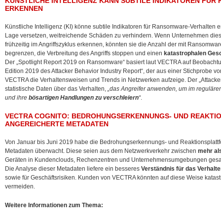
KÜNSTLICHE INTELLIGENZ KANN SUBTILE INDIKATOREN FÜ
ERKENNEN
Künstliche Intelligenz (KI) könne subtile Indikatoren für Ransomware-Verhalten
Lage versetzen, weitreichende Schäden zu verhindern. Wenn Unternehmen dies
frühzeitig im Angriffszyklus erkennen, könnten sie die Anzahl der mit Ransomwa
begrenzen, die Verbreitung des Angriffs stoppen und einen
katastrophalen Gesc
Der „Spotlight Report 2019 on Ransomware“ basiert laut VECTRA auf Beobachtu
Edition 2019 des Attacker Behavior Industry Report“, der aus einer Stichprobe 
VECTRA die Verhaltensweisen und Trends in Netzwerken aufzeige. Der „Attacker 
statistische Daten über das Verhalten,
„das Angreifer anwenden, um im reguläre
und ihre
bösartigen Handlungen zu verschleiern
“
.
VECTRA COGNITO: BEDROHUNGSERKENNUNGS- UND REAKT
ANGEREICHERTE METADATEN
Von Januar bis Juni 2019 habe die Bedrohungserkennungs- und Reaktionsplattfo
Metadaten überwacht. Diese seien aus dem Netzwerkverkehr zwischen
mehr als
Geräten in Kundenclouds, Rechenzentren und Unternehmensumgebungen ges
Die Analyse dieser Metadaten liefere ein besseres
Verständnis für das Verhalt
sowie für Geschäftsrisiken. Kunden von VECTRA könnten auf diese Weise katas
vermeiden.
Weitere Informationen zum Thema: