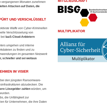
MITGLIEDSCHAFT
 den vergangenen Monaten zunehmen
elten Attacken auf Daten, die
PÜRT UND VERSCHLÜSSELT
fektivste Waffe von Cyber-Kriminellen
MULTIPLIKATOR
inelle Verschlüsselung von
 bei
IaaS-Cloud-Anbietern
meters umgehen und interne
kdateien zu finden und zu
tsanwendungen im gesamten Netzwerk
r, schneller und sei weitaus
HMEN IM VISIER
n bei den jüngsten Ransomware-
sinfrastrukturen abzudecken. Die
ßere Lösegelder zahlen
würden, um
 wurden.
s, die Unfähigkeit zur
ien für Unternehmen, die ihre Daten