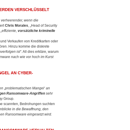
ERDEN VERSCHLÜSSELT
 verheerender, wenn die
tert
Chris Morales
, „Head of Security
e
„effiziente,
vorsätzliche kriminelle
 und Verkaufen von Kreditkarten oder
rlören. Hinzu komme die diskrete
erfolgen ist“
. All dies erkläre, warum
mware nach wie vor hoch im Kurst
NGEL AN CYBER-
nen ,problematischen Mangel‘ an
igen Ransomware-Angriffen
sehr
egy Group.
eme scannten, Bedrohungen suchten
Einblicke in die Bewaffnung, den
enen Ransomware eingesetzt wird.