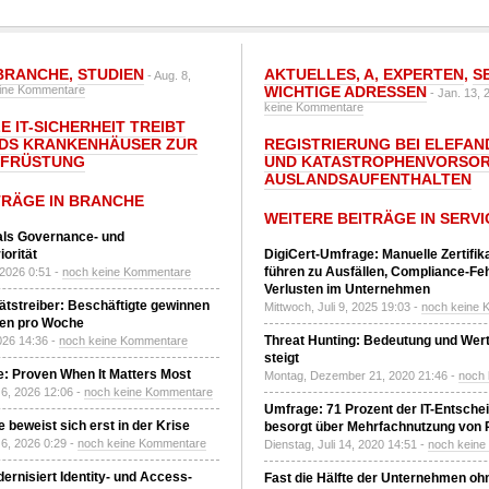
BRANCHE
,
STUDIEN
AKTUELLES
,
A
,
EXPERTEN
,
S
- Aug. 8,
ine Kommentare
WICHTIGE ADRESSEN
- Jan. 13, 
keine Kommentare
E IT-SICHERHEIT TREIBT
DS KRANKENHÄUSER ZUR
REGISTRIERUNG BEI ELEFAND
UFRÜSTUNG
UND KATASTROPHENVORSOR
AUSLANDSAUFENTHALTEN
TRÄGE IN BRANCHE
WEITERE BEITRÄGE IN SERVI
 als Governance- und
orität
DigiCert-Umfrage: Manuelle Zertifi
führen zu Ausfällen, Compliance-Fe
 2026 0:51 -
noch keine Kommentare
Verlusten im Unternehmen
tätstreiber: Beschäftigte gewinnen
Mittwoch, Juli 9, 2025 19:03 -
noch keine 
den pro Woche
Threat Hunting: Bedeutung und Wer
2026 14:36 -
noch keine Kommentare
steigt
: Proven When It Matters Most
Montag, Dezember 21, 2020 21:46 -
noch
6, 2026 12:06 -
noch keine Kommentare
Umfrage: 71 Prozent der IT-Entsche
 beweist sich erst in der Krise
besorgt über Mehrfachnutzung von
6, 2026 0:29 -
noch keine Kommentare
Dienstag, Juli 14, 2020 14:51 -
noch kein
ernisiert Identity- und Access-
Fast die Hälfte der Unternehmen oh