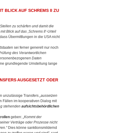
 BLICK AUF SCHREMS II ZU
tellen zu schärfen und damit die
t Blick auf das ,Schrems II‘-Urteil
, dass Übermittlungen in die USA nicht
tstaaten sei ferner generell nur noch
rüfung des Verantwortlichen
e personenbezogenen Daten
 eine grundlegende Umstellung lange
ANSFERS AUSGESETZT ODER
en unzulässige Transfers
„aussetzen
n Fällen im kooperativen Dialog mit
gung stehenden
aufsichtsbehördlichen
rollen
geben:
„Kommt der
seiner Verträge oder Prozesse nicht
ren.“
Dies könne sanktionsmildernd