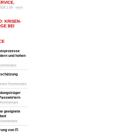
ERVICE
,
2026 1:08 -
noch
: KRISEN-
GE BEI
CE
katsprozesse
hlern und hohen
Kommentare
tschätzung
 keine Kommentare
idungsträger
 Passwörtern
e Kommentare
ne geeignete
beit
 Kommentare
ung von IT-