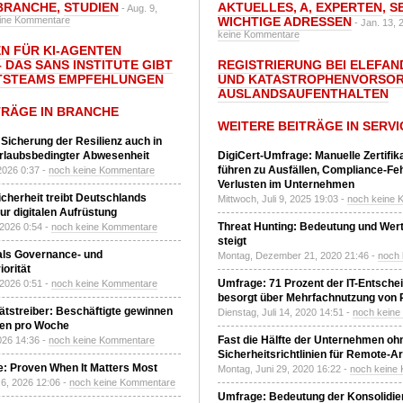
BRANCHE
,
STUDIEN
AKTUELLES
,
A
,
EXPERTEN
,
S
- Aug. 9,
ine Kommentare
WICHTIGE ADRESSEN
- Jan. 13, 
keine Kommentare
N FÜR KI-AGENTEN
 DAS SANS INSTITUTE GIBT I
REGISTRIERUNG BEI ELEFAND
TSTEAMS EMPFEHLUNGEN
UND KATASTROPHENVORSOR
AUSLANDSAUFENTHALTEN
TRÄGE IN BRANCHE
WEITERE BEITRÄGE IN SERVI
 Sicherung der Resilienz auch in
urlaubsbedingter Abwesenheit
DigiCert-Umfrage: Manuelle Zertifi
führen zu Ausfällen, Compliance-Fe
2026 0:37 -
noch keine Kommentare
Verlusten im Unternehmen
Sicherheit treibt Deutschlands
Mittwoch, Juli 9, 2025 19:03 -
noch keine 
r digitalen Aufrüstung
Threat Hunting: Bedeutung und Wer
 2026 0:54 -
noch keine Kommentare
steigt
 als Governance- und
Montag, Dezember 21, 2020 21:46 -
noch
orität
Umfrage: 71 Prozent der IT-Entsche
 2026 0:51 -
noch keine Kommentare
besorgt über Mehrfachnutzung von
tätstreiber: Beschäftigte gewinnen
Dienstag, Juli 14, 2020 14:51 -
noch kein
den pro Woche
Fast die Hälfte der Unternehmen oh
2026 14:36 -
noch keine Kommentare
Sicherheitsrichtlinien für Remote-Ar
: Proven When It Matters Most
Montag, Juni 29, 2020 16:22 -
noch keine
6, 2026 12:06 -
noch keine Kommentare
Umfrage: Bedeutung der Konsolidier