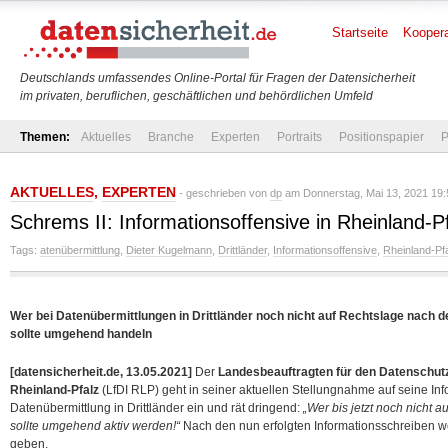
Startseite
Koopera
Deutschlands umfassendes Online-Portal für Fragen der Datensicherheit
im privaten, beruflichen, geschäftlichen und behördlichen Umfeld
Themen:
Aktuelles
Branche
Experten
Portraits
Positionspapier
P
AKTUELLES
,
EXPERTEN
- geschrieben von
dp
am Donnerstag, Mai 13, 2021 19:
Schrems II: Informationsoffensive in Rheinland-P
Tags:
atenübermittlung
,
Dieter Kugelmann
,
Drittländer
,
Informationsoffensive
,
Rheinland-Pf
Wer bei Datenübermittlungen in Drittländer noch nicht auf Rechtslage nach de
sollte umgehend handeln
[datensicherheit.de, 13.05.2021]
Der
Landesbeauftragten für den Datenschutz 
Rheinland-Pfalz
(LfDI RLP) geht in seiner aktuellen Stellungnahme auf seine Inf
Datenübermittlung in Drittländer ein und rät dringend:
„Wer bis jetzt noch nicht a
sollte umgehend aktiv werden!“
Nach den nun erfolgten Informationsschreiben we
geben.