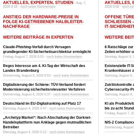
AKTUELLES
,
EXPERTEN
,
STUDIEN
AKTUELLES
,
- Aug. 7,
2026 0:18 -
noch keine Kommentare
2026 0:58 -
noch ke
ANSTIEG DER HARDWARE-PREISE IN
OFFENE TÜRE
FOLGE KI-GETRIEBENER HALBLEITER-
SCHLIESSEN –
NACHFRAGE
T-SICHERHEI
WEITERE BEITRÄGE IN EXPERTEN
WEITERE BEI
Claude-Phishing-Vorfall durch Versagen
6 Ratschläge zur
grundlegender KI-Sicherheitsarchitektur ermöglicht
Zeiten erhöhter 
Freitag, August 7, 2026 0:03 -
noch keine Kommentare
Sonntag, August 9, 
Reges Interesse am 4. KI-Tag der Wirtschaft des
Existenzielle IT-
Landes Brandenburg
Krankenhäuser zu
Donnerstag, August 6, 2026 8:53 -
noch keine Kommentare
Samstag, August 8,
Digitalisierung der Schiene: TÜV-Verband fordert
Zutrittskontrolle
Modernisierung sicherheitsrelevanter Verfahren
Cybersecurity-Pri
Donnerstag, August 6, 2026 0:37 -
noch keine Kommentare
Samstag, August 8,
Deutschland im EU-Digitalranking auf Platz 17
KI als Produktivi
bis zu acht Stun
Dienstag, August 4, 2026 0:47 -
noch keine Kommentare
Freitag, August 7, 
„Archetyp Market“: Nach Abschaltung der Darknet-
Handelsplattform nun Anklage gegen mutmaßlichen
NIS-2 Compliance
Betreiber
Donnerstag, August 
Dienstag, August 4, 2026 0:12 -
noch keine Kommentare