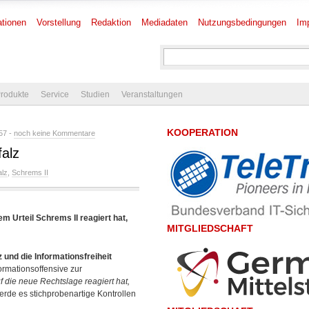
tionen
Vorstellung
Redaktion
Mediadaten
Nutzungsbedingungen
Im
rodukte
Service
Studien
Veranstaltungen
KOOPERATION
57 -
noch keine Kommentare
falz
alz
,
Schrems II
m Urteil Schrems II reagiert hat,
MITGLIEDSCHAFT
und die Informationsfreiheit
ormationsoffensive zur
uf die neue Rechtslage reagiert hat,
rde es stichprobenartige Kontrollen