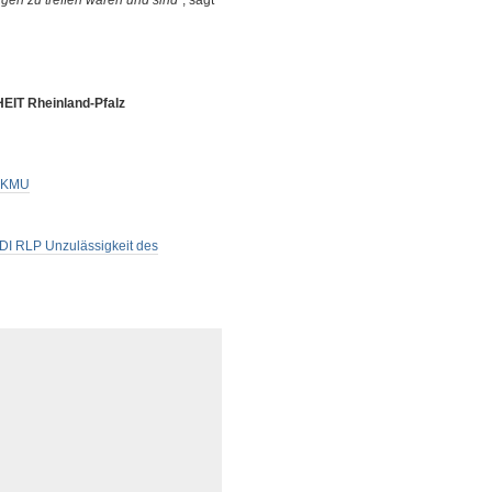
gen zu treffen waren und sind“
, sagt
IT Rheinland-Pfalz
f KMU
fDI RLP Unzulässigkeit des