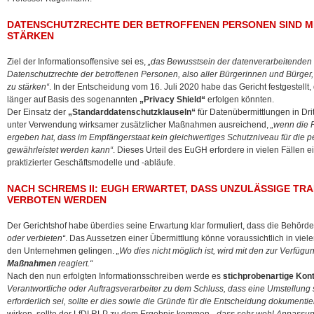
DATENSCHUTZRECHTE DER BETROFFENEN PERSONEN SIND MIT
STÄRKEN
Ziel der Informationsoffensive sei es,
„das Bewusstsein der datenverarbeitenden S
Datenschutzrechte der betroffenen Personen, also aller Bürgerinnen und Bürger, mi
zu stärken“
. In der Entscheidung vom 16. Juli 2020 habe das Gericht festgestellt
länger auf Basis des sogenannten
„Privacy Shield“
erfolgen könnten.
Der Einsatz der
„Standarddatenschutzklauseln“
für Datenübermittlungen in Drit
unter Verwendung wirksamer zusätzlicher Maßnahmen ausreichend,
„wenn die P
ergeben hat, dass im Empfängerstaat kein gleichwertiges Schutzniveau für di
gewährleistet werden kann“
. Dieses Urteil des EuGH erfordere in vielen Fällen
praktizierter Geschäftsmodelle und -abläufe.
NACH SCHREMS II: EUGH ERWARTET, DASS UNZULÄSSIGE TR
VERBOTEN WERDEN
Der Gerichtshof habe überdies seine Erwartung klar formuliert, dass die Behörd
oder verbieten“
. Das Aussetzen einer Übermittlung könne voraussichtlich in viele
den Unternehmen gelingen.
„Wo dies nicht möglich ist, wird mit den zur Verfü
Maßnahmen
reagiert.“
Nach den nun erfolgten Informationsschreiben werde es
stichprobenartige Kont
Verantwortliche oder Auftragsverarbeiter zu dem Schluss, dass eine Umstellung 
erforderlich sei, sollte er dies sowie die Gründe für die Entscheidung dokumentie