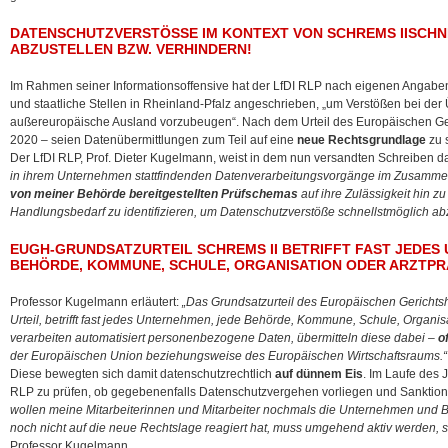
DATENSCHUTZVERSTÖSSE IM KONTEXT VON SCHREMS IISCHNE
BZUSTELLEN BZW. VERHINDERN!
Im Rahmen seiner Informationsoffensive hat der LfDI RLP nach eigenen Anga
und staatliche Stellen in Rheinland-Pfalz angeschrieben, „um Verstößen bei der
außereuropäische Ausland vorzubeugen“. Nach dem Urteil des Europäischen Ger
2020 – seien Datenübermittlungen zum Teil auf eine
neue Rechtsgrundlage
zu s
Der LfDI RLP, Prof. Dieter Kugelmann, weist in dem nun versandten Schreiben da
in ihrem Unternehmen stattfindenden Datenverarbeitungsvorgänge im Zusammen
von meiner Behörde bereitgestellten Prüfschemas
auf ihre Zulässigkeit hin z
Handlungsbedarf zu identifizieren, um Datenschutzverstöße schnellstmöglich abz
EUGH-GRUNDSATZURTEIL SCHREMS II BETRIFFT FAST JEDES
BEHÖRDE, KOMMUNE, SCHULE, ORGANISATION ODER ARZTPR
Professor Kugelmann erläutert:
„Das Grundsatzurteil des Europäischen Gerichtsh
Urteil, betrifft fast jedes Unternehmen, jede Behörde, Kommune, Schule, Organis
verarbeiten automatisiert personenbezogene Daten, übermitteln diese dabei –
of
der Europäischen Union beziehungsweise des Europäischen Wirtschaftsraums.“
Diese bewegten sich damit datenschutzrechtlich
auf dünnem Eis
. Im Laufe des 
RLP zu prüfen, ob gegebenenfalls Datenschutzvergehen vorliegen und Sankti
wollen meine Mitarbeiterinnen und Mitarbeiter nochmals die Unternehmen und Beh
noch nicht auf die neue Rechtslage reagiert hat, muss umgehend aktiv werden, so
Professor Kugelmann.