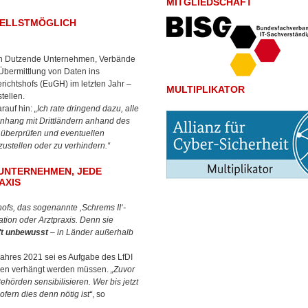
MITGLIEDSCHAFT
LLSTMÖGLICH A
ben Dutzende Unternehmen, Verbände
 Übermittlung von Daten ins
ichtshofs (EuGH) im letzten Jahr –
MULTIPLIKATOR
tellen.
rauf hin:
„Ich rate dringend dazu, alle
hang mit Drittländern anhand des
u überprüfen und eventuellen
ustellen oder zu verhindern.“
 UNTERNEHMEN, JEDE
AXIS
ofs, das sogenannte ,Schrems II‘-
ation oder Arztpraxis. Denn sie
t unbewusst
– in Länder außerhalb
Jahres 2021 sei es Aufgabe des LfDI
onen verhängt werden müssen.
„Zuvor
örden sensibilisieren. Wer bis jetzt
fern dies denn nötig ist“
, so