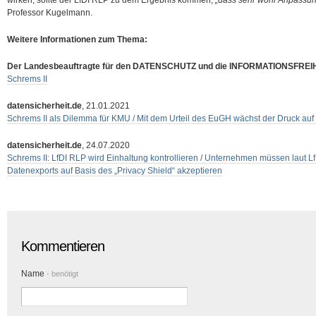
wirken, sollte der LfDI RLP zu dem Ergebnis kommen,
„dass sehr wohl Anpassun
Professor Kugelmann.
Weitere Informationen zum Thema:
Der Landesbeauftragte für den DATENSCHUTZ und die INFORMATIONSFREIHE
Schrems II
datensicherheit.de
, 21.01.2021
Schrems II als Dilemma für KMU / Mit dem Urteil des EuGH wächst der Druck au
datensicherheit.de
, 24.07.2020
Schrems II: LfDI RLP wird Einhaltung kontrollieren / Unternehmen müssen laut L
Datenexports auf Basis des „Privacy Shield“ akzeptieren
Kommentieren
Name
- benötigt