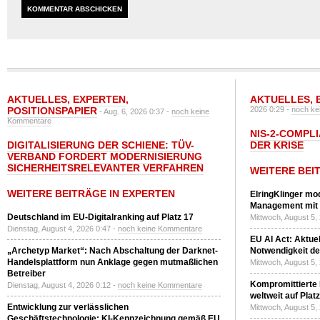
AKTUELLES
,
EXPERTEN
,
AKTUELLES
,
POSITIONSPAPIER
2026 0:29 -
noch ke
- Aug. 6, 2026 0:37 -
noch keine
Kommentare
NIS-2-COMPLI
DIGITALISIERUNG DER SCHIENE: TÜV-
DER KRISE
VERBAND FORDERT MODERNISIERUNG
SICHERHEITSRELEVANTER VERFAHREN
WEITERE BEI
WEITERE BEITRÄGE IN EXPERTEN
ElringKlinger mod
Management mit 
Deutschland im EU-Digitalranking auf Platz 17
Mittwoch, August 5,
Dienstag, August 4, 2026 0:47 -
noch keine Kommentare
EU AI Act: Aktuel
„Archetyp Market“: Nach Abschaltung der Darknet-
Notwendigkeit de
Handelsplattform nun Anklage gegen mutmaßlichen
Mittwoch, August 5,
Betreiber
Kompromittierte
Dienstag, August 4, 2026 0:12 -
noch keine Kommentare
weltweit auf Plat
Entwicklung zur verlässlichen
Mittwoch, August 5,
Geschäftstechnologie: KI-Kennzeichnung gemäß EU