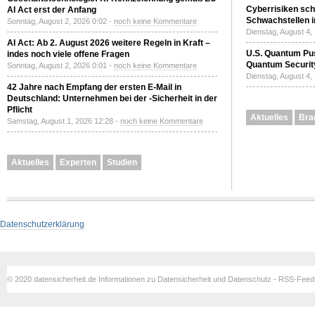
Cyberrisiken sch
AI Act erst der Anfang
Schwachstellen i
Sonntag, August 2, 2026 0:02 -
noch keine Kommentare
Dienstag, August 4,
AI Act: Ab 2. August 2026 weitere Regeln in Kraft –
U.S. Quantum Pus
indes noch viele offene Fragen
Quantum Securit
Sonntag, August 2, 2026 0:01 -
noch keine Kommentare
Dienstag, August 4,
42 Jahre nach Empfang der ersten E-Mail in
Deutschland: Unternehmen bei der -Sicherheit in der
Pflicht
Aktuelles
Bra
Samstag, August 1, 2026 12:28 -
noch keine Kommentare
Aktuelles
Experten
Studien
Datenschutzerklärung
© 2020 datensicherheit.de Informationen zu Datensicherheit und Datenschutz - RSS-Fee