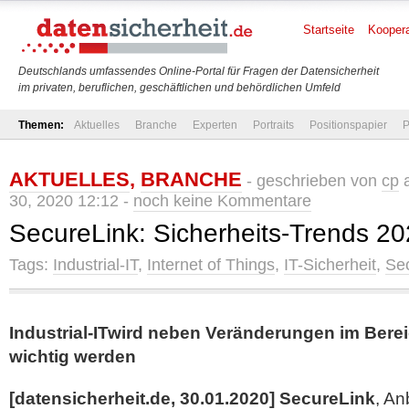
Startseite
Koopera
Deutschlands umfassendes Online-Portal für Fragen der Datensicherheit
im privaten, beruflichen, geschäftlichen und behördlichen Umfeld
Themen:
Aktuelles
Branche
Experten
Portraits
Positionspapier
P
AKTUELLES
,
BRANCHE
- geschrieben von
cp
a
30, 2020 12:12 -
noch keine Kommentare
SecureLink: Sicherheits-Trends 2
Tags:
Industrial-IT
,
Internet of Things
,
IT-Sicherheit
,
Sec
Industrial-ITwird neben Veränderungen im Berei
wichtig werden
[datensicherheit.de, 30.01.2020] SecureLink
, An