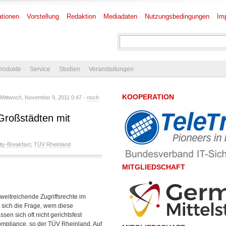
tionen
Vorstellung
Redaktion
Mediadaten
Nutzungsbedingungen
Im
rodukte
Service
Studien
Veranstaltungen
KOOPERATION
Mittwoch, November 9, 2011 0:47 -
noch
Großstädten mit
ity-Breakfast
,
TÜV Rheinland
MITGLIEDSCHAFT
weitreichende Zugriffsrechte im
 sich die Frage, wem diese
en sich oft nicht gerichtsfest
Compliance, so der TÜV Rheinland. Auf