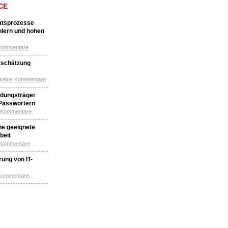
CE
katsprozesse
hlern und hohen
Kommentare
tschätzung
 keine Kommentare
idungsträger
 Passwörtern
e Kommentare
ne geeignete
beit
 Kommentare
ung von IT-
 Kommentare