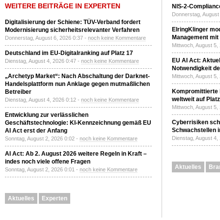
WEITERE BEITRÄGE IN EXPERTEN
NIS-2-Compliance
Donnerstag, August 
Digitalisierung der Schiene: TÜV-Verband fordert
ElringKlinger mod
Modernisierung sicherheitsrelevanter Verfahren
Management mit 
Donnerstag, August 6, 2026 0:37 -
noch keine Kommentare
Mittwoch, August 5,
Deutschland im EU-Digitalranking auf Platz 17
EU AI Act: Aktuel
Dienstag, August 4, 2026 0:47 -
noch keine Kommentare
Notwendigkeit de
„Archetyp Market“: Nach Abschaltung der Darknet-
Mittwoch, August 5,
Handelsplattform nun Anklage gegen mutmaßlichen
Kompromittierte
Betreiber
weltweit auf Plat
Dienstag, August 4, 2026 0:12 -
noch keine Kommentare
Mittwoch, August 5,
Entwicklung zur verlässlichen
Cyberrisiken sch
Geschäftstechnologie: KI-Kennzeichnung gemäß EU
Schwachstellen i
AI Act erst der Anfang
Dienstag, August 4,
Sonntag, August 2, 2026 0:02 -
noch keine Kommentare
AI Act: Ab 2. August 2026 weitere Regeln in Kraft –
indes noch viele offene Fragen
Aktuelles
Bra
Sonntag, August 2, 2026 0:01 -
noch keine Kommentare
Aktuelles
Experten