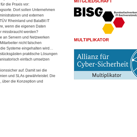
MITGLIEDSCHAFT
ür die Praxis vor:
ungsorte. Dort sollen Unternehmen
dministratoren und externen
n TÜV Rheinland und BalaBit IT
äre, wenn die eigenen Daten
er missbraucht werden?
ge an Servern und Netzwerken
MULTIPLIKATOR
itarbeiter nicht falschen
f die Systeme eingehalten wird…
ühstücksgästen praktische Lösungen
anisatorisch einfach umsetzen
sionssicher auf. Damit sei die
nien und SLAs gewährleistet. Die
, über die Konzeption und