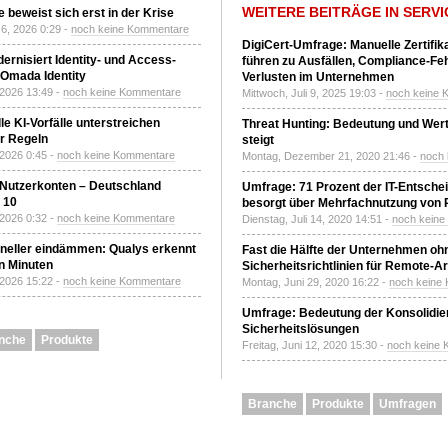
WEITERE BEITRÄGE IN SERVI
 beweist sich erst in der Krise
6, 2026 0:29 -
noch keine Kommentare
DigiCert-Umfrage: Manuelle Zertifi
ernisiert Identity- und Access-
führen zu Ausfällen, Compliance-Fe
Omada Identity
Verlusten im Unternehmen
 2026 13:49 -
noch keine Kommentare
Mittwoch, Juli 9, 2025 19:03 -
noch keine 
le KI-Vorfälle unterstreichen
Threat Hunting: Bedeutung und Wer
r Regeln
steigt
 2026 0:45 -
noch keine Kommentare
Montag, Dezember 21, 2020 21:46 -
noch
 Nutzerkonten – Deutschland
Umfrage: 71 Prozent der IT-Entsche
z 10
besorgt über Mehrfachnutzung von
 2026 0:32 -
noch keine Kommentare
Dienstag, Juli 14, 2020 14:51 -
noch kein
neller eindämmen: Qualys erkennt
Fast die Hälfte der Unternehmen oh
n Minuten
Sicherheitsrichtlinien für Remote-Ar
 2026 15:22 -
noch keine Kommentare
Montag, Juni 29, 2020 16:22 -
noch keine
Umfrage: Bedeutung der Konsolidier
Sicherheitslösungen
nche
Produkte
Freitag, Juni 12, 2020 15:30 -
noch keine
Branche
Produkte
Umfragen