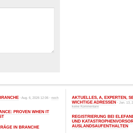
BRANCHE
AKTUELLES
,
A
,
EXPERTEN
,
S
- Aug. 6, 2026 12:06 -
noch
WICHTIGE ADRESSEN
- Jan. 13, 
keine Kommentare
IANCE: PROVEN WHEN IT
ST
REGISTRIERUNG BEI ELEFAND
UND KATASTROPHENVORSOR
AUSLANDSAUFENTHALTEN
TRÄGE IN BRANCHE