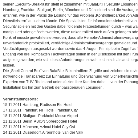
seinen „Security-Breakfasts“ stellt er zusammen mit BalaBit IT Security Lösungen f
Hamburg, Frankfurt, Stuttgart, Berlin, München und Düsseldorf sind die Austrag
erfahren, wie in der Praxis die Lösung für das Problem „Kontrollierbarkeit von A
Dienstleistern“ aussehen könnte. Die Spezialisten für Informationssicherheit vo
Security spielen mit den Gästen dabei folgende Fragestellungen durch – was w
manipuliert oder gelöscht werden, diese unkontrolliert nach außen gelangen od
Konkret müsste gewährleistet werden, dass alle Remote-Administrationsvorgän
unveränderlich protokolliert, verdächtige Administrationsvorgänge gemeldet und M
Verdächtigungen ausgesetzt werden sowie das 4-Augen-Prinzip beim Zugriff au
Entlang von drei kompakten Fachvorträgen sollen in der Diskussion mit den Fr
aufgezeigt werden, wie sich diese Anforderungen sowohl technisch als auch org
lassen.
Die „Shell Control Box“ von BalaBit z.B. kontrolliere Zugriffe und zeichne sie revi
notwendige Transparenz zur Einhaltung und Überwachung von Sicherheitsrichtli
Experten von TÜV Rheinland unterstützten ihre Kunden dabei – von der Planung
Installation bis hin zum Betrieb der passgenauen Lösungen.
Veranstaltungsorte:
15.11.2011 Hamburg, Radisson Blu Hotel
17.11.2011 Frankfurt, NH Hotel Frankfurt City
18.11.2011 Stuttgart, Parkhotel Messe Airport
21.11.2011 Berlin, ABION Spreebogen Hotel
22.11.2011 München, Azimut Hotel City Ost
24.11.2011 Düsseldorf, Airporthotel van der Valk