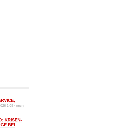
ERVICE
,
2026 1:08 -
noch
: KRISEN-
GE BEI