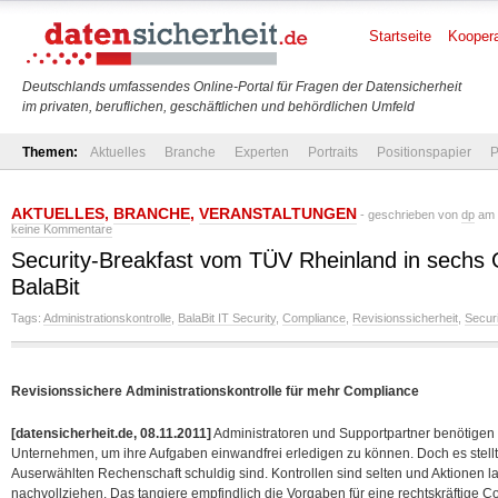
Startseite
Koopera
Deutschlands umfassendes Online-Portal für Fragen der Datensicherheit
im privaten, beruflichen, geschäftlichen und behördlichen Umfeld
Themen:
Aktuelles
Branche
Experten
Portraits
Positionspapier
P
AKTUELLES
,
BRANCHE
,
VERANSTALTUNGEN
- geschrieben von
dp
am 
keine Kommentare
Security-Breakfast vom TÜV Rheinland in sechs 
BalaBit
Tags:
Administrationskontrolle
,
BalaBit IT Security
,
Compliance
,
Revisionssicherheit
,
Secur
Revisionssichere Administrationskontrolle für mehr Compliance
[datensicherheit.de, 08.11.2011]
Administratoren und Supportpartner benötigen 
Unternehmen, um ihre Aufgaben einwandfrei erledigen zu können. Doch es stellt
Auserwählten Rechenschaft schuldig sind. Kontrollen sind selten und Aktionen lass
nachvollziehen. Das tangiere empfindlich die Vorgaben für eine rechtskräftige 