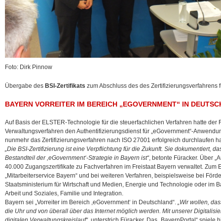
Foto: Dirk Pinnow
Übergabe des
BSI-Zertifikats
zum Abschluss des des Zertifizierungsverfahrens 
BAYERN VORREITER IM BEREICH „EGOVERNMENT“ IN DEUTS
Auf Basis der ELSTER-Technologie für die steuerfachlichen Verfahren hatte der F
Verwaltungsverfahren den Authentifizierungsdienst für „eGovernment“-Anwendun
nunmehr das Zertifizierungsverfahren nach ISO 27001 erfolgreich durchlaufen h
„Die BSI-Zertifizierung ist eine Verpflichtung für die Zukunft. Sie dokumentiert, da
Bestandteil der ,eGovernment‘-Strategie in Bayern ist“
, betonte Füracker. Über „
40.000 Zugangszertifikate zu Fachverfahren im Freistaat Bayern verwaltet. Zum
„Mitarbeiterservice Bayern“ und bei weiteren Verfahren, beispielsweise bei För
Staatsministerium für Wirtschaft und Medien, Energie und Technologie oder im B
Arbeit und Soziales, Familie und Integration.
Bayern sei „Vorreiter im Bereich ,eGovernment‘ in Deutschland“.
„Wir wollen, da
die Uhr und von überall über das Internet möglich werden. Mit unserer Digitalisi
digitalen Verwaltungskreislauf“
, unterstrich Füracker. Das „BayernPortal“ spiele h