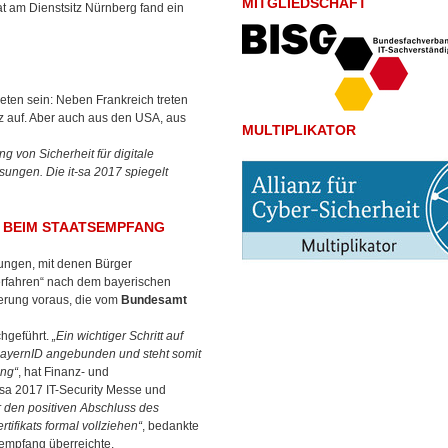
MITGLIEDSCHAFT
t am Dienstsitz Nürnberg fand ein
eten sein: Neben Frankreich treten
z auf. Aber auch aus den USA, aus
MULTIPLIKATOR
g von Sicherheit für digitale
ösungen. Die it-sa 2017 spiegelt
T BEIM STAATSEMPFANG
sungen, mit denen Bürger
Verfahren“ nach dem bayerischen
ierung voraus, die vom
Bundesamt
chgeführt.
„Ein wichtiger Schritt auf
 BayernID angebunden und steht somit
ung“
, hat Finanz- und
-sa 2017 IT-Security Messe und
er den positiven Abschluss des
tifikats formal vollziehen“
, bedankte
tsempfang überreichte.