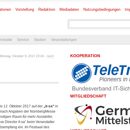
tionen
Vorstellung
Redaktion
Mediadaten
Nutzungsbedingungen
Im
rodukte
Service
Studien
Veranstaltungen
KOOPERATION
Montag, Oktober 9, 2017 23:40 -
noch
MITGLIEDSCHAFT
is 12. Oktober 2017 auf der
„it-sa“
in
ich nach Angaben der NürnbergMesse
endigen Raum für mehr Aussteller,
ive Director it-sa“ beim Veranstalter
dsempfang ein. Im Festsaal des