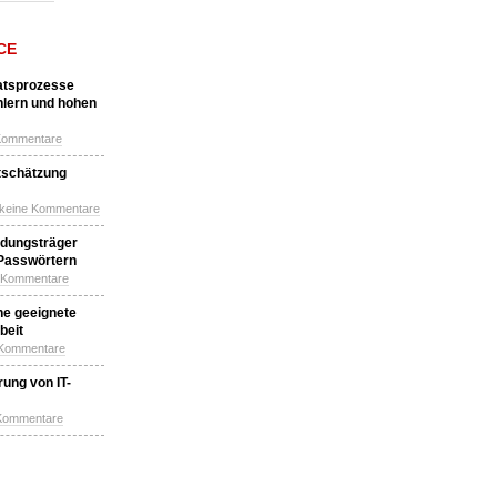
CE
katsprozesse
hlern und hohen
Kommentare
tschätzung
 keine Kommentare
idungsträger
 Passwörtern
e Kommentare
ne geeignete
beit
 Kommentare
ung von IT-
 Kommentare