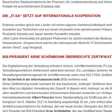
Bayerischen Staatsministeriums der Finanzen, für Landesentwicklung und Heima
Festakt mit anschließendem
Empfang statt.
DIE „IT-SA“ SETZT AUF INTERNATIONALE KOOPERATION
Erstmals werden gleich drei Länder mit einem eigenen Gemeinschaftsstand vertr
Aussteller aus Tschechien und aus Israel mit jeweils einer gemeinsamen Präsen
Russland, Kanada und Japan werden Aussteller erwartet.
„Weil Cyber-Kriminalität ein globales Phänomen ist, wächst weltweit die Bedeutun
Infrastrukturen. Entsprechend wächst der internationale Markt für IT-Sicherheitsl
diesen Trend“
, sagt Venjakob.
BSI-PRÄSIDENT ARNE SCHÖNBOHM ÜBERREICHTE ZERTIFIKA
Die Digitalisierung der Verwaltung erfordere sichere, schriftformwahrende IT-Lö
Verwaltungsverfahren elektronisch abwickeln können. Ein „sonstiges sicheres 
Verwaltungsverfahrensgesetz für Schriftformersatz setze eine ISO 27001-Zertifiz
für Sicherheit in der Informationstechnik
(BSI) verliehen wird.
Diese Zertifizierung wurde nunmehr für das bayerische „Authega“-Verfahren dur
dem Weg zur digitalen Verwaltung der Zukunft. In Bayern wird ,Authega‘ an die
allen staatlichen und kommunalen eGovernment-Diensten kostenlos zur Verfüg
Heimatstaatssekretär
Albert Füracker
beim Staatsempfang zur Eröffnung der „it
Kongress“ am 9. Oktober 2017 in Nürnberg angekündigt. Er sei
„sehr erfreut üb
Zertifizierungsverfahrens für Authega, den wir heute mit der Übergabe des BSI-Zer
sich Füracker bei BSI-Präsident
Arne Schönbohm
, der das Zertifikat beim Staa