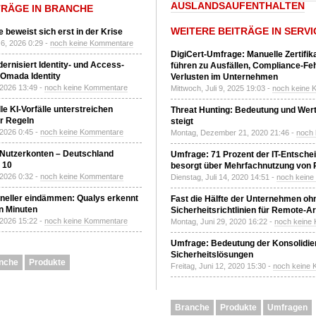
AUSLANDSAUFENTHALTEN
TRÄGE IN BRANCHE
WEITERE BEITRÄGE IN SERVI
 beweist sich erst in der Krise
6, 2026 0:29 -
noch keine Kommentare
DigiCert-Umfrage: Manuelle Zertifi
ernisiert Identity- und Access-
führen zu Ausfällen, Compliance-Fe
Omada Identity
Verlusten im Unternehmen
 2026 13:49 -
noch keine Kommentare
Mittwoch, Juli 9, 2025 19:03 -
noch keine 
le KI-Vorfälle unterstreichen
Threat Hunting: Bedeutung und Wer
r Regeln
steigt
 2026 0:45 -
noch keine Kommentare
Montag, Dezember 21, 2020 21:46 -
noch
 Nutzerkonten – Deutschland
Umfrage: 71 Prozent der IT-Entsche
z 10
besorgt über Mehrfachnutzung von
 2026 0:32 -
noch keine Kommentare
Dienstag, Juli 14, 2020 14:51 -
noch kein
neller eindämmen: Qualys erkennt
Fast die Hälfte der Unternehmen oh
n Minuten
Sicherheitsrichtlinien für Remote-Ar
 2026 15:22 -
noch keine Kommentare
Montag, Juni 29, 2020 16:22 -
noch keine
Umfrage: Bedeutung der Konsolidier
Sicherheitslösungen
nche
Produkte
Freitag, Juni 12, 2020 15:30 -
noch keine
Branche
Produkte
Umfragen