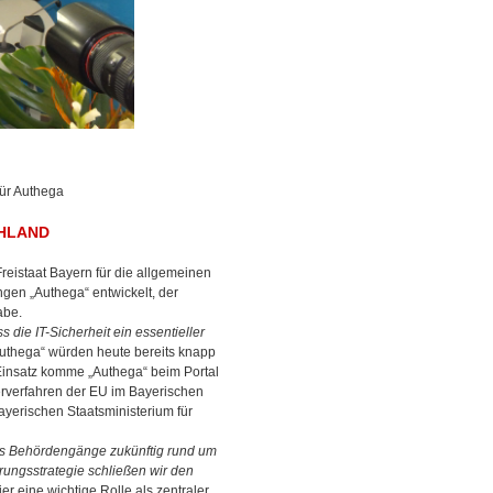
für Authega
CHLAND
reistaat Bayern für die allgemeinen
gen „Authega“ entwickelt, der
abe.
ss die IT-Sicherheit ein essentieller
Authega“ würden heute bereits knapp
 Einsatz komme „Authega“ beim Portal
derverfahren der EU im Bayerischen
ayerischen Staatsministerium für
ss Behördengänge zukünftig rund um
erungsstrategie schließen wir den
ier eine wichtige Rolle als zentraler