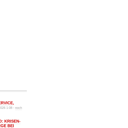
ERVICE
,
2026 1:08 -
noch
: KRISEN-
GE BEI