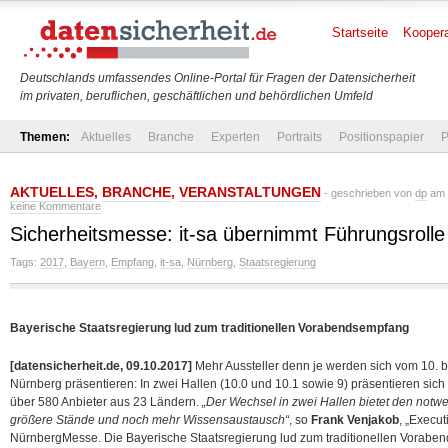
Startseite
Koopera
Deutschlands umfassendes Online-Portal für Fragen der Datensicherheit
im privaten, beruflichen, geschäftlichen und behördlichen Umfeld
Themen:
Aktuelles
Branche
Experten
Portraits
Positionspapier
P
AKTUELLES
,
BRANCHE
,
VERANSTALTUNGEN
- geschrieben von
dp
am 
keine Kommentare
Sicherheitsmesse: it-sa übernimmt Führungsrolle
Tags:
2017
,
Bayern
,
Empfang
,
it-sa
,
Nürnberg
,
Staatsregierung
Bayerische Staatsregierung lud zum traditionellen Vorabendsempfang
[datensicherheit.de, 09.10.2017]
Mehr Aussteller denn je werden sich vom 10. b
Nürnberg präsentieren: In zwei Hallen (10.0 und 10.1 sowie 9) präsentieren s
über 580 Anbieter aus 23 Ländern.
„Der Wechsel in zwei Hallen bietet den notw
größere Stände und noch mehr Wissensaustausch“
, so
Frank Venjakob
, „Execut
NürnbergMesse. Die Bayerische Staatsregierung lud zum traditionellen Voraben