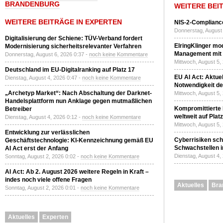
BRANDENBURG
WEITERE BEI
WEITERE BEITRÄGE IN EXPERTEN
NIS-2-Compliance
Donnerstag, August 
Digitalisierung der Schiene: TÜV-Verband fordert
ElringKlinger mod
Modernisierung sicherheitsrelevanter Verfahren
Management mit 
Donnerstag, August 6, 2026 0:37 -
noch keine Kommentare
Mittwoch, August 5,
Deutschland im EU-Digitalranking auf Platz 17
EU AI Act: Aktuel
Dienstag, August 4, 2026 0:47 -
noch keine Kommentare
Notwendigkeit de
„Archetyp Market“: Nach Abschaltung der Darknet-
Mittwoch, August 5,
Handelsplattform nun Anklage gegen mutmaßlichen
Kompromittierte
Betreiber
weltweit auf Plat
Dienstag, August 4, 2026 0:12 -
noch keine Kommentare
Mittwoch, August 5,
Entwicklung zur verlässlichen
Cyberrisiken sch
Geschäftstechnologie: KI-Kennzeichnung gemäß EU
Schwachstellen i
AI Act erst der Anfang
Dienstag, August 4,
Sonntag, August 2, 2026 0:02 -
noch keine Kommentare
AI Act: Ab 2. August 2026 weitere Regeln in Kraft –
indes noch viele offene Fragen
Aktuelles
Bra
Sonntag, August 2, 2026 0:01 -
noch keine Kommentare
Aktuelles
Experten