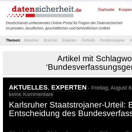
Startseite
Koopera
Deutschlands umfassendes Online-Portal für Fragen der Datensicherheit
im privaten, beruflichen, geschäftlichen und behördlichen Umfeld
Themen:
Aktuelles
Branche
Experten
Portraits
Positionspapier
P
Artikel mit Schlagwo
‘Bundesverfassungsger
AKTUELLES
,
EXPERTEN
- Freitag, August 8
keine Kommentare
Karlsruher Staatstrojaner-Urteil:
Entscheidung des Bundesverfass