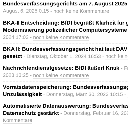
Bundesverfassungsgerichts am 7. August 2025 
August 6, 2025 0:15 -
noch keine Kommentare
BKA-II Entscheidung: BfDI begrüßt Klarheit für 
Modernisierung polizeilicher Computersysteme
2024 17:02 -
noch keine Kommentare
BKA II: Bundesverfassungsgericht hat laut DAV
gesetzt
- Dienstag, Oktober 1, 2024 16:53 -
noch kei
Nachrichtendienstgesetze: BfDI äußert Kritik
- F
2023 13:25 -
noch keine Kommentare
Vorratsdatenspeicherung: Bundesverfassungsge
Unzulässigkeit
- Donnerstag, März 30, 2023 10:15 -
Automatisierte Datenauswertung: Bundesverfa
Datenschutz gestärkt
- Donnerstag, Februar 16, 20
Kommentare