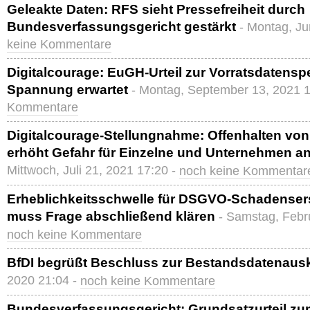
Geleakte Daten: RFS sieht Pressefreiheit durch
Bundesverfassungsgericht gestärkt
- Montag, Ju
keine Kommentare
Digitalcourage: EuGH-Urteil zur Vorratsdatensp
Spannung erwartet
- Montag, September 13, 2021 1
Kommentare
Digitalcourage-Stellungnahme: Offenhalten von
erhöht Gefahr für Einzelne und Unternehmen an
Mittwoch, Juli 21, 2021 17:20 -
noch keine Kommentar
Erheblichkeitsschwelle für DSGVO-Schadense
muss Frage abschließend klären
- Samstag, Febr
noch keine Kommentare
BfDI begrüßt Beschluss zur Bestandsdatenaus
2020 21:04 -
noch keine Kommentare
Bundesverfassungsgericht: Grundsatzurteil z