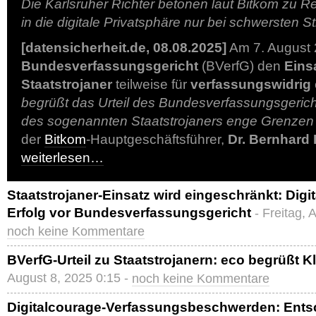
Die Karlsruher Richter betonen laut Bitkom zu Rec
in die digitale Privatsphäre nur bei schwersten St
[datensicherheit.de, 08.08.2025]
Am 7. August 
Bundesverfassungsgericht
(BVerfG) den
Eins
Staatstrojaner
teilweise für
verfassungswidrig
begrüßt das Urteil des Bundesverfassungsgerich
des sogenannten Staatstrojaners enge Grenzen 
der
Bitkom
-Hauptgeschäftsführer,
Dr. Bernhard
weiterlesen…
Staatstrojaner-Einsatz wird eingeschränkt: Digi
Erfolg vor Bundesverfassungsgericht
- Freitag, 
noch keine Kommentare
BVerfG-Urteil zu Staatstrojanern: eco begrüßt K
August 8, 2025 0:15 -
noch keine Kommentare
Digitalcourage-Verfassungsbeschwerden: Ent