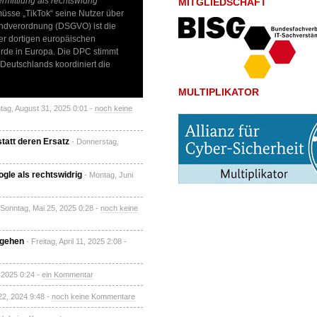
rmittlung als rechtswidrig
MITGLIEDSCHAFT
müsse „TikTok“ seine Nutzer über
ndverordnung (DSGVO) ist die
er dortigen europäischen
örde in Europa. Die DPC stimmt
Deutschlands koordiniert die
MULTIPLIKATOR
tag, August 31, 2025 0:01 -
noch keine
tatt deren Ersatz
- Donnerstag,
gle als rechtswidrig
- Montag, Juni
 Sonntag, Mai 25, 2025 0:28 -
noch keine
gehen​
- Freitag, April 11, 2025 2:08 -
 2025 0:24 -
ein Kommentar
22, 2024 9:48 -
noch keine Kommentare