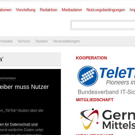
tionen
Vorstellung
Redaktion
Mediadaten
Nutzungsbedingungen
Im
rodukte
Service
Studien
Veranstaltungen
KOOPERATION
a’
Kommentare
reiber muss Nutzer
MITGLIEDSCHAFT
en „TikTok“-Nutzer über die
ten für Datenschutz und
rerst weiterhin Daten unter