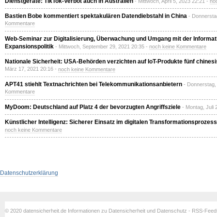
Dienstgeräte: TikTok-Verbot auch in Australien
- Mittwoch, April 5, 2023 22:21 -
no
Bastien Bobe kommentiert spektakulären Datendiebstahl in China
- Donnerstag
Kommentare
Web-Seminar zur Digitalisierung, Überwachung und Umgang mit der Informati
Expansionspolitik
- Mittwoch, September 29, 2021 20:35 -
noch keine Kommentare
Nationale Sicherheit: USA-Behörden verzichten auf IoT-Produkte fünf chines
März 17, 2021 20:16 -
noch keine Kommentare
APT41 stiehlt Textnachrichten bei Telekommunikationsanbietern
- Donnerstag,
Kommentare
MyDoom: Deutschland auf Platz 4 der bevorzugten Angriffsziele
- Montag, Juli
Künstlicher Intelligenz: Sicherer Einsatz im digitalen Transformationsprozess
noch keine Kommentare
Datenschutzerklärung
© 2020 datensicherheit.de Informationen zu Datensicherheit und Datenschutz - RSS-Fee