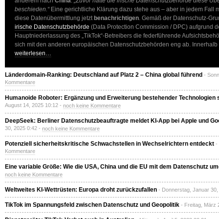
anderem nach
China
.
„Zuvor hatte die irische Datenschutzbehörde diese Übe
beschieden.“
Eine gerichtliche Klärung dazu stehe aus – aber in jedem Fall 
diese Datenübermittlung jetzt
benachrichtigen
. Gemäß der Datenschutz-Gru
irische Datenschutzbehörde
(Data Protection Commission / DPC) aufgrund d
Hauptniederlassung des „TikTok“-Betreibers die federführende Aufsichtsbeh
sich mit den anderen europäischen Datenschutzbehörden eng ab. Innerhalb 
weiterlesen…
Länderdomain-Ranking: Deutschland auf Platz 2 – China global führend
- Sonn
Kommentare
Humanoide Roboter: Ergänzung und Erweiterung bestehender Technologien s
August 14, 2025 10:12 -
noch keine Kommentare
DeepSeek: Berliner Datenschutzbeauftragte meldet KI-App bei Apple und Goo
30, 2025 0:42 -
noch keine Kommentare
Potenziell sicherheitskritische Schwachstellen in Wechselrichtern entdeckt
-
Kommentare
Eine variable Größe: Wie die USA, China und die EU mit dem Datenschutz um
noch keine Kommentare
Weltweites KI-Wettrüsten: Europa droht zurückzufallen
- Donnerstag, Januar 30,
TikTok im Spannungsfeld zwischen Datenschutz und Geopolitik
- Freitag, März 