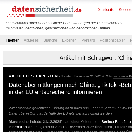
Startseite
Koopera
Deutschlands umfassendes Online-Portal für Fragen der Datensicherheit
im privaten, beruflichen, geschäftlichen und behördlichen Umfeld
Themen:
Aktuelles
Branche
Experten
Portraits
Positionspapier
P
Artikel mit Schlagwort ‘Chin
AKTUELLES
,
EXPERTEN
- Sonntag, Dezember 21, 2025 0:28 -
noch keine 
Datenübermittlungen nach China: „TikTok“-Bet
in der EU entsprechend informieren
Zwar steht die gerichtliche Klärung dazu noch aus – aber in jedem Fall müss
Datenübermittlung außerhalb der EU jetzt benachrichtigt werden
[datensicherheit.de, 21.12.2025]
Laut einer Meldung der
Berliner Beauftrag
Informationsfreiheit
(BlnBDI) vom 18. Dezember 2025 übermittelt
„TikTok“
vo