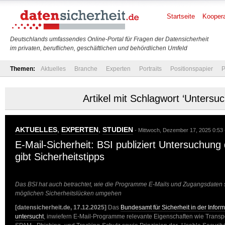
Startseite
Koopera
Deutschlands umfassendes Online-Portal für Fragen der Datensicherheit
im privaten, beruflichen, geschäftlichen und behördlichen Umfeld
Themen:
Aktuelles
Branche
Experten
Portraits
Positionspapier
P
Artikel mit Schlagwort ‘Untersu
AKTUELLES
,
EXPERTEN
,
STUDIEN
- Mittwoch, Dezember 17, 2025 0:53
E-Mail-Sicherheit: BSI publiziert Untersuchu
gibt Sicherheitstipps
Das BSI hat auch betrachtet, wie die Programme E-Mails und Zugangsdaten s
möglichen Sicherheitslücken umgehen
[datensicherheit.de, 17.12.2025]
Das
Bundesamt für Sicherheit in der Infor
untersucht
, inwiefern E-Mail-Programme relevante Eigenschaften wie Transpo