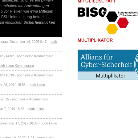
y“ umsetzen.
„In unserem E-Mail-
MITGLIEDSCHAFT
ten enthalten die Anwendungen
o vor Risiken wie etwa Mitlesen
e BSI-Untersuchung betrachtet,
mit möglichen
Sicherheitslücken
MULTIPLIKATOR
nntag, Dezember 14, 2025 0:47 -
noch
2025 14:02 -
noch keine Kommentare
och keine Kommentare
020 16:39 -
noch keine Kommentare
er 28, 2019 15:56 -
noch keine
 20:15 -
noch keine Kommentare
ar 7, 2019 15:58 -
noch keine
 November 17, 2017 16:36 -
noch keine
ptember 19, 2017 13:28 -
noch keine