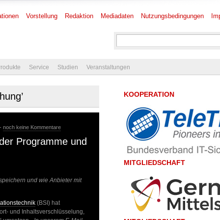
tionen
Vorstellung
Redaktion
Mediadaten
Nutzungsbedingungen
Im
rodukte
Service
Studien
Veranstaltungen
KOOPERATION
chung’
 -
noch keine Kommentare
ng der Programme und
MITGLIEDSCHAFT
peichern und wie Anbieter mit
mationstechnik
(BSI) hat
rt- und Inhaltsverschlüsselung,