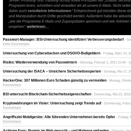
SPAM-, Phishing- und Tracking-Schutz sowie Prinzipien der „Usable Securit
Programm lesen, schreiben und verwalten wir all unsere E-Mails. Nicht sel
daher auch
sensibelste Informationen
.“
Entsprechend gut müssten diese als
und Manipulation durch Dritte geschützt werden. Außerdem habe die aktuell
„wie die Programme E-Mails und Zugangsdaten speichern und wie Anbieter 
umgehen“
.
weiterlesen…
Passwort-Manager: BSI-Untersuchung identifiziert Verbesserungsbedarf
- So
keine Kommentare
Untersuchung von Cyberattacken und DSGVO-Bußgeldern
- Freitag, März 14, 
Risiko: Wiederverwendung von Passwörtern
- Dienstag, Februar 2, 2021 22:40 -
n
Untersuchung der ISACA – Unsichere Sicherheitsexperten
- Sonntag, Mai 17, 2
HackerOne: 307 Millionen Euro Schaden günstig zu vermeiden
- Montag, Oktob
Kommentare
BSI untersucht Blockchain-Sicherheitseigenschaften
- Donnerstag, Mai 23, 2019
Kryptowährungen im Visier: Untersuchung zeigt Trends auf
- Donnerstag, Febru
Kommentare
Angriffsziel Mobilgeräte: Alle führenden Unternehmen bereits Opfer
- Freitag,
Kommentare
Achtung Fans: Promis im Web gesucht – und Malware gefunden
- Dienstag, Se